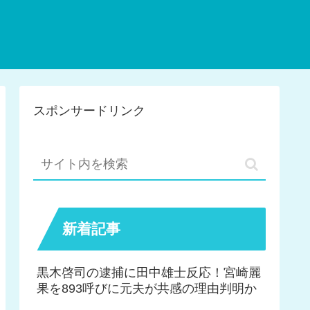
スポンサードリンク
新着記事
黒木啓司の逮捕に田中雄士反応！宮崎麗
果を893呼びに元夫が共感の理由判明か