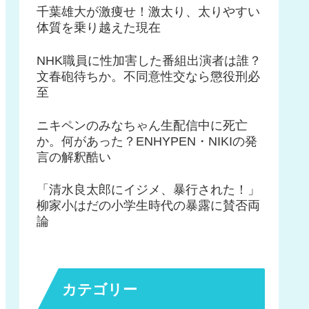
千葉雄大が激痩せ！激太り、太りやすい
体質を乗り越えた現在
NHK職員に性加害した番組出演者は誰？
文春砲待ちか。不同意性交なら懲役刑必
至
ニキペンのみなちゃん生配信中に死亡
か。何があった？ENHYPEN・NIKIの発
言の解釈酷い
「清水良太郎にイジメ、暴行された！」
柳家小はだの小学生時代の暴露に賛否両
論
カテゴリー