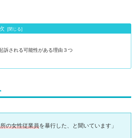
次
起訴される可能性がある理由３つ
人
務所の女性従業員
を暴行した、と聞いています」