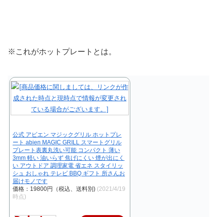
※これがホットプレートとは。
公式 アビエン マジックグリル ホットプレ
ート abien MAGIC GRILL スマートグリル
プレート表裏丸洗い可能 コンパクト 薄い
3mm 軽い 油いらず 焦げにくい 煙が出にく
い アウトドア 調理家電 省エネ スタイリッ
シュ おしゃれ テレビ BBQ ギフト 所さんお
届けモノです
価格：19800円（税込、送料別)
(2021/4/19
時点)