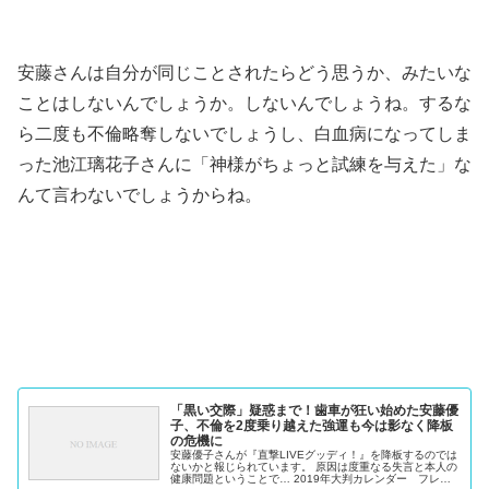
安藤さんは自分が同じことされたらどう思うか、みたいな
ことはしないんでしょうか。しないんでしょうね。するな
ら二度も不倫略奪しないでしょうし、白血病になってしま
った池江璃花子さんに「神様がちょっと試練を与えた」な
んて言わないでしょうからね。
「黒い交際」疑惑まで！歯車が狂い始めた安藤優
子、不倫を2度乗り越えた強運も今は影なく降板
の危機に
安藤優子さんが『直撃LIVEグッディ！』を降板するのでは
ないかと報じられています。 原因は度重なる失言と本人の
健康問題ということで… 2019年大判カレンダー フレン