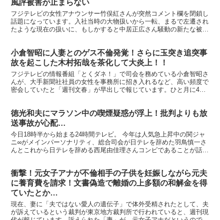
風評被害が止まらない
フジテレビの女性アナウンサー竹俣紅さんが突然コメント欄を閉鎖し
話題になっています。入社当時の大物扱いから一転、まるで左遷され
たような現在の扱いに、もしかすると中居正広さん騒動の新たな被害
者なのでは。。
小倉智昭に人妻とのゲス不倫発覚！さらに玉突き追突事
故を起こした木村拓哉を茶化して大炎上！！
フジテレビの情報番組「とくダネ！」で司会を務めている小倉智昭さ
んが、大手新聞社社員の女性を事務所に招き入れるなど、高い頻度で
密会していたと「週刊文春」が早出しで報じています。ひと月に4
回、そのうち2回は小倉さんの個人事務所で密会を重ねていた...
徳光和夫にマラソン中の喫煙疑惑が浮上！批判よりも放
送事故が心配…
今日18時半から始まる24時間テレビ。 今年は人気急上昇中の関ジャ
ニ∞がメインパーソナリティ、総合司会が日テレを辞めた羽鳥慎一さ
んとこれから日テレを辞める西尾由佳理さんコンビであることが話題
ですが、なによりマラソンを走るのが70歳の徳光和夫...
衝撃！元女子アナが不倫相手の子供を妊娠しながら元夫
に養育費を請求！文書偽造で離婚の上多額の和解金を得
ていたとか…
現在、妻に「夫ではない愛人の遺伝子」で体外受精されたとして、夫
が訴えているという裁判が東京地方裁判所で行われていると、週刊現
代が報じています。訴えられた「妻」が、元女子アナだというのです