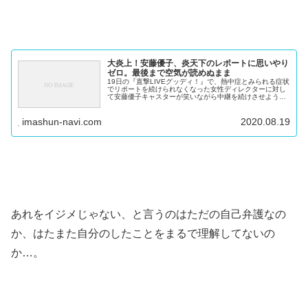
大炎上！安藤優子、炎天下のレポートに思いやり
ゼロ。最後まで空気が読めぬまま
19日の『直撃LIVEグッディ！』で、熱中症とみられる症状
でリポートを続けられなくなった女性ディレクターに対し
て安藤優子キャスターが笑いながら中継を続けさせようと
したとして、批判殺到しています。 ※3つ揃えると大きな
くまモンに くまモンマス...
imashun-navi.com
2020.08.19
あれをイジメじゃない、と言うのはただの自己弁護なの
か、はたまた自分のしたことをまるで理解してないの
か…。