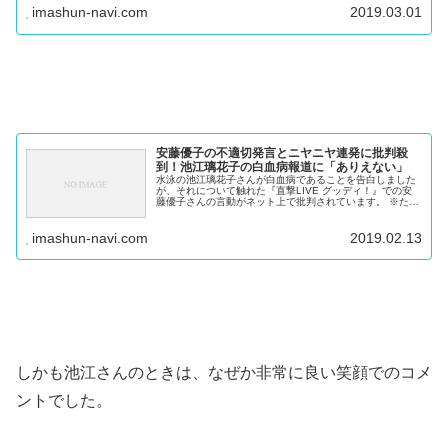
チ・ブルドッグ 楽天で購入 安藤優子の「黒い交際」疑惑
imashun-navi.com
2019.03.01
A子さんの知人が語...
安藤優子の不適切発言とニヤニヤ連発に批判殺
到！池江璃花子の白血病報道に「ありえない」
水泳の池江璃花子さんが白血病であることを告白しました
が、それについて触れた『直撃LIVE グッディ！』での安
藤優子さんの言動がネット上で批判されています。 ※たま
にはひるもう 【中古】 ひるまない Grazia Books／安藤
優子【著】 ...
imashun-navi.com
2019.02.13
しかも池江さんのときは、なぜか非常に良い笑顔でのコメ
ントでした。