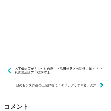
木下優樹菜がうっかり自爆！？島田紳助との関係に嘘アリで
枕営業経験アリ疑惑浮上
謎のセンス炸裂の工藤静香に「ダサいダサすぎる」の声
コメント