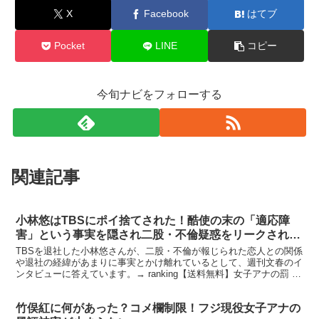
X
Facebook
はてブ
Pocket
LINE
コピー
今旬ナビをフォローする
関連記事
小林悠はTBSにポイ捨てされた！酷使の末の「適応障
害」という事実を隠され二股・不倫疑惑をリークされ…
TBSを退社した小林悠さんが、二股・不倫が報じられた恋人との関係
や退社の経緯があまりに事実とかけ離れているとして、週刊文春のイ
ンタビューに答えています。→ ranking【送料無料】女子アナの罰 試
練編/TVバラエティ【返品種別A】価格：3...
竹俣紅に何があった？コメ欄制限！フジ現役女子アナの