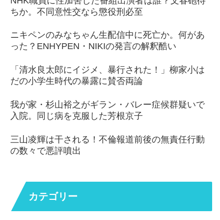
NHK職員に性加害した番組出演者は誰？文春砲待
ちか。不同意性交なら懲役刑必至
ニキペンのみなちゃん生配信中に死亡か。何があ
った？ENHYPEN・NIKIの発言の解釈酷い
「清水良太郎にイジメ、暴行された！」柳家小は
だの小学生時代の暴露に賛否両論
我が家・杉山裕之がギラン・バレー症候群疑いで
入院。同じ病を克服した芳根京子
三山凌輝は干される！不倫報道前後の無責任行動
の数々で悪評噴出
カテゴリー