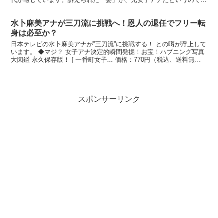
が、この女性、とことんウソつきまくりだったようで… ...
水卜麻美アナが三刀流に挑戦へ！恩人の退任でフリー転
身は必至か？
日本テレビの水卜麻美アナが”三刀流”に挑戦する！ との噂が浮上して
います。 ◆マジ？ 女子アナ決定的瞬間発掘！お宝！ハプニング写真
大図鑑 永久保存版！ [ 一番町女子... 価格：770円（税込、送料無料)
(2022/5/25時点) 楽天...
スポンサーリンク