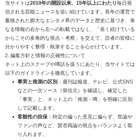
当サイトは
2010年の開設以来、15年以上にわたり
毎日発
信される芸能ニュースを追い続けています。長年の運営で
蓄積された膨大なエンタメ界のデータと歴史に基づき、単
なる情報の右から左への転載ではなく、「長く続けている
からこその多角的な視点・考察」を交えて、読者の皆様に
分かりやすく整理・執筆することを心がけています。
2. 編集方針と情報の正確性について
ネット上のスクープや噂話を扱うにあたり、当サイトでは
以下のガイドラインを徹底しています。
事実と推測の区別
：週刊誌報道、テレビ、公式SNS
などの一次ソース（発信元）を確認し、確定した
「事実」と、ネット上の「推測・噂」を明確に区別
して記載します。
客観性の担保
：特定の偏った意見に偏らず、世論や
ファンの声など、賛否両論の視点をバランスよく取
り入れます。