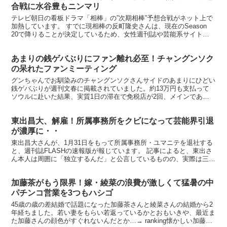
合戦に水谷豊もニンマリ
テレビ朝日の看板ドラマ「相棒」の”次期相棒”予想合戦がネット上で
加熱しています。 すでに現相棒の反町隆史さんは、現在のSeason
20で降りることが決定しているため、女性週刊誌や芸能系サイトが
中心となり、SNSでは大盛り上がり。 そんな中...
あまりの銭ゲバぶりにファン離れ必至！チャングンソク
の呆れたファンミーティング
グンちゃんでお馴染みのチャングンソクさんサイドのあまりにひどい
銭ゲバぶりが週刊文春に掲載されていました。約13万円も支払って
ソウルに赴いた結果、実質1日の滞在で免税店が2回、メインである
ファンミーティングはたったの1時間半という、ファンを財...
東出昌大、解雇！所属事務所をクビになって芸能界引退
が濃厚に・・
東出昌大さんが、1月31日をもって所属事務所・ユマニテを退社する
と、週刊誌FLASHの速報版が報じています。 記事によると、東出さ
ん本人は周囲に「独立するんだ」と公言しているものの、実際は三行
半をつきつけられた事実上の“クビ”とのこと。 東...
加藤茶がもう限界！嫁・綾菜の浪費が激しくて猛暑の中
パチンコ営業を3つもハシゴ
45歳の歳の差結婚で話題になった加藤茶さんと綾菜さんの結婚から2
年経ちました。若い妻をもらい若返っているかとおもいきや、最近ま
た加藤さんの顔色がすぐれないんだとか…→ ranking懐かしい加藤茶