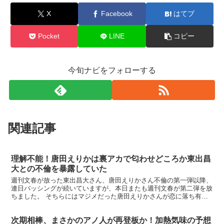
X
Facebook
はてブ
Pocket
LINE
コピー
今旬ナビをフォローする
関連記事
理解不能！唐田えりかは裏アカで匂わせどころか東出昌
大との不倫を暴露していた
週刊文春が放った東出昌大さん、唐田えりかさん不倫の第一弾以降、
連日バッシングが続いていますが、本日またも週刊文春が第二弾を放
ちました。 そちらにはマジメだった唐田えりかさんが恋に落ち有頂
天になっていた頃や終わりを迎えてあっさりさっぱりしてい...
次期相棒、まさかのアノ人が再登板か！加熱気味の予想