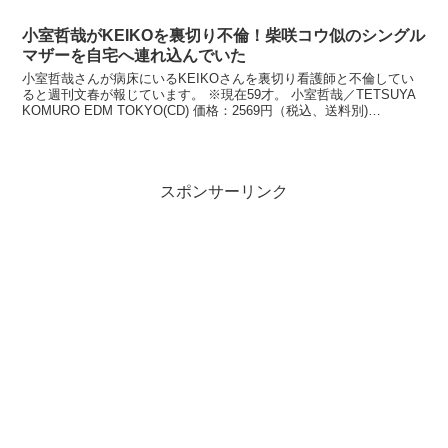
のキャラ「カトちゃん」のお面お面（おめん）「...
小室哲哉がKEIKOを裏切り不倫！柴咲コウ似のシングル
マザーを自宅へ連れ込んでいた
小室哲哉さんが病床にいるKEIKOさんを裏切り看護師と不倫してい
ると週刊文春が報じています。 ※現在59才。 小室哲哉／TETSUYA
KOMURO EDM TOKYO(CD) 価格：2569円（税込、送料別)
(2018/1/17時点) ...
スポンサーリンク