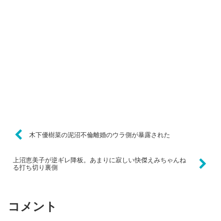
木下優樹菜の泥沼不倫離婚のウラ側が暴露された
上沼恵美子が逆ギレ降板。あまりに寂しい快傑えみちゃんね
る打ち切り裏側
コメント