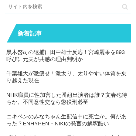
新着記事
黒木啓司の逮捕に田中雄士反応！宮崎麗果を893
呼びに元夫が共感の理由判明か
千葉雄大が激痩せ！激太り、太りやすい体質を乗
り越えた現在
NHK職員に性加害した番組出演者は誰？文春砲待
ちか。不同意性交なら懲役刑必至
ニキペンのみなちゃん生配信中に死亡か。何があ
った？ENHYPEN・NIKIの発言の解釈酷い