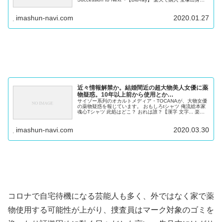
優の大物女優に薬物疑惑 宝塚歌劇団出身で、多...
imashun-navi.com
2020.01.27
近々情報解禁か。結婚間近の超大物美人女優に薬
物疑惑。10年以上前から使用とか…
サイゾー系列のオカルトメディア・TOCANAが、大物女優
の薬物疑惑を報じています。 おもしろtシャツ 俺流総本家
魂心Tシャツ 此処はどこ？ おれは誰？【漢字 文字... 楽天
で購入 結婚間近の大物美人女優に薬物疑惑 ——大物女優
Xに関す...
imashun-navi.com
2020.03.30
コロナで自宅待機になる芸能人も多く、外ではなく家で薬
物使用する可能性が上がり、捜査員はマーク対象のゴミを