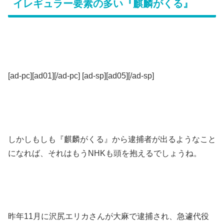
イレギュラー要素の多い『麒麟がくる』
[ad-pc][ad01][/ad-pc] [ad-sp][ad05][/ad-sp]
しかしもしも『麒麟がくる』から逮捕者が出るようなこと
になれば、それはもうNHKも頭を抱えるでしょうね。
昨年11月に沢尻エリカさんが大麻で逮捕され、急遽代役