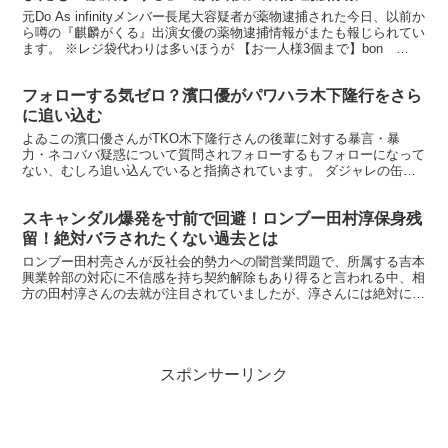
元Do As infinityメンバー長尾大容疑者が薬物逮捕された今日、以前か
ら噂の『麒麟がくる』出演女優の薬物逮捕情報がまたも報じられてい
ます。 ※レジ袋代わりは多いほうが 【お一人様3個まで】bon
moment レジカゴバッグ 買い物...
フォローする気ゼロ？濱口優がパワハラ木下隆行をさら
に追い込む
よゐこの濱口優さんがTKO木下隆行さんの後輩に対する暴言・暴
力・ネコババ疑惑について質問されフォローするもフォローになって
ない、むしろ追い込んでいると指摘されています。 ダジャレの缶ヅ
メ よゐこがぎっしり！ （げらげらぶっく） 楽天で購入 ...
スキャンダル爆発を寸前で回避！ロンブー田村淳保身残
留！絶対バラされたくない過去とは
ロンブー田村亮さんが反社会的勢力への闇営業問題で、所属する吉本
興業幹部の対応に不信感を持ち契約解除もあり得ると言われる中、相
方の田村淳さんの去就が注目されていましたが、淳さんには絶対に吉
本興業を離れられない理由があると報じられています。 ※...
スポンサーリンク