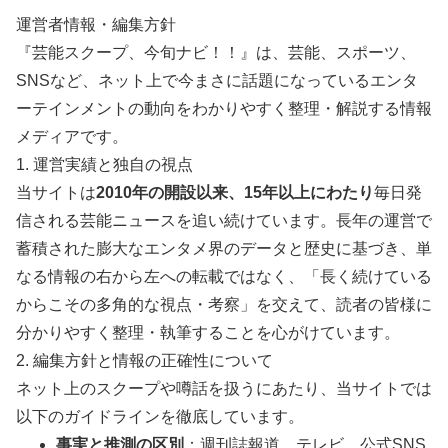
運営者情報・編集方針
『芸能スクープ、今旬ナビ！！』は、芸能、スポーツ、
SNSなど、ネット上で今まさに話題になっているエンタ
ーテインメントの動向をわかりやすく整理・解説する情報
メディアです。
1. 運営実績と独自の視点
当サイトは
2010年の開設以来、15年以上にわたり
毎日発
信される芸能ニュースを追い続けています。長年の運営で
蓄積された膨大なエンタメ界のデータと歴史に基づき、単
なる情報の右から左への転載ではなく、「長く続けている
からこその多角的な視点・考察」を交えて、読者の皆様に
分かりやすく整理・執筆することを心がけています。
2. 編集方針と情報の正確性について
ネット上のスクープや噂話を扱うにあたり、当サイトでは
以下のガイドラインを徹底しています。
事実と推測の区別
：週刊誌報道、テレビ、公式SNS