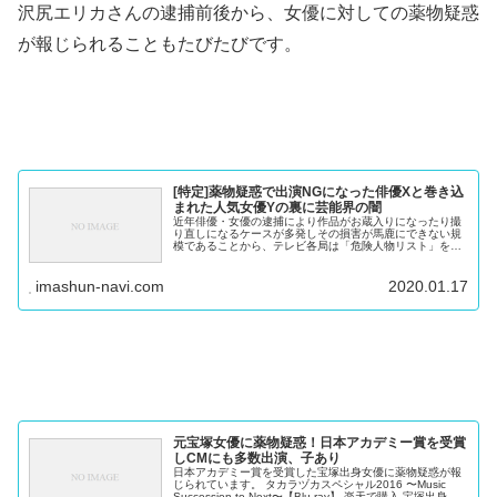
沢尻エリカさんの逮捕前後から、女優に対しての薬物疑惑
が報じられることもたびたびです。
[特定]薬物疑惑で出演NGになった俳優Xと巻き込
まれた人気女優Yの裏に芸能界の闇
近年俳優・女優の逮捕により作品がお蔵入りになったり撮
り直しになるケースが多発しその損害が馬鹿にできない規
模であることから、テレビ各局は「危険人物リスト」を作
成しそのリストの人物にはオファーを出さないようにして
いるんだとか。 当然の自衛手段だ...
imashun-navi.com
2020.01.17
元宝塚女優に薬物疑惑！日本アカデミー賞を受賞
しCMにも多数出演、子あり
日本アカデミー賞を受賞した宝塚出身女優に薬物疑惑が報
じられています。 タカラヅカスペシャル2016 〜Music
Succession to Next〜【Blu-ray】 楽天で購入 宝塚出身女