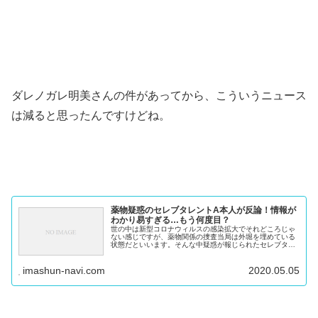
ダレノガレ明美さんの件があってから、こういうニュース
は減ると思ったんですけどね。
薬物疑惑のセレブタレントA本人が反論！情報が
わかり易すぎる…もう何度目？
世の中は新型コロナウィルスの感染拡大でそれどころじゃ
ない感じですが、薬物関係の捜査当局は外堀を埋めている
状態だといいます。そんな中疑惑が報じられたセレブタレ
ントというのがあまりにわかり易すぎて…。 ※200枚で約
6500円が安く感じるとは。...
imashun-navi.com
2020.05.05