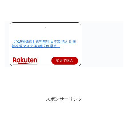
【7/16頃発送】送料無料 日本製 洗える 接
触冷感 マスク 3枚組 7色 吸水…
楽天で購入
スポンサーリンク