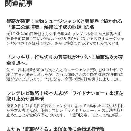
関連記事
疑惑が確定！大物ミュージシャンKと芸能界で囁かれる
「第二の逮捕者」候補に平成の歌姫Hの名
元TOKIOの山口達也さんの未成年スキャンダルや新井浩文被告の逮
捕を事前に報じていた実話ナックルズが報じている大物ミュージシャ
ンKのコカイン疑惑ですが、さらに特定できる形で報じられていま
す。 大物ミュージシャンK、コカイン吸引を自白してい...
「スッキリ」打ち切りの真実味がヤバい！加藤浩次が完
全引退へ。
先日、吉本興業が加藤浩次さんとのエージェント契約を3月31日付で
終了すると発表しましたが、これは加藤さんの芸能界引退の”序曲”に
過ぎないといいます。 なぜなら、今回の契約打ち切りにより、加藤
さんにとってドル箱である「スッキリ！」の大幅リニュ...
フジテレビ激怒！松本人志が「ワイドナショー」出演を
取り止めた裏事情
複数女性に対する性加害スキャンダルによって活動休止に追い込まれ
た松本人志さんが、予告していた「ワイドナショー」への出演を取り
止めたことが波紋を呼んでいます。 「週刊文春」によって性加害疑
惑を報じられた松本。吉本興業は1月8日に公式サイトで《...
またも『麒麟がくる』出演女優に薬物逮捕情報