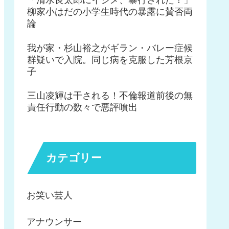
柳家小はだの小学生時代の暴露に賛否両
論
我が家・杉山裕之がギラン・バレー症候
群疑いで入院。同じ病を克服した芳根京
子
三山凌輝は干される！不倫報道前後の無
責任行動の数々で悪評噴出
カテゴリー
お笑い芸人
アナウンサー