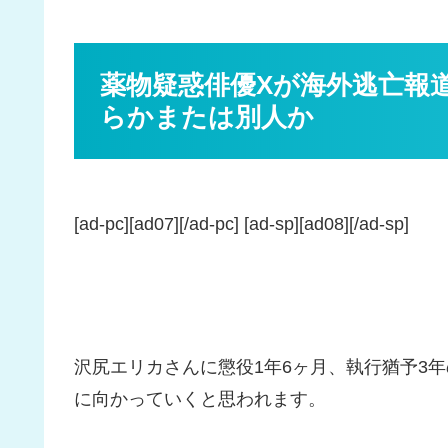
薬物疑惑俳優Xが海外逃亡報
らかまたは別人か
[ad-pc][ad07][/ad-pc] [ad-sp][ad08][/ad-sp]
沢尻エリカさんに懲役1年6ヶ月、執行猶予3
に向かっていくと思われます。