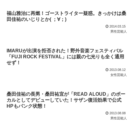
福山雅治に再燃！ゴーストライター疑惑。きっかけは桑
田佳祐のいじりとか( ；∀；)
2014.03.15
男性芸能人
IMARUが出演を拒否された！野外音楽フェスティバル
「FUJI ROCK FESTIVAL」には親の七光りも全く通用
せず！
2013.08.12
女性芸能人
桑田佳祐の長男・桑田祐宜が「READ ALOUD」のボー
カルとしてデビューしていた！サザン復活効果で公式
HPもパンク状態！
2013.08.08
男性芸能人