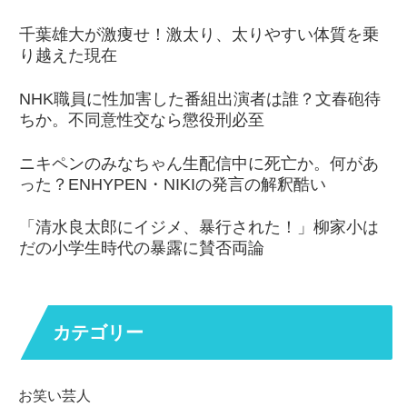
千葉雄大が激痩せ！激太り、太りやすい体質を乗
り越えた現在
NHK職員に性加害した番組出演者は誰？文春砲待
ちか。不同意性交なら懲役刑必至
ニキペンのみなちゃん生配信中に死亡か。何があ
った？ENHYPEN・NIKIの発言の解釈酷い
「清水良太郎にイジメ、暴行された！」柳家小は
だの小学生時代の暴露に賛否両論
カテゴリー
お笑い芸人