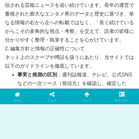
信される芸能ニュースを追い続けています。長年の運営で
蓄積された膨大なエンタメ界のデータと歴史に基づき、単
なる情報の右から左への転載ではなく、「長く続けている
からこその多角的な視点・考察」を交えて、読者の皆様に
分かりやすく整理・執筆することを心がけています。
2. 編集方針と情報の正確性について
ネット上のスクープや噂話を扱うにあたり、当サイトでは
以下のガイドラインを徹底しています。
事実と推測の区別
：週刊誌報道、テレビ、公式SNS
などの一次ソース（発信元）を確認し、確定した
「事実」と、ネット上の「推測・噂」を明確に区別
して記載します。
ホーム
シェア
トップ
サイドバー
客観性の担保
：特定の偏った意見に偏らず、世論や
ファンの声など、賛否両論の視点をバランスよく取
り入れます。
情報の速やかな修正
：掲載した情報に誤りや新しい