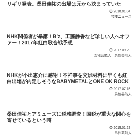
リギリ発表。桑田佳祐の出場は元から決まっていた
2018.01.04
芸能ニュース
NHK関係者が暴露！B’z、工藤静香など珍しい人へオフ
ァー！2017年紅白歌合戦予想
2017.09.29
女性芸能人
男性芸能人
NHKが小出恵介に感謝！不祥事を交渉材料に早くも紅
白出場が内定しそうなBABYMETALとONE OK ROCK
2017.07.15
男性芸能人
桑田佳祐とアミューズに税務調査！国税が重大な関心を
寄せているという噂
2015.01.23
男性芸能人