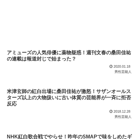
アミューズの人気俳優に薬物疑惑！週刊文春の桑田佳祐
の連載は報道封じで始まった？
2020.01.18
男性芸能人
米津玄師の紅白出場に桑田佳祐が激怒！サザンオールス
ターズ以上の大物扱いに古い体質の芸能界が一斉に拒否
反応
2018.12.28
男性芸能人
NHK紅白歌合戦でやらせ！昨年のSMAPで味をしめたギ