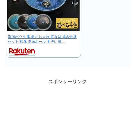
洗面ボウル 陶器 おしゃれ 置き型 排水金具
セット 和風 洗面ボール 手洗い器 …
スポンサーリンク