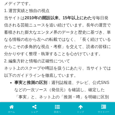
メディアです。
1. 運営実績と独自の視点
当サイトは
2010年の開設以来、15年以上にわたり
毎日発
信される芸能ニュースを追い続けています。長年の運営で
蓄積された膨大なエンタメ界のデータと歴史に基づき、単
なる情報の右から左への転載ではなく、「長く続けている
からこその多角的な視点・考察」を交えて、読者の皆様に
分かりやすく整理・執筆することを心がけています。
2. 編集方針と情報の正確性について
ネット上のスクープや噂話を扱うにあたり、当サイトでは
以下のガイドラインを徹底しています。
事実と推測の区別
：週刊誌報道、テレビ、公式SNS
などの一次ソース（発信元）を確認し、確定した
「事実」と、ネット上の「推測・噂」を明確に区別
して記載します。
客観性の担保
：特定の偏った意見に偏らず、世論や
ホーム
シェア
目次へ
トップ
サイドバー