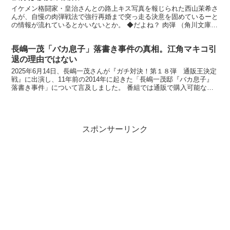
イケメン格闘家・皇治さんとの路上キス写真を報じられた西山茉希さ
んが、自慢の肉弾戦法で強行再婚まで突っ走る決意を固めているーと
の情報が流れているとかいないとか。 ◆だよね？ 肉弾 （角川文庫）
楽天で購入 西山さんといえば先月、娘二人を連...
長嶋一茂「バカ息子」落書き事件の真相。江角マキコ引
退の理由ではない
2025年6月14日、長嶋一茂さんが『ガチ対決！第１８弾 通販王決定
戦』に出演し、11年前の2014年に起きた「長嶋一茂邸『バカ息子』
落書き事件」について言及しました。 番組では通販で購入可能な
様々な便利グッズを紹介し、防犯カメラについての...
スポンサーリンク