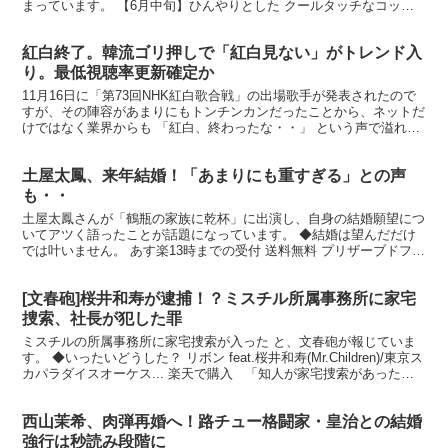
まっています。 【6月中旬】ひんやりとした クールタッチなコット
ン素材を使用 日本製 洗える 綿... 楽天で購入 石...
紅白終了。韓流ゴリ押しで「紅白見ない」がトレンド入
り。最低視聴率更新確定か
11月16日に「第73回NHK紅白歌合戦」の出場歌手が発表されたので
すが、その陣容があまりにもトンチンカンだったことから、ネットだ
けではなく業界からも 「紅白、終わったな・・」 という声で溢れ返
っているといいます。 ※別にこういう方々を並べ...
土屋太鳳、来年結婚！「あまりにも重すぎる」との声
も・・
土屋太鳳さんが「鶴瓶の家族に乾杯」に出演し、自身の結婚願望につ
いてアツく語ったことが話題になっています。 ◆結婚は望んだだけ
では叶いません。 あす楽13時までの受付 送料無料 プリザーブドフラ
ワー ケース入りブライダルベア... 楽天で購入...
[文春砲]桜井和寿が逮捕！？ミスチル所属事務所に家宅
捜索、社長が犯した罪
ミスチルの所属事務所に家宅捜索が入った と、文春砲が報じていま
す。 ◆いったいどうした？ リボン feat.桜井和寿(Mr.Children)/東京ス
カパラダイスオーケス... 楽天で購入 「知人が家宅捜索があった日
に、何気なく『エンジ...
西山茉希、肉弾再婚へ！路チュー格闘家・皇治との結婚
強行は秒読み段階に