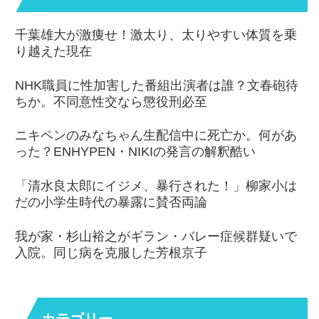
千葉雄大が激痩せ！激太り、太りやすい体質を乗
り越えた現在
NHK職員に性加害した番組出演者は誰？文春砲待
ちか。不同意性交なら懲役刑必至
ニキペンのみなちゃん生配信中に死亡か。何があ
った？ENHYPEN・NIKIの発言の解釈酷い
「清水良太郎にイジメ、暴行された！」柳家小は
だの小学生時代の暴露に賛否両論
我が家・杉山裕之がギラン・バレー症候群疑いで
入院。同じ病を克服した芳根京子