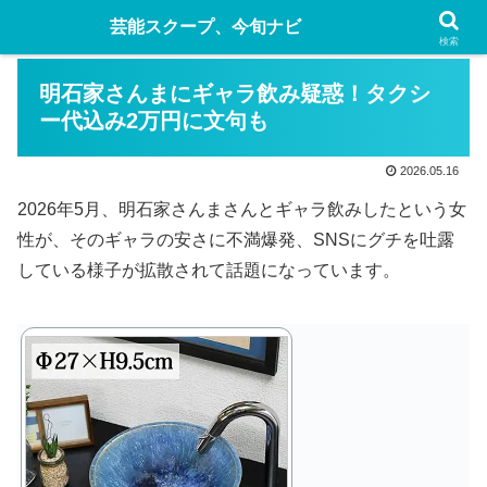
芸能スクープ、今旬ナビ
検索
明石家さんまにギャラ飲み疑惑！タクシ
ー代込み2万円に文句も
2026.05.16
2026年5月、明石家さんまさんとギャラ飲みしたという女
性が、そのギャラの安さに不満爆発、SNSにグチを吐露
している様子が拡散されて話題になっています。