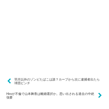
羽月以外のゾンビたばこは誰？カープから次に逮捕者出たら
球団ピンチ
Hiroが不倫で山本舞香は離婚選択か。思い出される過去の中絶
強要