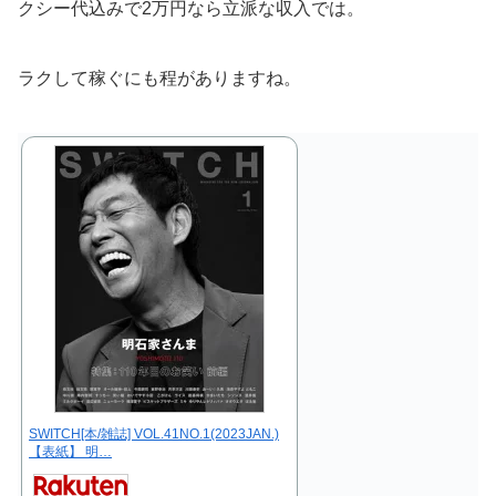
クシー代込みで2万円なら立派な収入では。
ラクして稼ぐにも程がありますね。
SWITCH[本/雑誌] VOL.41NO.1(2023JAN.)
【表紙】 明…