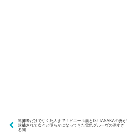
逮捕者だけでなく死人まで！ピエール瀧とDJ TASAKAの妻が
逮捕されて次々と明らかになってきた電気グルーヴの深すぎ
る闇