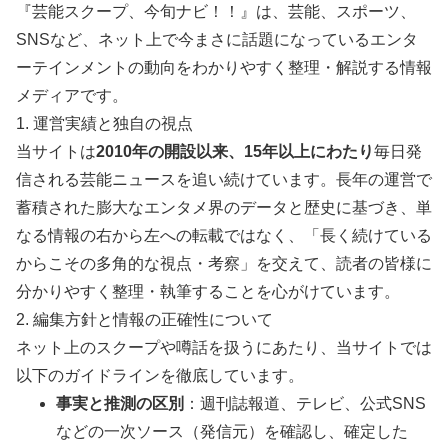
『芸能スクープ、今旬ナビ！！』は、芸能、スポーツ、
SNSなど、ネット上で今まさに話題になっているエンタ
ーテインメントの動向をわかりやすく整理・解説する情報
メディアです。
1. 運営実績と独自の視点
当サイトは
2010年の開設以来、15年以上にわたり
毎日発
信される芸能ニュースを追い続けています。長年の運営で
蓄積された膨大なエンタメ界のデータと歴史に基づき、単
なる情報の右から左への転載ではなく、「長く続けている
からこその多角的な視点・考察」を交えて、読者の皆様に
分かりやすく整理・執筆することを心がけています。
2. 編集方針と情報の正確性について
ネット上のスクープや噂話を扱うにあたり、当サイトでは
以下のガイドラインを徹底しています。
事実と推測の区別
：週刊誌報道、テレビ、公式SNS
などの一次ソース（発信元）を確認し、確定した