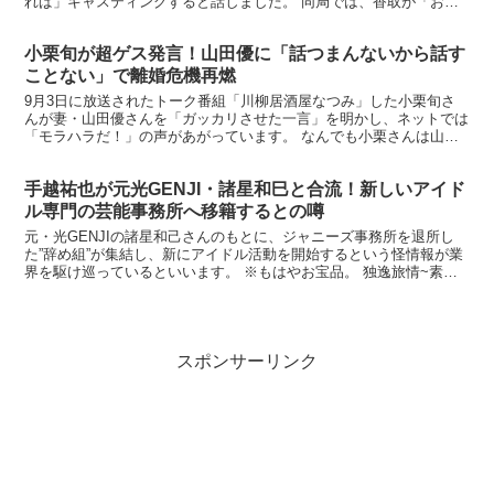
れば」キャスティングすると話しました。 同局では、香取が「おじ
ゃMAP！！」（水曜後7・00）にレギュラー出演。1...
小栗旬が超ゲス発言！山田優に「話つまんないから話す
ことない」で離婚危機再燃
9月3日に放送されたトーク番組「川柳居酒屋なつみ」した小栗旬さ
んが妻・山田優さんを「ガッカリさせた一言」を明かし、ネットでは
「モラハラだ！」の声があがっています。 なんでも小栗さんは山田
さんに対し「話がつまんないから話すことない」と告げてい...
手越祐也が元光GENJI・諸星和巳と合流！新しいアイド
ル専門の芸能事務所へ移籍するとの噂
元・光GENJIの諸星和己さんのもとに、ジャニーズ事務所を退所し
た”辞め組”が集結し、新にアイドル活動を開始するという怪情報が業
界を駆け巡っているといいます。 ※もはやお宝品。 独逸旅情~素顔
になって~ 光GENJI 新品 楽天で購入 ...
スポンサーリンク