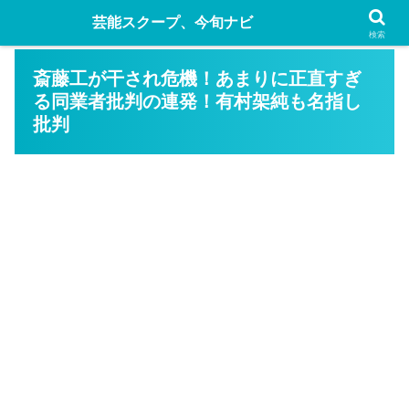
芸能スクープ、今旬ナビ
検索
斎藤工が干され危機！あまりに正直すぎ
る同業者批判の連発！有村架純も名指し
批判