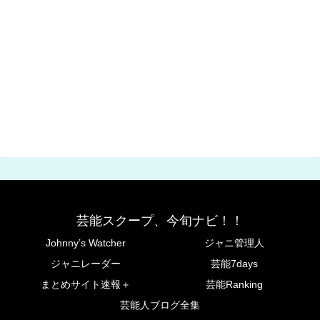
芸能スクープ、今旬ナビ！！
Johnny’s Watcher
ジャニ管理人
ジャニレーダー
芸能7days
まとめサイト速報＋
芸能Ranking
芸能人ブログ全集