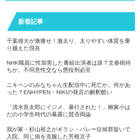
新着記事
千葉雄大が激痩せ！激太り、太りやすい体質を乗
り越えた現在
NHK職員に性加害した番組出演者は誰？文春砲待
ちか。不同意性交なら懲役刑必至
ニキペンのみなちゃん生配信中に死亡か。何があ
った？ENHYPEN・NIKIの発言の解釈酷い
「清水良太郎にイジメ、暴行された！」柳家小は
だの小学生時代の暴露に賛否両論
我が家・杉山裕之がギラン・バレー症候群疑いで
入院。同じ病を克服した芳根京子