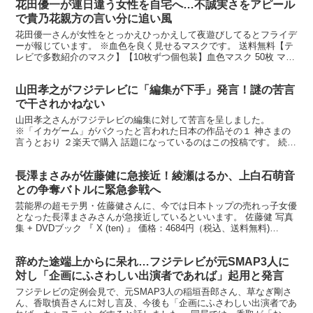
花田優一が連日違う女性を自宅へ…不誠実さをアピール
で貴乃花親方の言い分に追い風
花田優一さんが女性をとっかえひっかえして夜遊びしてるとフライデ
ーが報じています。 ※血色を良く見せるマスクです。 送料無料【テ
レビで多数紹介のマスク】【10枚ずつ個包装】血色マスク 50枚 マ
ス... 楽天で購入 連日違う女性と自宅へ フラ...
山田孝之がフジテレビに「編集が下手」発言！謎の苦言
で干されかねない
山田孝之さんがフジテレビの編集に対して苦言を呈しました。
※「イカゲーム」がパクったと言われた日本の作品その１ 神さまの
言うとおり ２楽天で購入 話題になっているのはこの投稿です。 続け
て 「今回は早めに動こう。山田、怒ってない全く。疑問に...
長澤まさみが佐藤健に急接近！綾瀬はるか、上白石萌音
との争奪バトルに緊急参戦へ
芸能界の超モテ男・佐藤健さんに、今では日本トップの売れっ子女優
となった長澤まさみさんが急接近しているといいます。 佐藤健 写真
集 + DVDブック 『 X (ten) 』 価格：4684円（税込、送料無料)
(2022/5/17時点) 楽天...
辞めた途端上からに呆れ…フジテレビが元SMAP3人に
対し「企画にふさわしい出演者であれば」起用と発言
フジテレビの定例会見で、元SMAP3人の稲垣吾郎さん、草なぎ剛さ
ん、香取慎吾さんに対し言及、今後も「企画にふさわしい出演者であ