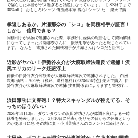
で漏らした本音がゲス過ぎると話題になっています。 【 SS終了まで
30%off 】 おもしろtシャツ 俺流総本家 魂心Tシャツ た... 楽天で購入
自身のYouTubeで松本に...
掌返しあるか。片瀬那奈の「シロ」を同棲相手が証言！
しかし…信用できる？
同棲相手が薬物で逮捕された際、事務所に虚偽の報告をして契約解除
になってしまった片瀬那奈さんに、援護射撃があったと報じられてい
ます。 なんと、逮捕された同棲相手が片瀬さんはシロだと証言した
ということで… 【早割 200円割引】オイシックス 和...
近影がヤバい！伊勢谷友介が大麻取締法違反で逮捕！沢
尻エリカのリーク疑惑浮上
俳優の伊勢谷友介容疑者が大麻取締法違反で逮捕されました。 白洲
次郎 価格：7629円（税込、送料無料) (2020/9/8時点) 楽天で購入 伊
勢谷友介が大麻取締法違反で逮捕 捜査関係者によりますと警視庁は
俳優の伊勢谷友介容疑者を大麻取締...
浜田雅功に文春砲！？特大スキャンダルが控えてる←そ
っちのほうがいい
2025年3月10日、ダウンタウンの浜田雅功さんが体調不良による一時
休養を発表しました。 3月10日に発表がありその日からの休養という
のがあまりに急 その割に妻・小川菜摘さんのコメントに深刻さがな
い というのがその主な理由です。 ちなみに「...
太田光、ザコキャラ認定で仕事激減か！立花孝志N国党