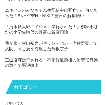
ニキペンのみなちゃん生配信中に死亡か。何があ
った？ENHYPEN・NIKIの発言の解釈酷い
「清水良太郎にイジメ、暴行された！」柳家小は
だの小学生時代の暴露に賛否両論
我が家・杉山裕之がギラン・バレー症候群疑いで
入院。同じ病を克服した芳根京子
三山凌輝は干される！不倫報道前後の無責任行動
の数々で悪評噴出
カテゴリー
お笑い芸人