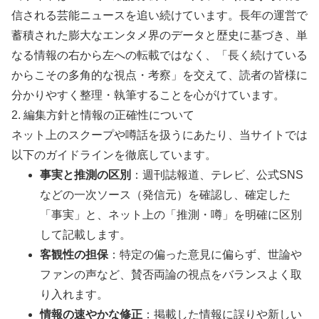
信される芸能ニュースを追い続けています。長年の運営で
蓄積された膨大なエンタメ界のデータと歴史に基づき、単
なる情報の右から左への転載ではなく、「長く続けている
からこその多角的な視点・考察」を交えて、読者の皆様に
分かりやすく整理・執筆することを心がけています。
2. 編集方針と情報の正確性について
ネット上のスクープや噂話を扱うにあたり、当サイトでは
以下のガイドラインを徹底しています。
事実と推測の区別
：週刊誌報道、テレビ、公式SNS
などの一次ソース（発信元）を確認し、確定した
「事実」と、ネット上の「推測・噂」を明確に区別
して記載します。
客観性の担保
：特定の偏った意見に偏らず、世論や
ファンの声など、賛否両論の視点をバランスよく取
り入れます。
情報の速やかな修正
：掲載した情報に誤りや新しい