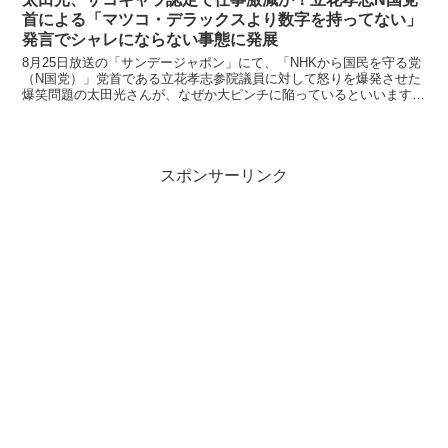
首による「マツコ・デラックスより数字を持ってない」
発言でシャレにならない事態に発展
8月25日放送の「サンデージャポン」にて、「NHKから国民を守る党
（N国党）」党首である立花孝志参院議員に対して怒りを爆発させた
爆笑問題の太田光さんが、なぜか大ピンチに陥っているといいます。
※違和感… 違和感 価格：1512円（税込、送料...
スポンサーリンク