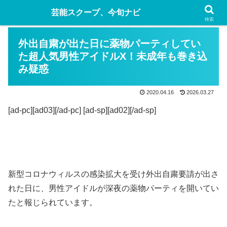
芸能スクープ、今旬ナビ
検索
外出自粛が出た日に薬物パーティしてい
た超人気男性アイドルX！未成年も巻き込
み疑惑
2020.04.16
2026.03.27
[ad-pc][ad03][/ad-pc] [ad-sp][ad02][/ad-sp]
新型コロナウィルスの感染拡大を受け外出自粛要請が出さ
れた日に、男性アイドルが深夜の薬物パーティを開いてい
たと報じられています。