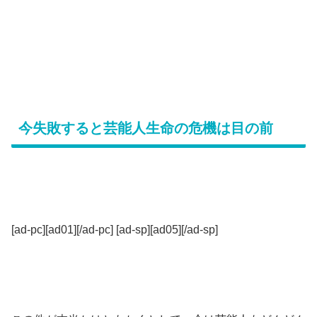
今失敗すると芸能人生命の危機は目の前
[ad-pc][ad01][/ad-pc] [ad-sp][ad05][/ad-sp]