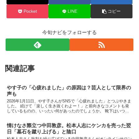
Pocket
LINE
コピー
今旬ナビをフォローする
関連記事
やす子の「心疲れました」の原因は？芸人として限界の
声も
2026年1月11日、やす子さんがSNSで「心疲れました」とつぶやきま
した。 続けて「楽しく生き抜くわよー！」と前向きなコメントも発
しているものの、いったい何があったのでしょうか。 靴下はいつも
あべこべ はい～ やす子「心疲れました」→「楽...
情けなさ際立つ中田敦彦。松本人志にケンカを売った翌
日「墓石を蹴り上げる」と陰口
松本人志さん批判を繰り広げている中田敦彦さんがオンラインサロン