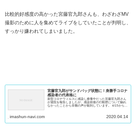
比較的好感度の高かった宮藤官九郎さんも、わざわざMV
撮影のために人を集めてライブをしていたことが判明し、
すっかり嫌われてしまいました。
宮藤官九郎がサンドバッグ状態に！身勝手コロナ
感染者の代表格に
新型コロナウィルスに感染し療養中だった宮藤官九郎さん
が退院を報告しましたが、感染前後の行動歴について触れ
なかったことから非難の声が殺到しています。 4/15から順
次出荷 送料無料 使い捨てマスク 50枚 レギュラーサイズ
在庫あ... 楽天...
imashun-navi.com
2020.04.14