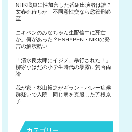
NHK職員に性加害した番組出演者は誰？
文春砲待ちか。不同意性交なら懲役刑必
至
ニキペンのみなちゃん生配信中に死亡
か。何があった？ENHYPEN・NIKIの発
言の解釈酷い
「清水良太郎にイジメ、暴行された！」
柳家小はだの小学生時代の暴露に賛否両
論
我が家・杉山裕之がギラン・バレー症候
群疑いで入院。同じ病を克服した芳根京
子
カテゴリー