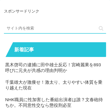
スポンサードリンク
新着記事
黒木啓司の逮捕に田中雄士反応！宮崎麗果を893
呼びに元夫が共感の理由判明か
千葉雄大が激痩せ！激太り、太りやすい体質を乗
り越えた現在
NHK職員に性加害した番組出演者は誰？文春砲待
ちか。不同意性交なら懲役刑必至