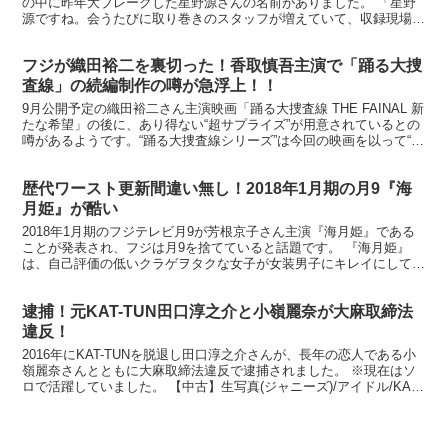
の中に昨年大ブレークした星野源さんの名前がありました。 「星野
源ですね。会うたびに取り巻きのスタッフが増えていて、収録現場に
も相当な大所帯で来ることも。しかも、それが本人の意向ら...
フジが織田裕二を裏切った！香取慎吾主演で「踊る大捜
査線」の続編制作の噂が急浮上！！
9月公開予定の織田裕二さん主演映画「踊る大捜査線 THE FAINAL 新
たな希望」の後に、あり得ない“超サプライズ”が用意されているとの
噂があるようです。“踊る大捜査線シリーズ”は今回の映画を以って“完
全終了”とされていましたが、なんと来...
歴代ワースト更新間違い無し！2018年1月期の月9『海
月姫』が酷い
2018年1月期のフジテレビ月9が芳根京子さん主演『海月姫』である
ことが発表され、フジは月9を捨てていると話題です。 『海月姫』
は、自己評価の低いクラゲヲタクな女子が女装男子にキレイにしても
らい恋をするという、漫画っぽいストーリーな通り元は...
逮捕！元KAT-TUN田口淳之介と小嶺麗奈が大麻取締法
違反！
2016年にKAT-TUNを脱退し田口淳之介さんが、長年の恋人である小
嶺麗奈さんとともに大麻取締法違反で逮捕されました。 ※現在はソ
ロで活躍していました。 【中古】生写真(ジャニーズ)/アイドル/KAT-
TUN KAT-TUN/田口淳之.....