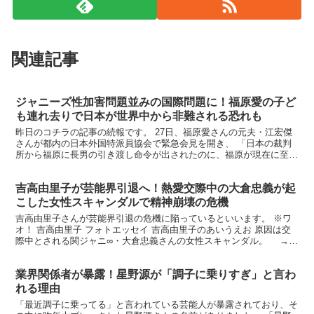
関連記事
ジャニーズ性加害問題並みの国際問題に！福原愛の子ど
も連れ去りで日本が世界中から非難される恐れも
昨日のコチラの記事の続報です。 27日、福原愛さんの元夫・江宏傑
さんが都内の日本外国特派員協会で緊急会見を開き、 「日本の裁判
所から福原に長男の引き渡し命令が出されたのに、福原が現在に至る
まで応じていない」 と涙ながらに告発したことが話題に...
吉高由里子が芸能界引退へ！熱愛交際中の大倉忠義が起
こした女性スキャンダルで精神崩壊の危機
吉高由里子さんが芸能界引退の危機に陥っているといいます。 ※ワ
オ！ 吉高由里子 フォトエッセイ 吉高由里子のあいうえお 原因は交
際中とされる関ジャニ∞・大倉忠義さんの女性スキャンダル。 →大
倉忠義がエイターを口説いてお持ち帰り！その一部始...
業界関係者が暴露！星野源が「調子に乗りすぎ」と言わ
れる理由
「最近調子に乗ってる」と言われている芸能人が暴露されており、そ