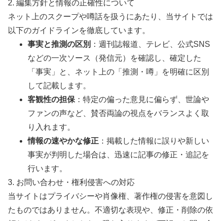
2. 編集方針と情報の正確性について
ネット上のスクープや噂話を扱うにあたり、当サイトでは
以下のガイドラインを徹底しています。
事実と推測の区別
：週刊誌報道、テレビ、公式SNS
などの一次ソース（発信元）を確認し、確定した
「事実」と、ネット上の「推測・噂」を明確に区別
して記載します。
客観性の担保
：特定の偏った意見に偏らず、世論や
ファンの声など、賛否両論の視点をバランスよく取
り入れます。
情報の速やかな修正
：掲載した情報に誤りや新しい
事実が判明した場合は、迅速に記事の修正・追記を
行います。
3. お問い合わせ・権利侵害への対応
当サイトはプライバシーや肖像権、著作権の侵害を意図し
たものではありません。不適切な表現や、修正・削除の依