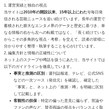
1. 運営実績と独自の視点
当サイトは
2010年の開設以来、15年以上にわたり
毎日発
信される芸能ニュースを追い続けています。長年の運営で
蓄積された膨大なエンタメ界のデータと歴史に基づき、単
なる情報の右から左への転載ではなく、「長く続けている
からこその多角的な視点・考察」を交えて、読者の皆様に
分かりやすく整理・執筆することを心がけています。
2. 編集方針と情報の正確性について
ネット上のスクープや噂話を扱うにあたり、当サイトでは
以下のガイドラインを徹底しています。
事実と推測の区別
：週刊誌報道、テレビ、公式SNS
などの一次ソース（発信元）を確認し、確定した
「事実」と、ネット上の「推測・噂」を明確に区別
して記載します。
客観性の担保
：特定の偏った意見に偏らず、世論や
ファンの声など、賛否両論の視点をバランスよく取