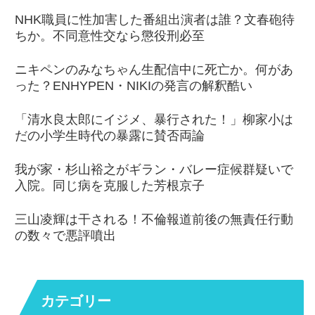
NHK職員に性加害した番組出演者は誰？文春砲待
ちか。不同意性交なら懲役刑必至
ニキペンのみなちゃん生配信中に死亡か。何があ
った？ENHYPEN・NIKIの発言の解釈酷い
「清水良太郎にイジメ、暴行された！」柳家小は
だの小学生時代の暴露に賛否両論
我が家・杉山裕之がギラン・バレー症候群疑いで
入院。同じ病を克服した芳根京子
三山凌輝は干される！不倫報道前後の無責任行動
の数々で悪評噴出
カテゴリー