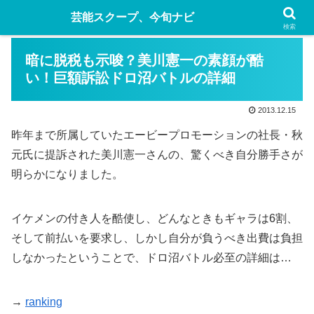
芸能スクープ、今旬ナビ
検索
暗に脱税も示唆？美川憲一の素顔が酷
い！巨額訴訟ドロ沼バトルの詳細
2013.12.15
昨年まで所属していたエービープロモーションの社長・秋
元氏に提訴された美川憲一さんの、驚くべき自分勝手さが
明らかになりました。
イケメンの付き人を酷使し、どんなときもギャラは6割、
そして前払いを要求し、しかし自分が負うべき出費は負担
しなかったということで、ドロ沼バトル必至の詳細は…
→
ranking