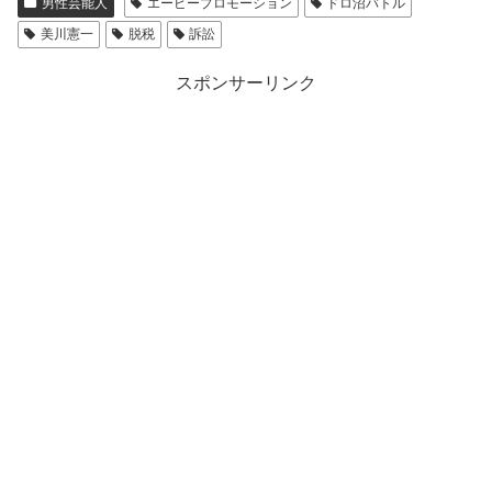
男性芸能人
エービープロモーション
ドロ沼バトル
美川憲一
脱税
訴訟
スポンサーリンク