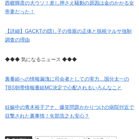
西郷輝彦の大ウソ！差し押さえ騒動の原因は金のかかる女
帝妻だった！
【詳細】GACKTの隠し子の母親の正体と脱税マルサ強制
調査の理由
◆◆◆ 気になるニュース ◆◆◆
裏番組への情報漏洩に司会者としての実力…国分太一の
TBS朝帯情報番組MC決定で心配されるいろんなこと
妊娠中の青木裕子アナ、爆笑問題かかりつけの病院付近で
目撃された裏事情！矢部浩之も安心？