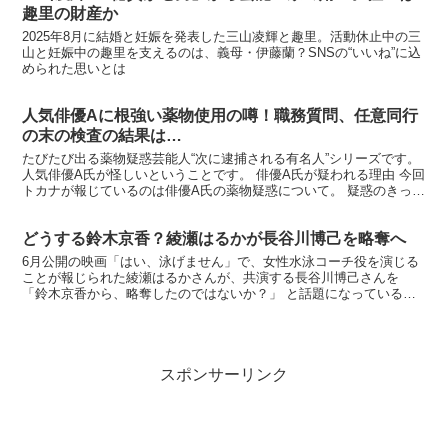
趣里の財産か
2025年8月に結婚と妊娠を発表した三山凌輝と趣里。活動休止中の三
山と妊娠中の趣里を支えるのは、義母・伊藤蘭？SNSの“いいね”に込
められた思いとは
人気俳優Aに根強い薬物使用の噂！職務質問、任意同行
の末の検査の結果は…
たびたび出る薬物疑惑芸能人“次に逮捕される有名人”シリーズです。
人気俳優A氏が怪しいということです。 俳優A氏が疑われる理由 今回
トカナが報じているのは俳優A氏の薬物疑惑について。 疑惑のきっか
けは、出版した本が話題だったためマスコミからの...
どうする鈴木京香？綾瀬はるかが長谷川博己を略奪へ
6月公開の映画「はい、泳げません」で、女性水泳コーチ役を演じる
ことが報じられた綾瀬はるかさんが、共演する長谷川博己さんを
「鈴木京香から、略奪したのではないか？」 と話題になっていると
か、いないとか。 ※ハア？？ 共演NG Blu-ray ...
スポンサーリンク