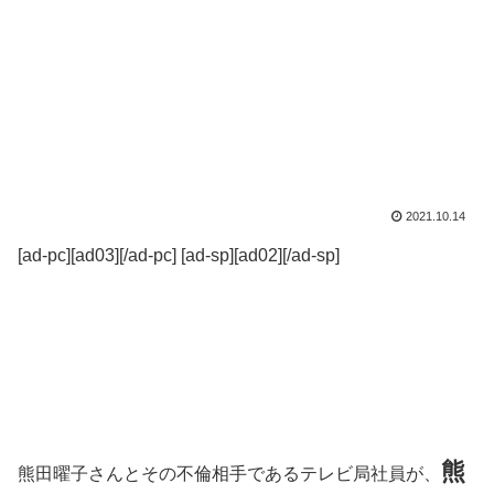
2021.10.14
[ad-pc][ad03][/ad-pc] [ad-sp][ad02][/ad-sp]
熊
熊田曜子さんとその不倫相手であるテレビ局社員が、