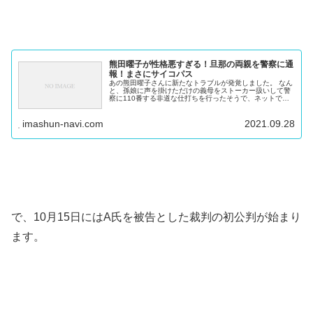
熊田曜子が性格悪すぎる！旦那の両親を警察に通
報！まさにサイコパス
あの熊田曜子さんに新たなトラブルが発覚しました。 なん
と、孫娘に声を掛けただけの義母をストーカー扱いして警
察に110番する非道な仕打ちを行ったそうで、ネットでは
大炎上しています。 熊田曜子の転落から再起 熊田曜子さ
んは今年5月、会社経営者の...
imashun-navi.com
2021.09.28
で、10月15日にはA氏を被告とした裁判の初公判が始まり
ます。