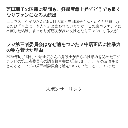
-POWER o....
芝田璃子の国籍に疑問も、好感度急上昇でどうでも良く
なりファンになる人続出
ニコラス・ケイジさんの5人目の妻・芝田璃子さんというと話題にな
るたび「本当に日本人？」と言われていますが、この度バラエティに
出演した結果、すっかり好感度が高い女性となりファンになる人が続
出しています。
フジ第三者委員会はなぜ嘘をついた？中居正広に性暴力
の罪を着せた理由
2025年5月13日、中居正広さんの弁護士が自らの性暴力を認めたフジ
テレビの第三者委員会の調査報告書に反論しました。 その反論をま
とめると、フジの第三者委員会は嘘をついていたことに。 いったい
なんの目的で嘘をついたのでしょうか。 中居正広の...
スポンサーリンク