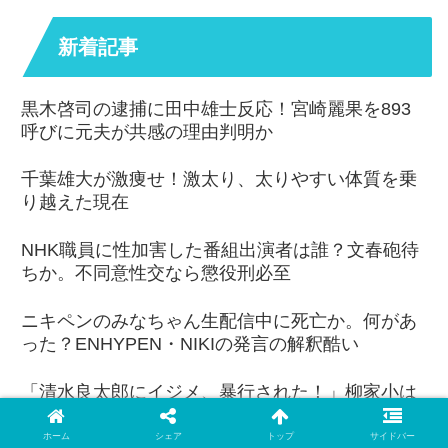
新着記事
黒木啓司の逮捕に田中雄士反応！宮崎麗果を893
呼びに元夫が共感の理由判明か
千葉雄大が激痩せ！激太り、太りやすい体質を乗
り越えた現在
NHK職員に性加害した番組出演者は誰？文春砲待
ちか。不同意性交なら懲役刑必至
ニキペンのみなちゃん生配信中に死亡か。何があ
った？ENHYPEN・NIKIの発言の解釈酷い
「清水良太郎にイジメ、暴行された！」柳家小は
だの小学生時代の暴露に賛否両論
ホーム
シェア
トップ
サイドバー