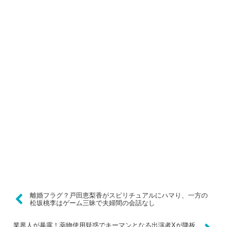
離婚フラグ？戸田恵梨香がスピリチュアルにハマり、一方の
松坂桃李はゲーム三昧で夫婦間の会話なし
業界人が暴露！薬物使用疑惑でキーマンとなる出演者Xが降板