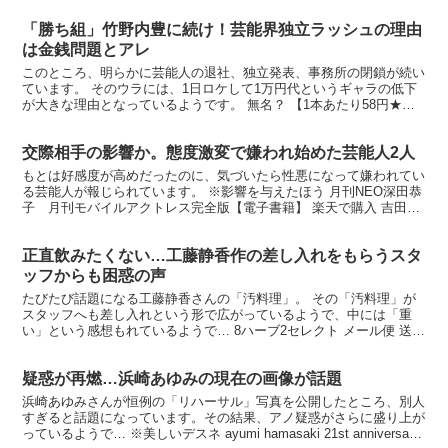
「勝ち組」竹野内豊に続け！芸能界独立ラッシュの理由
は金銭問題とアレ
このところ、明らかに芸能人の退社、独立発表、事務所の閉鎖が続い
ています。 そのウラには、1日ロケして1万円代というギャラの低下
が大きな理由となっているようです。 無名？ 【1本あたり58円★ラ
ベルレスも選べる】緑茶 彩茶 - あやちゃ - ...
交際相手の影響か。態度激変で嫌われ始めた芸能人2人
もとは好感度が高めだったのに、気づいたら性悪になって嫌われてい
る芸能人が報じられています。 ※影響を与えたほう 月刊NEO深田恭
子 月刊モバイルアクトレス完全版【電子書籍】 楽天で購入 吉田沙
保里 レスリング選手のころは好感度が高めの選手で...
正直飲みたくない…工藤静香作の差し入れをもらうスタ
ッフからも困惑の声
たびたび話題になる工藤静香さんの「汚料理」。 その「汚料理」が
スタッフへも差し入れという形で広がっているようで、中には「重
い」という感想もれているようで… 8ハーブ2セレクト メール便 送料
無料 チャック付 ノンカフェイン お茶 ハーブ.....
疑惑が再燃…浜崎あゆみの現在の画像が話題
浜崎あゆみさんが恒例の「リハーサル」写真を公開したところ、別人
すぎると話題になっています。その結果、アノ疑惑がさらに盛り上が
っているようで… ※美しいデスネ ayumi hamasaki 21st anniversary