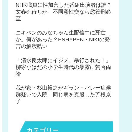
NHK職員に性加害した番組出演者は誰？
文春砲待ちか。不同意性交なら懲役刑必
至
ニキペンのみなちゃん生配信中に死亡
か。何があった？ENHYPEN・NIKIの発
言の解釈酷い
「清水良太郎にイジメ、暴行された！」
柳家小はだの小学生時代の暴露に賛否両
論
我が家・杉山裕之がギラン・バレー症候
群疑いで入院。同じ病を克服した芳根京
子
カテゴリー