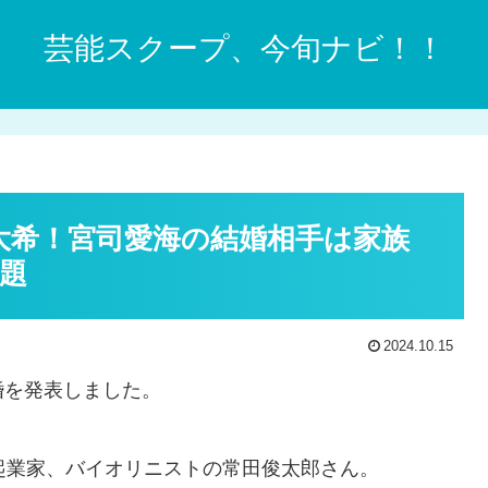
芸能スクープ、今旬ナビ！！
田大希！宮司愛海の結婚相手は家族
題
2024.10.15
婚を発表しました。
起業家、バイオリニストの常田俊太郎さん。