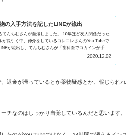
物の入手方法を記したLINEが流出
るてんちむさんが自爆しました。 10年ほど友人関係だった
が長引く中、仲介をしているコレコレさんのYou Tubeで
LINEが流出し、てんちむさんが「歯科医でコカインが手に
2020.12.02
で、返金が滞っているとか薬物疑惑とか、報じられれ
リーチなのはしっかり自覚しているんだと思います。
たのがYou Tubeではなく、24時間で消えるインス