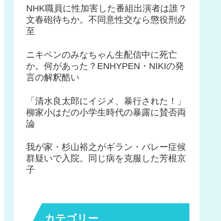
NHK職員に性加害した番組出演者は誰？
文春砲待ちか。不同意性交なら懲役刑必
至
ニキペンのみなちゃん生配信中に死亡
か。何があった？ENHYPEN・NIKIの発
言の解釈酷い
「清水良太郎にイジメ、暴行された！」
柳家小はだの小学生時代の暴露に賛否両
論
我が家・杉山裕之がギラン・バレー症候
群疑いで入院。同じ病を克服した芳根京
子
カテゴリー