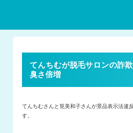
てんちむが脱毛サロンの詐欺
臭さ倍増
てんちむさんと筧美和子さんが景品表示法違
す。