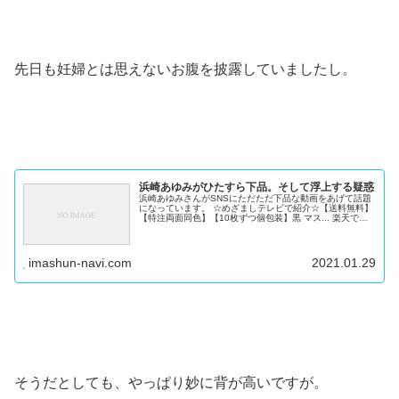
先日も妊婦とは思えないお腹を披露していましたし。
浜崎あゆみがひたすら下品。そして浮上する疑惑
浜崎あゆみさんがSNSにただただ下品な動画をあげて話題
になっています。 ☆めざましテレビで紹介☆【送料無料】
【特注両面同色】【10枚ずつ個包装】黒 マス... 楽天で購
入 浜崎あゆみが投稿した意味不明の動画 そんな浜崎、今
回はストリーズに車...
imashun-navi.com
2021.01.29
そうだとしても、やっぱり妙に背が高いですが。