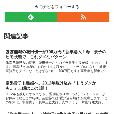
今旬ナビをフォローする
関連記事
ほぼ無職の花田優一が700万円の新車購入！母・景子の
ヒモ状態で…これダメなパターン
元貴乃花親方の長男・花田優一さんのドラ息子ぶりが報じられていま
す。 靴職人が本業のはずが注文を疎かにしてトラブルになり、芸能
事務所もクビになったはずなのに、700万円もする高級車を新車で購
入したんだとか。 生粋 生きる道は自分で決める 楽天...
常盤貴子も離婚へ。2012年駆け込み「もうダメか
も…」夫婦はこの3組！
2012年も残りわずかですが、週刊誌やスポーツ紙、ワイドショーが
お休みになるこの時期、芸能界では“駆け込み離婚”が続出します。 こ
の年末は、常盤貴子・長塚圭史夫婦、真木よう子・片山怜雄夫婦、檀
れい・及川光博夫婦の計3組が「Xデー近し」と噂さ...