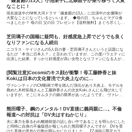
「鎌倉殿の13人」小池栄子に北条政子が乗り移って大変
なことに！
現在放送中のNHK大河ドラマ「鎌倉殿の13人」に出演中の女優陣が
大変なことになっているといいます。 ◆母の日、ちゃんとマグロ食
べましたか？ 母の日 父の日 プレゼント【送料無料】まぐろ尽くし福
袋 大トロ、中トロなど色々な... 価格：498...
芝田璃子の国籍に疑問も、好感度急上昇でどうでも良く
なりファンになる人続出
ニコラス・ケイジさんの5人目の妻・芝田璃子さんというと話題にな
るたび「本当に日本人？」と言われていますが、この度バラエティに
出演した結果、すっかり好感度が高い女性となりファンになる人が続
出しています。
[閲覧注意]Cocomiのキス顔が衝撃！母工藤静香と妹
Koki,は日本の文化冒涜で大炎上なのに…
ヴァレンティノのCM動画で帯を踏んだ演出があり大炎上、モデルを
務めた木村拓哉さんと工藤静香さんの次女Koki,さんにも飛び火して
いますが、そこにキムタクの娘の限界があったようです。 ヴァレン
ティノ VALENTINO パーカー メンズ QV...
熊田曜子、鋼のメンタル！DV直後に義両親に…。不倫
報道への対抗は「DV夫はすねかじり」
夫に暴力を振るわれ離婚前提の話し合い中であることを明らかにした
と同時に自身の不倫疑惑が報じられた熊田曜子さんですが、DVを受
けた直後の意外な行動が明らかになりました。 【Z-MALL限定カラ