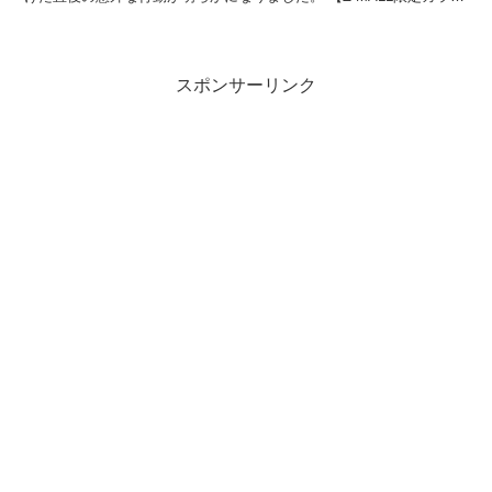
ー】かき氷機 電動 ふわふわ とろ雪 DTY-B1...
スポンサーリンク