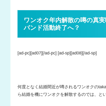
ワンオク年内解散の噂の真実味
バンド活動終了へ？
[ad-pc][ad07][/ad-pc] [ad-sp][ad08][/ad-sp]
何度となく結婚間近が噂されるワンオクのtak
ら結婚を機にワンオクを解散するのでは、と