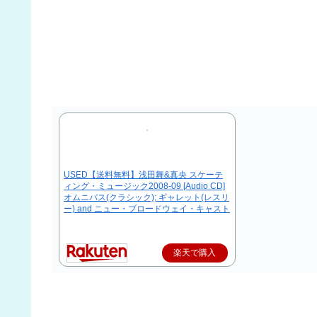
USED【送料無料】浅田舞&真央 スケーテ
ィング・ミュージック2008-09 [Audio CD]
オムニバス(クラシック); ギャレット(レスリ
ー) and ニュー・ブロードウェイ・キャスト
楽天で購入