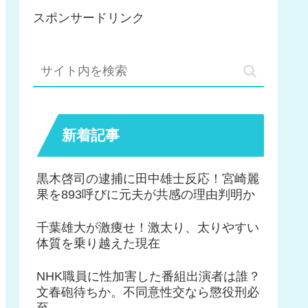
スポンサードリンク
新着記事
黒木啓司の逮捕に田中雄士反応！宮崎麗
果を893呼びに元夫が共感の理由判明か
千葉雄大が激痩せ！激太り、太りやすい
体質を乗り越えた現在
NHK職員に性加害した番組出演者は誰？
文春砲待ちか。不同意性交なら懲役刑必
至