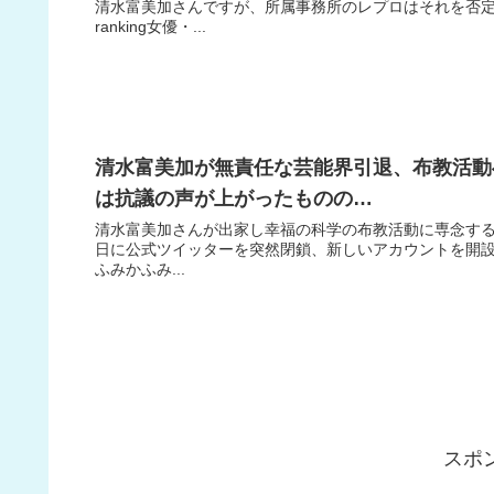
清水富美加さんですが、所属事務所のレプロはそれを否
ranking女優・...
清水富美加が無責任な芸能界引退、布教活動へ
は抗議の声が上がったものの…
清水富美加さんが出家し幸福の科学の布教活動に専念する
日に公式ツイッターを突然閉鎖、新しいアカウントを開設し
ふみかふみ...
スポ