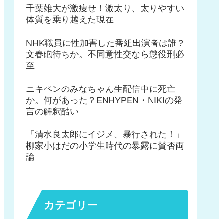
千葉雄大が激痩せ！激太り、太りやすい
体質を乗り越えた現在
NHK職員に性加害した番組出演者は誰？
文春砲待ちか。不同意性交なら懲役刑必
至
ニキペンのみなちゃん生配信中に死亡
か。何があった？ENHYPEN・NIKIの発
言の解釈酷い
「清水良太郎にイジメ、暴行された！」
柳家小はだの小学生時代の暴露に賛否両
論
カテゴリー