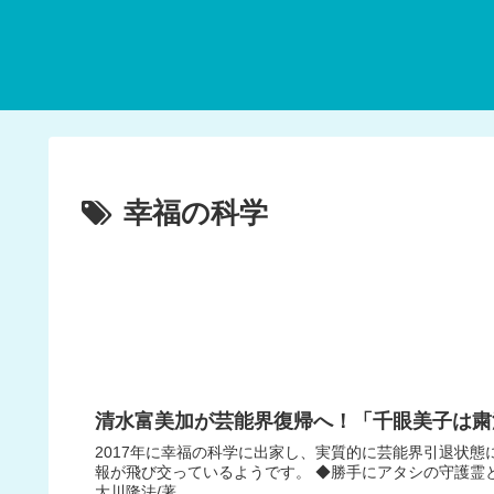
幸福の科学
清水富美加が芸能界復帰へ！「千眼美子は粛
2017年に幸福の科学に出家し、実質的に芸能界引退状
報が飛び交っているようです。 ◆勝手にアタシの守護霊
大川隆法/著 ...