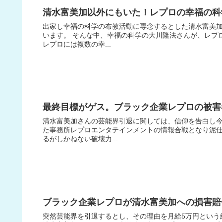
清水富美加以外にもいた！レプロの幸福の科
出家し幸福の科学の布教活動に専念するとした清水富美
います。 そんな中、幸福の科学の大川隆法さんが、レプ
レプロには複数の幸...
最終目標がゲス。ブラック企業レプロの被害
清水富美加さんの芸能界引退に関しては、信仰を告白し
た事務所レプロエンタテインメントの情報合戦となり泥
るがしかねない破壊力...
ブラック企業レプロが清水富美加への損害賠
突然芸能界を引退するとし、その理由を月給5万円という