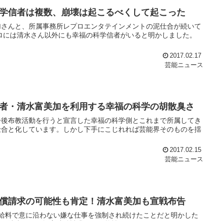
学信者は複数、崩壊は起こるべくして起こった
加さんと、所属事務所レプロエンタテインメントの泥仕合が続いて
ロには清水さん以外にも幸福の科学信者がいると明かしました。
2017.02.17
芸能ニュース
者・清水富美加を利用する幸福の科学の胡散臭さ
今後布教活動を行うと宣言した幸福の科学側とこれまで所属してき
仕合と化しています。しかし下手にこじれれば芸能界そのものを揺
2017.02.15
芸能ニュース
償請求の可能性も肯定！清水富美加も宣戦布告
給料で意に沿わない嫌な仕事を強制され続けたことだと明かした