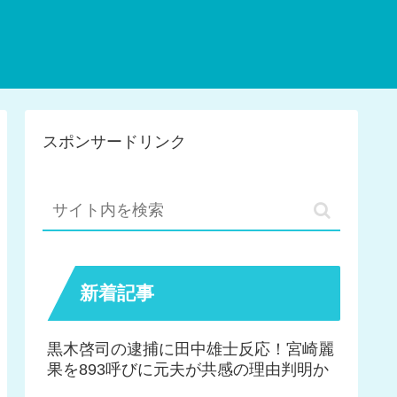
スポンサードリンク
新着記事
黒木啓司の逮捕に田中雄士反応！宮崎麗
果を893呼びに元夫が共感の理由判明か