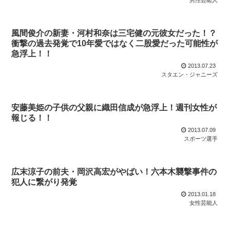
男性芸能人
風間俊介の新妻・河村和奈は三宅健の元彼女だった！？
衝撃の過去発覚で10年愛ではなく二股愛だった可能性が
急浮上！！
2013.07.23
スタエン・ジャニーズ
安藤美姫の子供の父親に織田信成が急浮上！週刊女性が
報じる！！
2013.07.09
スポーツ選手
広末涼子の前夫・岡沢高宏がやばい！六本木襲撃事件の
犯人に繋がり発覚
2013.01.18
女性芸能人