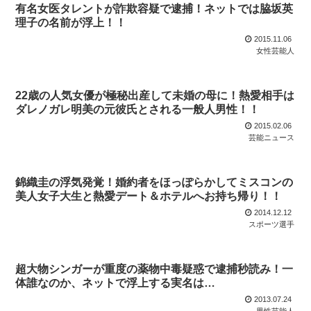
有名女医タレントが詐欺容疑で逮捕！ネットでは脇坂英
理子の名前が浮上！！
2015.11.06
女性芸能人
22歳の人気女優が極秘出産して未婚の母に！熱愛相手は
ダレノガレ明美の元彼氏とされる一般人男性！！
2015.02.06
芸能ニュース
錦織圭の浮気発覚！婚約者をほっぽらかしてミスコンの
美人女子大生と熱愛デート＆ホテルへお持ち帰り！！
2014.12.12
スポーツ選手
超大物シンガーが重度の薬物中毒疑惑で逮捕秒読み！一
体誰なのか、ネットで浮上する実名は…
2013.07.24