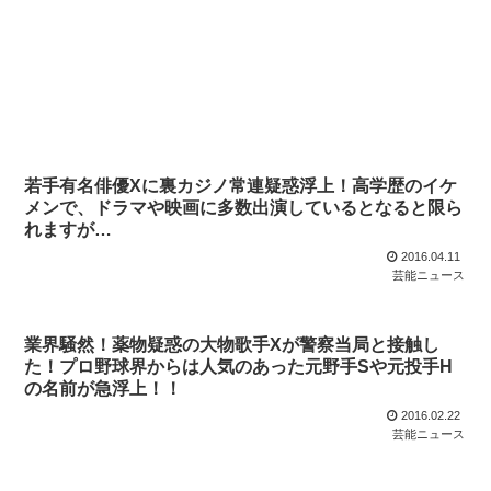
若手有名俳優Xに裏カジノ常連疑惑浮上！高学歴のイケ
メンで、ドラマや映画に多数出演しているとなると限ら
れますが…
2016.04.11
芸能ニュース
業界騒然！薬物疑惑の大物歌手Xが警察当局と接触し
た！プロ野球界からは人気のあった元野手Sや元投手H
の名前が急浮上！！
2016.02.22
芸能ニュース