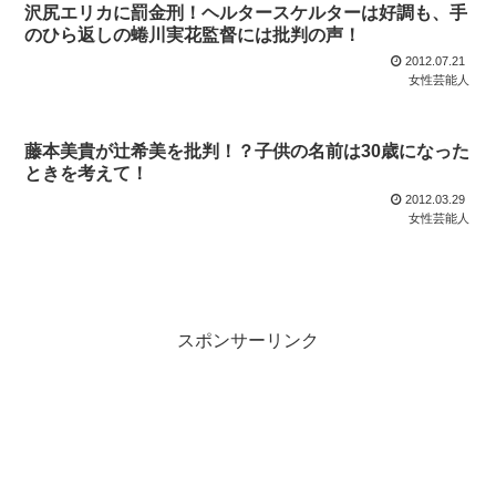
沢尻エリカに罰金刑！ヘルタースケルターは好調も、手
のひら返しの蜷川実花監督には批判の声！
2012.07.21
女性芸能人
藤本美貴が辻希美を批判！？子供の名前は30歳になった
ときを考えて！
2012.03.29
女性芸能人
スポンサーリンク