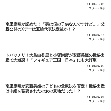
2014.12.02
スポーツ選手
南里康晴が認めた！「実は僕の子供なんですけど…」父
親公開のXデーは五輪代表決定後か！？
2013.07.17
スポーツ選手
トバッチリ！大島由香里と小塚崇彦が安藤美姫の極秘出
産で大迷惑！「フィギュア王国・日本」にも大打撃
2013.07.06
スポーツ選手
南里康晴が安藤美姫の子どもの父親説を否定！極秘出産
は中絶を強要されたの女の意地だった！？
2013.07.04
スポーツ選手