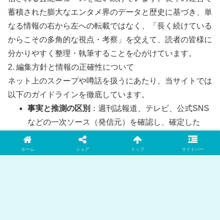
蓄積された膨大なエンタメ界のデータと歴史に基づき、単
なる情報の右から左への転載ではなく、「長く続けている
からこその多角的な視点・考察」を交えて、読者の皆様に
分かりやすく整理・執筆することを心がけています。
2. 編集方針と情報の正確性について
ネット上のスクープや噂話を扱うにあたり、当サイトでは
以下のガイドラインを徹底しています。
事実と推測の区別
：週刊誌報道、テレビ、公式SNS
などの一次ソース（発信元）を確認し、確定した
「事実」と、ネット上の「推測・噂」を明確に区別
して記載します。
ホーム
シェア
トップ
サイドバー
客観性の担保
：特定の偏った意見に偏らず、世論や
ファンの声など、賛否両論の視点をバランスよく取
り入れます。
情報の速やかな修正
：掲載した情報に誤りや新しい
事実が判明した場合は、迅速に記事の修正・追記を