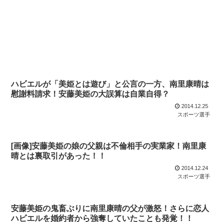
ハビエルが「美姫とは遊び」と公言の一方、南里康晴は
慰謝料請求！安藤美姫の大誤算は自業自得？
2014.12.25
スポーツ選手
[画像]安藤美姫の娘の父親は不倫相手の実業家！南里康
晴とは裏取引があった！！
2014.12.24
スポーツ選手
安藤美姫の鬼畜ぶりに南里康晴の父が激怒！さらに恋人
ハビエルを婚約者から強奪していたことも発覚！！