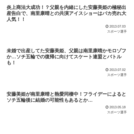
炎上商法大成功！？父親を内緒にした安藤美姫の極秘出
産告白で、南里康晴との共演アイスショーはバカ売れ大
人気！！
2013.07.03
スポーツ選手
未婚で出産してた安藤美姫、父親は南里康晴かモロゾフ
か…ソチ五輪での復帰に向けてスケート連盟とバトル
も！
2013.07.02
スポーツ選手
安藤美姫が南里康晴と熱愛同棲中！フライデーによると
ソチ五輪後に結婚の可能性もあるとか…
2013.05.18
スポーツ選手