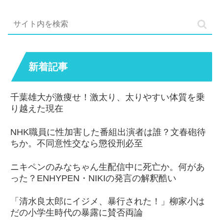
新着記事
千葉雄大が激痩せ！激太り、太りやすい体質を乗
り越えた現在
NHK職員に性加害した番組出演者は誰？文春砲待
ちか。不同意性交なら懲役刑必至
ニキペンのみなちゃん生配信中に死亡か。何があ
った？ENHYPEN・NIKIの発言の解釈酷い
「清水良太郎にイジメ、暴行された！」柳家小は
だの小学生時代の暴露に賛否両論