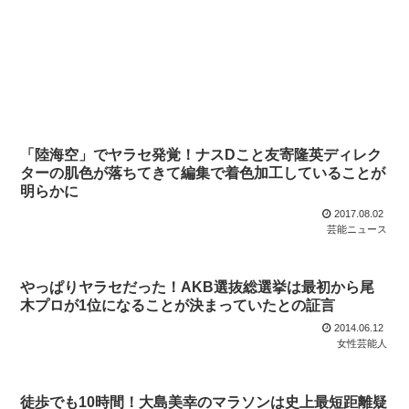
「陸海空」でヤラセ発覚！ナスDこと友寄隆英ディレク
ターの肌色が落ちてきて編集で着色加工していることが
明らかに
2017.08.02
芸能ニュース
やっぱりヤラセだった！AKB選抜総選挙は最初から尾
木プロが1位になることが決まっていたとの証言
2014.06.12
女性芸能人
徒歩でも10時間！大島美幸のマラソンは史上最短距離疑