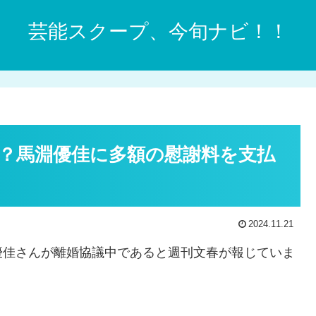
芸能スクープ、今旬ナビ！！
？馬淵優佳に多額の慰謝料を支払
2024.11.21
優佳さんが離婚協議中であると週刊文春が報じていま