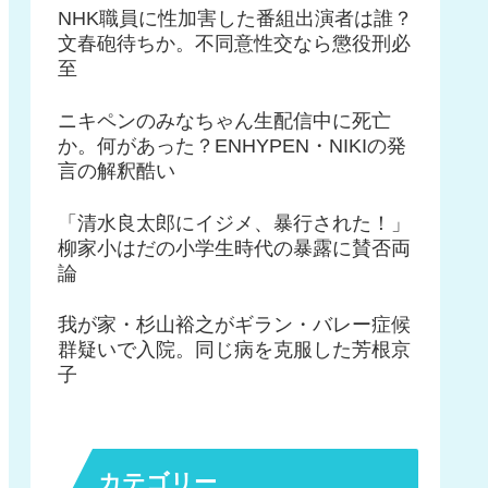
NHK職員に性加害した番組出演者は誰？
文春砲待ちか。不同意性交なら懲役刑必
至
ニキペンのみなちゃん生配信中に死亡
か。何があった？ENHYPEN・NIKIの発
言の解釈酷い
「清水良太郎にイジメ、暴行された！」
柳家小はだの小学生時代の暴露に賛否両
論
我が家・杉山裕之がギラン・バレー症候
群疑いで入院。同じ病を克服した芳根京
子
カテゴリー