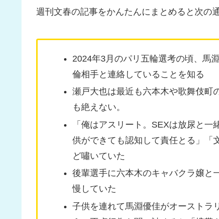
週刊文春の記事をかんたんにまとめると次の
2024年3月のパリ五輪選考の頃、
倫相手と連絡していることを知る
瀬戸大也は最近も六本木や歌舞伎町
も絶えない。
「俺はアスリート。SEXは放尿と一
供ができても認知して責任とる」「
ど嘯いていた
後輩選手に六本木のキャバクラ嬢と
慢していた
子供を連れて馬淵優佳がオーストラ