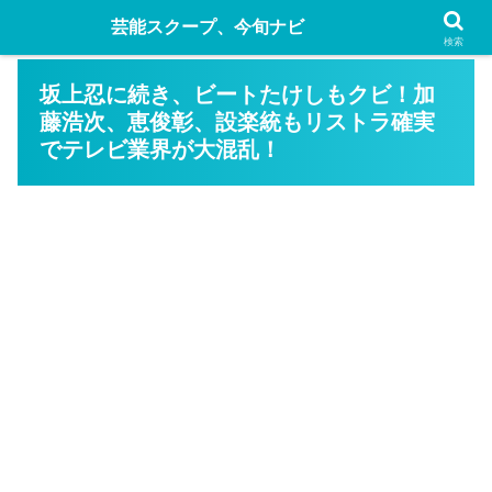
芸能スクープ、今旬ナビ
検索
坂上忍に続き、ビートたけしもクビ！加
藤浩次、恵俊彰、設楽統もリストラ確実
でテレビ業界が大混乱！