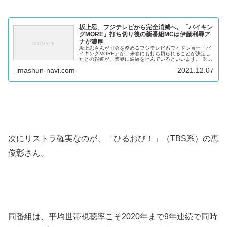
坂上忍、フジテレビから完全消滅へ。「バイキン
グMORE」打ち切り後の新番組MCは伊藤利尋ア
ナが濃厚
坂上忍さんが司会を務めるフジテレビ系ワイドショー「バ
イキングMORE」が、来春にも打ち切られることが決定し
たとの報道が、業界に波紋を呼んでいるといいます。 ※季
節ごとのフルーツが届くふるさと納税 【ふるさと納税】
imashun-navi.com
2021.12.07
定期便 フルーツ シャイン...
次にリストラ確実なのが、「ひるおび！」（TBS系）の恵
俊彰さん。
同番組は、平均世帯視聴率こそ2020年まで9年連続で同時