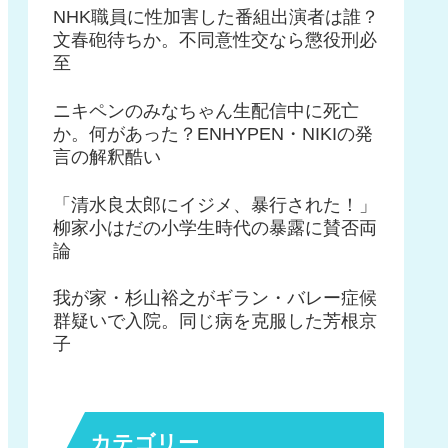
NHK職員に性加害した番組出演者は誰？
文春砲待ちか。不同意性交なら懲役刑必
至
ニキペンのみなちゃん生配信中に死亡
か。何があった？ENHYPEN・NIKIの発
言の解釈酷い
「清水良太郎にイジメ、暴行された！」
柳家小はだの小学生時代の暴露に賛否両
論
我が家・杉山裕之がギラン・バレー症候
群疑いで入院。同じ病を克服した芳根京
子
カテゴリー