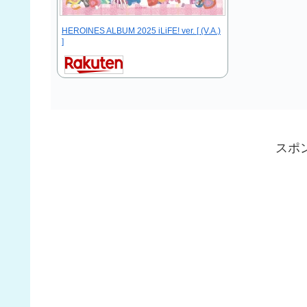
HEROINES ALBUM 2025 iLiFE! ver. [ (V.A.)
]
スポ