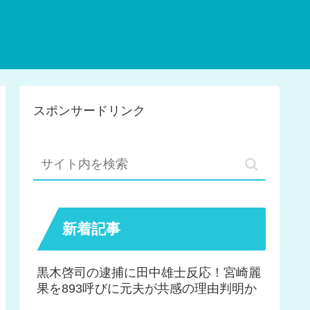
スポンサードリンク
新着記事
黒木啓司の逮捕に田中雄士反応！宮崎麗
果を893呼びに元夫が共感の理由判明か