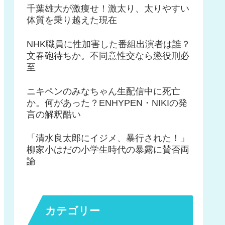
千葉雄大が激痩せ！激太り、太りやすい
体質を乗り越えた現在
NHK職員に性加害した番組出演者は誰？
文春砲待ちか。不同意性交なら懲役刑必
至
ニキペンのみなちゃん生配信中に死亡
か。何があった？ENHYPEN・NIKIの発
言の解釈酷い
「清水良太郎にイジメ、暴行された！」
柳家小はだの小学生時代の暴露に賛否両
論
カテゴリー