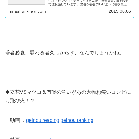
い放ったマツコ・デラックスさんが、今週発売の週刊女性
で猛反論しています。 文春が都合のいいように書き換えた
と言うのですが、その筋がまるでおかしくて… なぜ、マツ
imashun-navi.com
2019.08.06
コ・デラックスは言いたい...
盛者必衰、驕れる者久しからず、なんでしょうかね。
◆立花VSマツコ＆有働の争いがあの大物お笑いコンビに
も飛び火！？
動画→
geinou reading
geinou
ranking