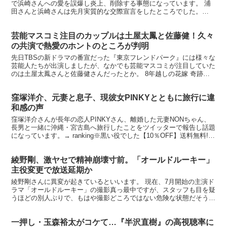
で浜崎さんへの愛を誤爆し炎上、削除する事態になっています。 浦
田さんと浜崎さんは先月実質的な交際宣言をしたところでした。
urata naoya（AAA）／un BEST（DVD...
芸能マスコミ注目のカップルは土屋太鳳と佐藤健！久々
の共演で熱愛のホントのところが判明
先日TBSの新ドラマの番宣だった『東京フレンドパーク』には様々な
芸能人たちが出演しましたが、なかでも芸能マスコミが注目していた
のは土屋太鳳さんと佐藤健さんだったとか。 8年越しの花嫁 奇跡の
実話【Blu-ray】 佐藤健にご執心の土屋太鳳 ...
窪塚洋介、元妻と息子、現彼女PINKYとともに旅行に違
和感の声
窪塚洋介さんが長年の恋人PINKYさん、離婚した元妻NONちゃん、
長男と一緒に沖縄・宮古島へ旅行したことをツイッターで報告し話題
になっています。→ ranking※黒い役でした【10％OFF】送料無料!!
新品未開封【DVD】GTO DVD-...
綾野剛、激ヤセで精神崩壊寸前。「オールドルーキー」
主役変更で放送延期か
綾野剛さんに異変が起きているといいます。 現在、7月開始の主演ド
ラマ「オールドルーキー」の撮影真っ最中ですが、スタッフも目を疑
うほどの別人ぶりで、もはや撮影どころではない危険な状態だそう
で・・ ◆そりゃ、そうなりますよ。 胎響 綾野剛写真集...
一押し・玉森裕太がコケて…『半沢直樹』の高視聴率に