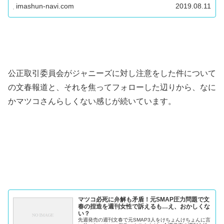
放送を実現すべく過激な言動を続けていますが、そんな立
imashun-navi.com
2019.08.11
花さんが現在噛み付いてい...
公正取引委員会がジャニーズに対し注意をした件について
の文春報道と、それを焦ってフォローした辺りから、なに
かマツコさんらしくない感じが続いています。
マツコ必死に弁解も矛盾！元SMAP圧力問題で文
春の捏造を週刊女性で訴えるも…え、おかしくな
い？
先週発売の週刊文春で元SMAP3人をけちょんけちょんに言