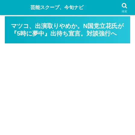
芸能スクープ、今旬ナビ
検索
マツコ、出演取りやめか。N国党立花氏が
『5時に夢中』出待ち宣言。対談強行へ