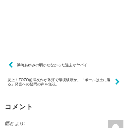
浜崎あゆみの明かせなかった過去がヤバイ
炎上！ZOZO前澤友作が氷河で環境破壊か。「ボールは土に還
る」発言への疑問の声を無視。
コメント
匿名
より: