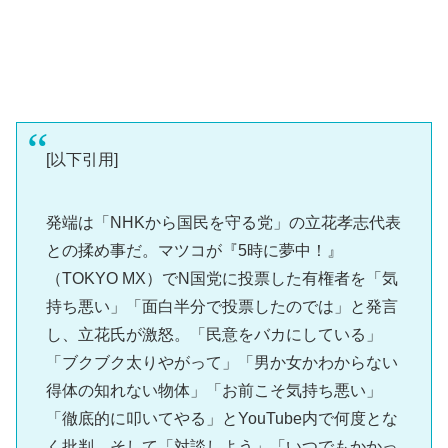
[以下引用]
発端は「NHKから国民を守る党」の立花孝志代表
との揉め事だ。マツコが『5時に夢中！』
（TOKYO MX）でN国党に投票した有権者を「気
持ち悪い」「面白半分で投票したのでは」と発言
し、立花氏が激怒。「民意をバカにしている」
「ブクブク太りやがって」「男か女かわからない
得体の知れない物体」「お前こそ気持ち悪い」
「徹底的に叩いてやる」とYouTube内で何度とな
く批判。そして「対談しよう」「いつでもかかっ