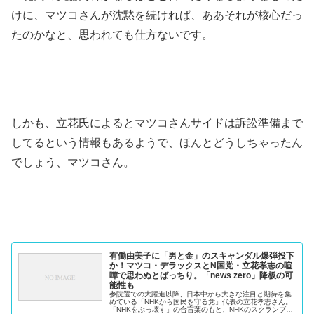
けに、マツコさんが沈黙を続ければ、ああそれが核心だっ
たのかなと、思われても仕方ないです。
しかも、立花氏によるとマツコさんサイドは訴訟準備まで
してるという情報もあるようで、ほんとどうしちゃったん
でしょう、マツコさん。
有働由美子に「男と金」のスキャンダル爆弾投下
か！マツコ・デラックスとN国党・立花孝志の喧
嘩で思わぬとばっちり。「news zero」降板の可
能性も
参院選での大躍進以降、日本中から大きな注目と期待を集
めている「NHKから国民を守る党」代表の立花孝志さん。
「NHKをぶっ壊す」の合言葉のもと、NHKのスクランブル