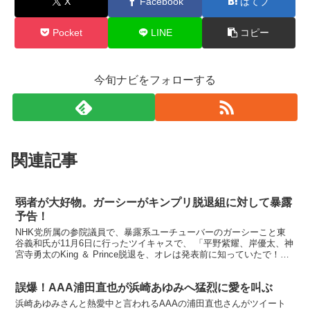
X
Facebook
はてブ
Pocket
LINE
コピー
今旬ナビをフォローする
関連記事
弱者が大好物。ガーシーがキンプリ脱退組に対して暴露
予告！
NHK党所属の参院議員で、暴露系ユーチューバーのガーシーこと東
谷義和氏が11月6日に行ったツイキャスで、 「平野紫耀、岸優太、神
宮寺勇太のKing ＆ Prince脱退を、オレは発表前に知っていたで！今
後、暴露対象に加えるから期待しといてや...
誤爆！AAA浦田直也が浜崎あゆみへ猛烈に愛を叫ぶ
浜崎あゆみさんと熱愛中と言われるAAAの浦田直也さんがツイート