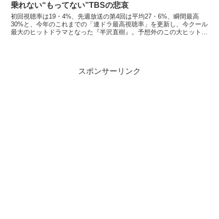
乗れない“もってない”TBSの悲哀
初回視聴率は19・4%、先週放送の第4回は平均27・6%、瞬間最高
30%と、今年のこれまでの「連ドラ最高視聴率」を更新し、今クール
最大のヒットドラマとなった『半沢直樹』。予想外のこの大ヒットに
TBSは慌てて放送回数を延ばそうとするものの失敗...
スポンサーリンク