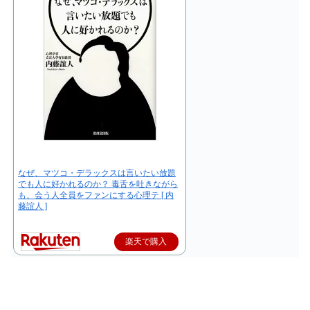
なぜ、マツコ・デラックスは言いたい放題
でも人に好かれるのか？ 毒舌を吐きながら
も、会う人全員をファンにする心理テ [ 内
藤誼人 ]
楽天で購入