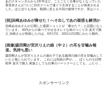
あのスキャンダルから1年半ほど。ことごとく仕事がなくなっていた
香里奈さんがついに10月クールで連ドラ主演することが発表されま
した。ほとぼりも冷め、順調に見える今回の復帰ですが、実はジャニ
ーズから共演者が得られずかなり苦労し、このままでは女優...
[祝]浜崎あゆみが痩せた！へそ出しであの疑惑も解消か
浜崎あゆみさんが公開した最新ショットが「痩せた？」と話題になっ
ています。 40代からの食べてやせるキレイな体のつくり方 楽天で購
入 浜崎さんが投稿したのは、9月17日、18日の2日間にわたり都内で
開催された音楽フェス「ULTRAJAPAN2...
[画像]森田剛が宮沢りえの娘（中２）の耳を甘噛み報
道。気持ち悪い
森田剛さんが宮沢りえさんの連れ子である義理の娘の耳を甘嚙みして
いたと報じられています。 これには拒絶の声が。。 ぼくらの七日間
戦争 楽天で購入 家族としても仕事のパートナーとしても、ふたりの
絆は深まっている。冒頭のシーンに戻ろう。一家が訪れ...
スポンサーリンク