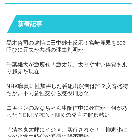
新着記事
黒木啓司の逮捕に田中雄士反応！宮崎麗果を893
呼びに元夫が共感の理由判明か
千葉雄大が激痩せ！激太り、太りやすい体質を乗
り越えた現在
NHK職員に性加害した番組出演者は誰？文春砲待
ちか。不同意性交なら懲役刑必至
ニキペンのみなちゃん生配信中に死亡か。何があ
った？ENHYPEN・NIKIの発言の解釈酷い
「清水良太郎にイジメ、暴行された！」柳家小は
だの小学生時代の暴露に賛否両論