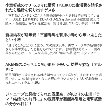
小室哲哉のケチっぷりに驚愕！KEIKOに生活費を請求さ
れたら離婚を切り出すゲスさ
小室哲哉さんとKEIKOさんが離婚調停中だと週刊文春が報じていま
す。 USED【送料無料】DEPARTURES globe and 小室哲哉 楽天で
購入 不倫報道からの引退宣言も、実は介護していない事実… KEIKO
さんがくも膜下出血で倒れ...
新垣結衣が略奪愛！三浦春馬を菅原小春から奪い返した
という噂
『逃げるは恥だが役に立つ』での好演以降、再ブレーク中の新垣結衣
さんが略奪愛をしたと報じられています。 お相手は元カレ・三浦春
馬さんだとか。 ※二人が共演した2007年の作品 恋空 スタンダー
ド・エディション 価格：3693円（税込、送料無料...
AKB48のぷっちょCMがまたキモい…幼児が妙なリアル
さに
明日25日から放送されるAKB48のぷっちょのCMが、またキモいと話
題です。→ ranking※そんなに必死に売り込まなくてもUHA味覚糖 し
ゅわぷっちょラムネ 29g
ジャニーズに見捨てられた香里奈、2年ぶりの主演ドラ
マ「結婚式の前日に」の視聴率が芸能界引退と電撃復活
の分かれ目に！