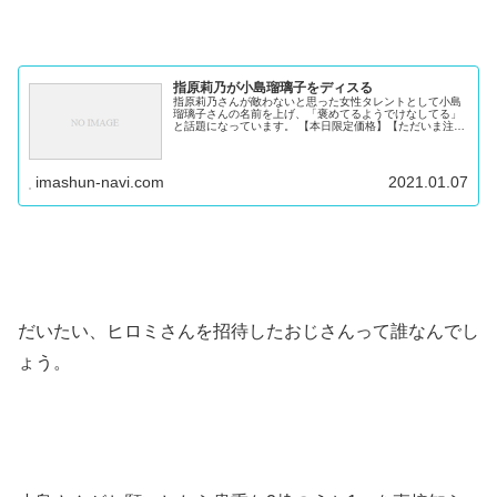
指原莉乃が小島瑠璃子をディスる
指原莉乃さんが敵わないと思った女性タレントとして小島
瑠璃子さんの名前を上げ、「褒めてるようでけなしてる」
と話題になっています。 【本日限定価格】【ただいま注文
殺到中!】【高評価☆不織布マスク】（17枚ずつ個包... 楽
天で購入 指原莉乃の芸...
imashun-navi.com
2021.01.07
だいたい、ヒロミさんを招待したおじさんって誰なんでし
ょう。