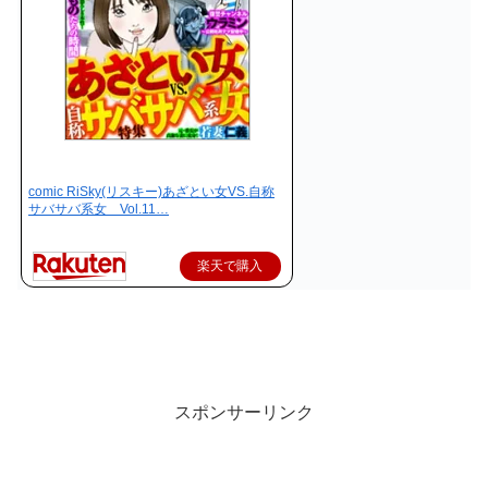
comic RiSky(リスキー)あざとい女VS.自称
サバサバ系女 Vol.11…
楽天で購入
スポンサーリンク