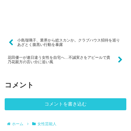
小島瑠璃子、業界から総スカンか。クラブハウス招待を巡り
あざとく腹黒い行動を暴露
花田優一が連日違う女性を自宅へ…不誠実さをアピールで貴
乃花親方の言い分に追い風
コメント
コメントを書き込む
ホーム
女性芸能人