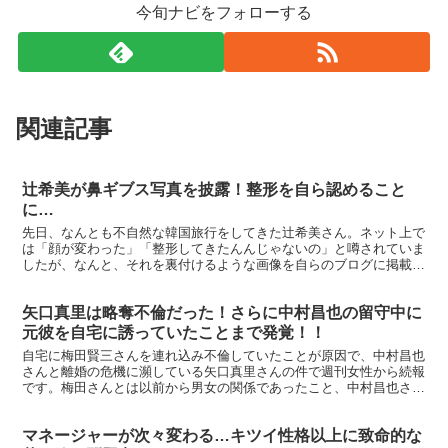
今旬ナビをフォローする
関連記事
辻希美が鼻ギブス写真を披露！整形を自ら認めること
に…
先日、なんとも不自然な韓国旅行をしてきた辻希美さん。ネット上で
は「顔が変わった」「整形してきたんんじゃないの」と噂されていま
したが、なんと、それを裏付けるような画像を自らのブログに掲載し
ていました。→ ranking※昔は昔で良かったような...
矢口真里は略奪不倫だった！さらに中村昌也の留守中に
元彼を自宅に誘っていたことまで発覚！！
自宅に梅田賢三さんを連れ込み不倫していたことが原因で、中村昌也
さんと離婚の危機に瀕している矢口真里さんの件で週刊女性から続報
です。梅田さんとは以前から男女の関係であったこと、中村昌也さん
の留守には元彼を家に誘っていたことがあるなど、矢口さん...
マネージャーが次々変わる…キツイ性格以上に致命的な