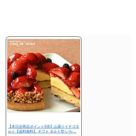
【本日全商品ポイント5倍】山盛りイチゴタ
ルト【送料無料】 ギフト タルト型 いち…