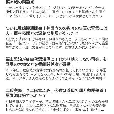
菜々緒の問題点
モデル出身で今は女優として引っ張りだこの菜々緒さんが、今年は
NHK大河ドラマ『おんな城主 直虎』に加えて木村拓哉さん主演ド
ラマ『A LIFE～愛しき人～』に出演とすっかり女優として売れっ子
な反面、スタッフや事務所関係者にとっては問題児なんだ...
ついに離婚協議開始！神田うのの数々の失言の背景には
夫・西村拓郎との深刻な別居があった？
たびたび夫婦不仲が噂される神田うのさんと、夫であるパチンコ関連
企業「日拓グループ」の社長・西村拓郎氏がついに離婚へ向けて協議
中であると、週刊文春が報じています。西村さんが友人に対し、「僕
はもうすぐ独身に戻るから！」と話し、現在も別居中なんだ...
福山雅治が紅白落選濃厚に！代わり映えしない司会、初
登場の大物などを番組関係者が暴露！
2017年紅白歌合戦の出場者の内定情報が報じられています。 例年通
りなら発表まで1ヶ月となった今、NNEWS初出場、福山雅治さん落
選、和田アキ子さん復活などなさそうでありそうな予想がNHK関係
者の話として繰り広げられています。 司会は嵐・大...
二股交際！？二階堂ふみ、今度は菅田将暉と熱愛報道！
星野源は捨てられた？
本日発売のフライデーが、菅田将暉さんと二階堂ふみさんの密会を報
じています。 しかし二階堂さんは昨年秋、星野源さんとの熱愛が報
じられたばかりなのですが… 「王様とボク」【Blu-ray】 価格：
4,568円（税込、送料込） 菅田将暉と二階堂ふ...