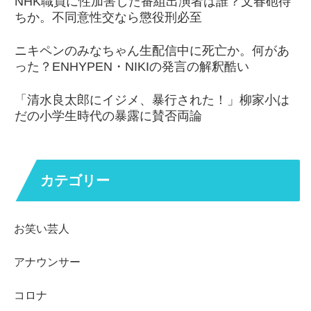
NHK職員に性加害した番組出演者は誰？文春砲待
ちか。不同意性交なら懲役刑必至
ニキペンのみなちゃん生配信中に死亡か。何があ
った？ENHYPEN・NIKIの発言の解釈酷い
「清水良太郎にイジメ、暴行された！」柳家小は
だの小学生時代の暴露に賛否両論
カテゴリー
お笑い芸人
アナウンサー
コロナ