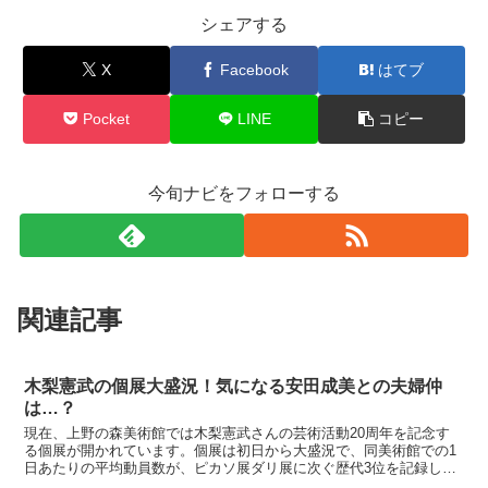
シェアする
X
Facebook
はてブ
Pocket
LINE
コピー
今旬ナビをフォローする
関連記事
木梨憲武の個展大盛況！気になる安田成美との夫婦仲
は…？
現在、上野の森美術館では木梨憲武さんの芸術活動20周年を記念す
る個展が開かれています。個展は初日から大盛況で、同美術館での1
日あたりの平均動員数が、ピカソ展ダリ展に次ぐ歴代3位を記録した
んだとか。この成功の背景には安田成美さんの尽力があった...