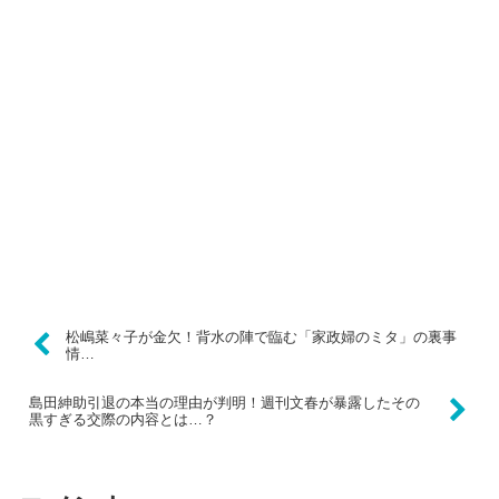
松嶋菜々子が金欠！背水の陣で臨む「家政婦のミタ」の裏事
情…
島田紳助引退の本当の理由が判明！週刊文春が暴露したその
黒すぎる交際の内容とは…？