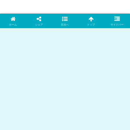
ホーム
シェア
目次へ
トップ
サイドバー
新着記事
黒木啓司の逮捕に田中雄士反応！宮崎麗果を893
呼びに元夫が共感の理由判明か
千葉雄大が激痩せ！激太り、太りやすい体質を乗
り越えた現在
NHK職員に性加害した番組出演者は誰？文春砲待
ちか。不同意性交なら懲役刑必至
ニキペンのみなちゃん生配信中に死亡か。何があ
った？ENHYPEN・NIKIの発言の解釈酷い