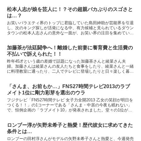
松本人志が娘を芸人に！？その超親バカぶりのスゴさと
は…？
お笑いバラエティ界のトップに君臨していた島田紳助が芸能界を引退
し、次のキング探しが活発になる中、有力候補と見られているダウン
タウンの松本人志さんの意外な一面が、お笑い界の注目を集めている
そうです。 →
加藤茶が法廷闘争へ！離婚した前妻に養育費と生活費の
不払いで訴えられた！！
昨年45才という歳の差婚で話題になった加藤茶さんと綾菜さん夫
婦。加藤さんは綾菜さんの友人たちと食事をしたり、綾菜さんと一緒
に料理教室に通ったり、二人でテレビに登場したりと日々楽しく暮ら
しているようです。その裏で、加藤茶さんの18歳年下の前妻...
「さんま、お前もか…」FNS27時間テレビ2013のラブ
メイト1位に剛力彩芽を選出のウラ
フジテレビ「FNS27時間テレビ 女子力全開2013 乙女の笑顔が明日を
つくる！！」の1コーナーである「さんま・中居の今夜も眠れない」
で、恒例企画の「ラブメイト10」が発表されました。堂々の1位が剛
力彩芽さんだったことで、「さんま、お前もか...
ロンブー淳が矢野未希子と熱愛！歴代彼女に求めてきた
条件とは…
ロンブーの田村淳さんがモデルの矢野未希子さんと熱愛と、今週発売