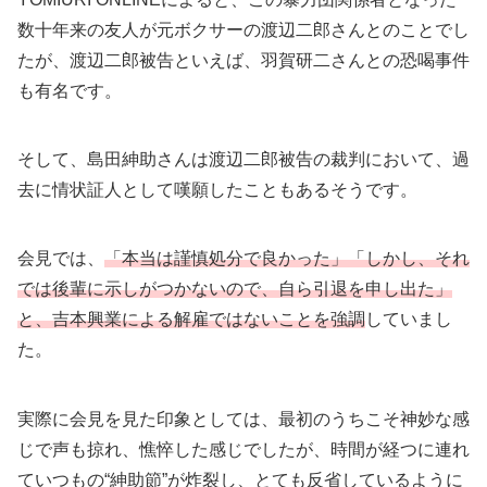
数十年来の友人が元ボクサーの渡辺二郎さんとのことでし
たが、渡辺二郎被告といえば、羽賀研二さんとの恐喝事件
も有名です。
そして、島田紳助さんは渡辺二郎被告の裁判において、過
去に情状証人として嘆願したこともあるそうです。
会見では、
「本当は謹慎処分で良かった」「しかし、それ
では後輩に示しがつかないので、自ら引退を申し出た」
と、吉本興業による解雇ではないことを強調
していまし
た。
実際に会見を見た印象としては、最初のうちこそ神妙な感
じで声も掠れ、憔悴した感じでしたが、時間が経つに連れ
ていつもの“紳助節”が炸裂し、とても反省しているように