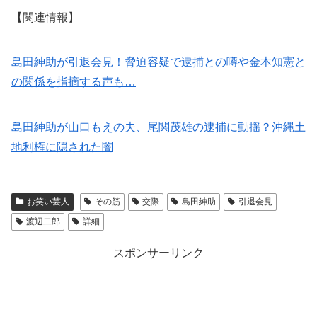
【関連情報】
島田紳助が引退会見！脅迫容疑で逮捕との噂や金本知憲と
の関係を指摘する声も…
島田紳助が山口もえの夫、尾関茂雄の逮捕に動揺？沖縄土
地利権に隠された闇
お笑い芸人
その筋
交際
島田紳助
引退会見
渡辺二郎
詳細
スポンサーリンク