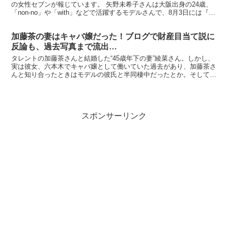
の女性セブンが報じています。 矢野未希子さんは大阪出身の24歳、
「non-no」や「with」などで活躍するモデルさんで、8月3日には『グ
ータンヌーボ』にも出演していました。 彼...
加藤茶の妻はキャバ嬢だった！ブログで財産目当て説に
反論も、過去写真まで流出…
タレントの加藤茶さんと結婚した“45歳年下の妻”綾菜さん。しかし、
実は彼女、六本木でキャバ嬢として働いていた過去があり、加藤茶さ
んと知り合ったときはモデルの彼氏と半同棲中だったとか。そして、
ネットや週刊誌での“財産目当”との批判に対してブロ...
スポンサーリンク