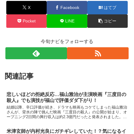
X
Facebook
はてブ
Pocket
LINE
コピー
今旬ナビをフォローする
関連記事
悲しいほどの拒絶反応…福山雅治が主演映画『三度目の
殺人』でも演技が福山で評価ダダ下がり！
結婚以降、辛口評価が続き、ドラマも映画もコケてしまった福山雅治
さんが、背水の陣で挑んだ映画『三度目の殺人』の公開が始まり、オ
ープニング2日間の興行収入は約2.3億円だったと発表されました。
これは是枝裕和監督との前作『そして父になる』とは一...
米津玄師が内村光良にガチギレしていた！？気になるイ