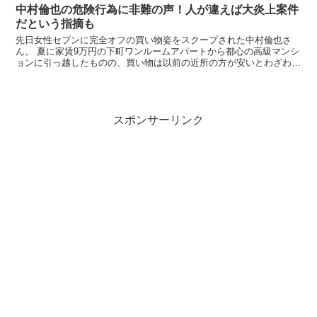
中村倫也の危険行為に非難の声！人が違えば大炎上案件
だという指摘も
先日女性セブンに完全オフの買い物姿をスクープされた中村倫也さ
ん。 夏に家賃9万円の下町ワンルームアパートから都心の高級マンシ
ョンに引っ越したものの、買い物は以前の近所の方が安いとわざわざ
車で通う庶民的な一面が報じられましたが、同時に写真付き...
スポンサーリンク