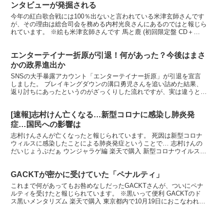
ンタビューが発掘される
今年の紅白歌合戦には100％出ないと言われている米津玄師さんです
が、その理由は総合司会を務める内村光良さんにあるのではと報じら
れています。 ※絵も米津玄師さんです 馬と鹿 (初回限定盤 CD＋
DVD) (映像盤) 楽天で購入 物議を醸す米...
エンターテイナー折原が引退！何があった？今後はまさ
かの政界進出か
SNSの大手暴露アカウント「エンターテイナー折原」が引退を宣言
しました。 ブレイキングダウンの溝口勇児さんを追い詰めた結果、
返り討ちにあったというのがざっくりした流れですが、実は違うとい
う声も。 また、他にも抱えていたと思われるトラブルとは...
[速報]志村けん亡くなる…新型コロナに感染し肺炎発
症…国民への影響は
志村けんさんが亡くなったと報じられています。 死因は新型コロナ
ウィルスに感染したことによる肺炎発症ということで… 志村けんの
だいじょうぶだぁ ウンジャラゲ編 楽天で購入 新型コロナウイルスに
感染して肺炎を発症し、入院して治療を受けていたコメ...
GACKTが密かに受けていた「ペナルティ」
これまで何があってもお咎めなしだったGACKTさんが、ついにペナ
ルティを受けたと報じられています。 ※黒いって便利 GACKTのド
ス黒いメンタリズム 楽天で購入 東京都内で10月19日におこなわれた
映画『翔んで埼玉 ～琵琶湖より愛をこめて～...