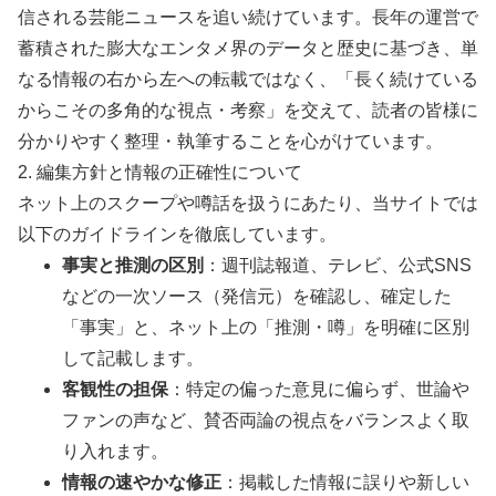
信される芸能ニュースを追い続けています。長年の運営で
蓄積された膨大なエンタメ界のデータと歴史に基づき、単
なる情報の右から左への転載ではなく、「長く続けている
からこその多角的な視点・考察」を交えて、読者の皆様に
分かりやすく整理・執筆することを心がけています。
2. 編集方針と情報の正確性について
ネット上のスクープや噂話を扱うにあたり、当サイトでは
以下のガイドラインを徹底しています。
事実と推測の区別
：週刊誌報道、テレビ、公式SNS
などの一次ソース（発信元）を確認し、確定した
「事実」と、ネット上の「推測・噂」を明確に区別
して記載します。
客観性の担保
：特定の偏った意見に偏らず、世論や
ファンの声など、賛否両論の視点をバランスよく取
り入れます。
情報の速やかな修正
：掲載した情報に誤りや新しい