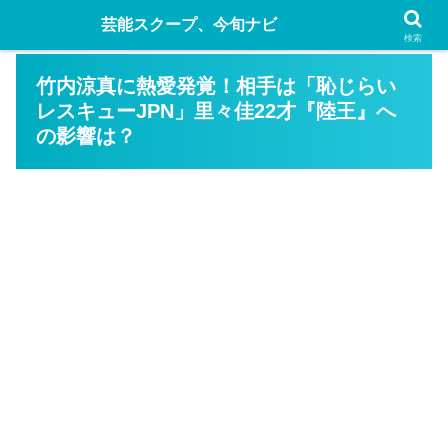
芸能スクープ、今旬ナビ
検索
竹内涼真に熱愛発覚！相手は「恥じらい
レスキューJPN」里々佳22才『陸王』へ
の影響は？