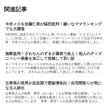
関連記事
今井メロを佐藤仁美が猛烈批判！嫌いなママランキング
でも大躍進
3月28日に放送されたフジテレビ系バラエティ番組『ドラゴンレイデ
ィ』に出演した、トリノ五輪スノーボードハーフパイプ元女子日本代
表・今井メロさんの発言に対し、佐藤仁美さんが猛烈批判をしまし
た。→ ranking※スノボの講師じゃだめ？はじめよ...
無断盗用！ざわちんのずるさ爆発で炎上！他人のディズ
ニーシー画像を加工して投稿して言い訳
モノマネメイクタレントのざわちんさんが他人が撮影した雨上がりの
ディズニーシーの画像を自分が撮影したかのようにSNSに上げて炎
上しています。 ざわちんさんが転載して炎上した画像はこちら。
ざわちんが話題の画像を無断転載 ネットで話題だった雨...
辻希美の長男が反抗期で壁破壊告白！自宅間取りが気に
なる人続出
辻希美さんの長男・青空（せいあ）くんが部屋の壁を破壊し「もうい
やだー反抗期ー」という動画を配信したところ、自宅間取りが気にな
る人が続出しています。 長男・青空くんが自室の壁を破壊 辻さんが
公開した動画によると、16歳の長女・希空（のあ）さん...