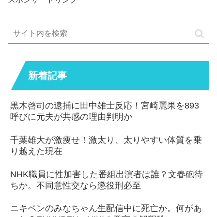
新着記事
黒木啓司の逮捕に田中雄士反応！宮崎麗果を893
呼びに元夫が共感の理由判明か
千葉雄大が激痩せ！激太り、太りやすい体質を乗
り越えた現在
NHK職員に性加害した番組出演者は誰？文春砲待
ちか。不同意性交なら懲役刑必至
ニキペンのみなちゃん生配信中に死亡か。何があ