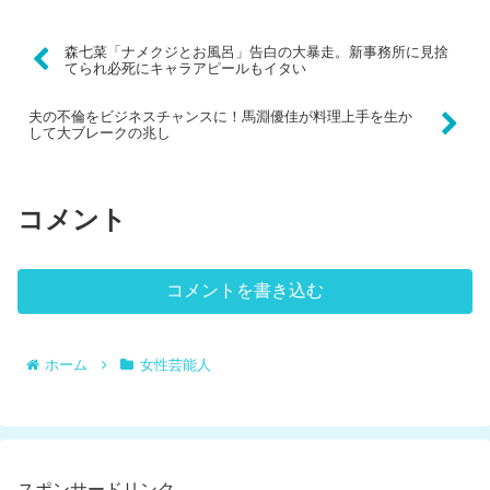
森七菜「ナメクジとお風呂」告白の大暴走。新事務所に見捨
てられ必死にキャラアピールもイタい
夫の不倫をビジネスチャンスに！馬淵優佳が料理上手を生か
して大ブレークの兆し
コメント
コメントを書き込む
ホーム
女性芸能人
スポンサードリンク