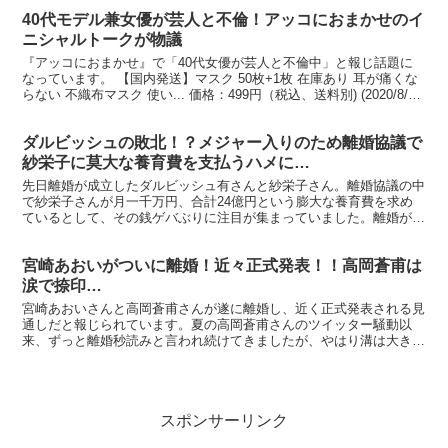
40代モデル兼女優が芸人と不倫！アッコにおまかせのイ
ニシャルトークが物議
『アッコにおまかせ』で「40代女優が芸人と不倫中」と報じ話題に
なっています。 【国内発送】マスク 50枚+1枚 在庫あり 耳が痛くな
らない 不織布マスク 使い... 価格：499円（税込、送料別) (2020/8/30
時点) 楽天で購入 ...
ダルビッシュの敗北！？メジャー入りのため離婚協議で
紗栄子に莫大な養育費を支払うハメに…
先日離婚が成立したダルビッシュ有さんと紗栄子さん。離婚協議の中
で紗栄子さんが月一千万円、合計24億円という膨大な養育費を求め
ているとして、その銭ゲバぶりに注目が集まっていました。離婚が決
着したことで気になるのが、その24億円がどうなったのか...
宮崎あおいがついに離婚！近々正式発表！！高岡蒼甫は
涙で捺印…
宮崎あおいさんと高岡蒼甫さんが遂に離婚し、近く正式発表される見
通しだと報じられています。夏の高岡蒼甫さんのツイッター騒動以
来、ずっと離婚秒読みと言われ続けてきましたが、やはり溝は大きか
ったのでしょうか。 → ranking※宮崎あおいさんと...
スポンサーリンク