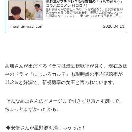
星野源がブチギレ？安倍首相の「うちで踊ろう」
コラボにコメント[コロナ]
星野源さんが公開し人気の「うちで踊ろう」に安倍首相が
乗っかった件で賛否両論ある中、星野さん自身がコメント
し話題になっています。 乗っかってきた安倍首相に不快
げな星野源 昨日から話題になっているのがこちらの安倍首
相の投稿です。 この星野さん...
imashun-navi.com
2020.04.13
高畑さんが出演するドラマは最近視聴率が良く、現在放送
中のドラマ『にじいろカルテ』も現時点の平均視聴率が
11.2％と好調で、新視聴率の女王と言われています。
そんな高畑さんのイメージまで引きずり落とす感じで、
ちょっとまずかったかも。
◆安倍さんが星野源を消しちゃった！