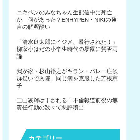
ニキペンのみなちゃん生配信中に死亡
か。何があった？ENHYPEN・NIKIの発
言の解釈酷い
「清水良太郎にイジメ、暴行された！」
柳家小はだの小学生時代の暴露に賛否両
論
我が家・杉山裕之がギラン・バレー症候
群疑いで入院。同じ病を克服した芳根京
子
三山凌輝は干される！不倫報道前後の無
責任行動の数々で悪評噴出
カテゴリー