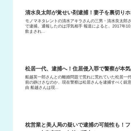
清水良太郎が覚せい剤逮捕！妻子を裏切りホ
モノマネタレントの清水アキラさんの三男・清水良太郎さ
で逮捕。通報したのは浮気相手 報道によると、2017年1
飲まされ...
松居一代、逮捕へ！住居侵入罪で警察が本気
船越英一郎さんとの離婚問題で荒れに荒れていた松居一代
前の静けさなのか、現在警察は松居さんを逮捕すべく鋭意
由 船越さんは現...
枕営業と美人局の疑いで逮捕の可能性も！フ