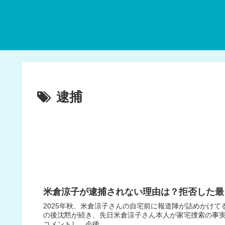
逮捕
米倉涼子が逮捕されない理由は？拒否した最
2025年秋、米倉涼子さんの自宅前に報道陣が詰めかけて
の後沈黙が続き、先日米倉涼子さん本人が家宅捜索の事
コメントし、今後...