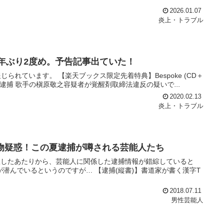
2026.01.07
炎上・トラブル
1年ぶり2度め。予告記事出ていた！
れています。 【楽天ブックス限定先着特典】Bespoke (CD＋
者が逮捕 歌手の槇原敬之容疑者が覚醒剤取締法違反の疑いで...
2020.02.13
炎上・トラブル
物疑惑！この夏逮捕が噂される芸能人たち
敗したあたりから、芸能人に関係した逮捕情報が錯綜していると
潜んでいるというのですが… 【逮捕(縦書)】書道家が書く漢字T
2018.07.11
男性芸能人