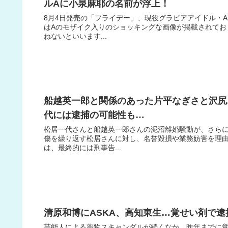
ルAに小泉麻耶の名前が浮上！
8月4日発売の「フライデー」、現役グラビアアイドル・A
はAのモザイク入りのショッキングな画像が掲載されてお
ねないといいます...
船越英一郎と関係のあった片平なぎさと沢尻
代には逮捕の可能性も…
松居一代さんと船越英一郎さんの泥沼離婚騒動が、さらに
傷を繰り返す松居さんに対し、名誉毀損や業務妨害を理
は、最終的には刑事告...
清原和博にASKA、高知東生…覚せい剤で逮
芸能人による薬物スキャンダルが続くなか、昨年までに覚