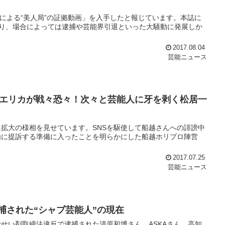
による“美人局”の証拠動画」を入手したと報じています。本誌に
り、場合によっては逮捕や芸能界引退といった大騒動に発展しか
2017.08.04
芸能ニュース
エリカが戦々恐々！次々と芸能人に牙を剥く松居一
拡大の様相を見せています。SNSを駆使して船越さんへの誹謗中
由に提訴する準備に入ったことを明らかにした船越ホリプロ陣営
2017.07.25
芸能ニュース
捕された“シャブ芸能人”の現在
せい剤取締法違反で逮捕された清原和博さん、ASKAさん、高知