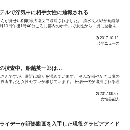
テルで浮気中に相手女性に通報される
んが覚せい剤取締法違反で逮捕されました。 清水良太郎が覚醒剤
0月10日午後1時40分ごろに都内のホテルで女性から「男に薬物を
2017.10.12
芸能ニュース
の捜査中。船越英一郎は…
さんですが、最近は鳴りを潜めています。 そんな穏やかさは嵐の
捜査中だと女性セブンが報じています。 松居一代が逮捕される理
2017.09.07
女性芸能人
ライデーが証拠動画を入手した現役グラビアアイド