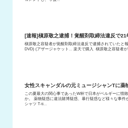
[速報]槇原敬之逮捕！覚醒剤取締法違反で2
槇原敬之容疑者が覚醒剤取締法違反で逮捕されていたと報じら
DVD) (アザージャケット... 楽天で購入 槇原敬之容疑
女性スキャンダルの元ミュージシャンTに薬
この夏最大の関心事であったW杯で日本がベルギーに惜
か。 薬物疑惑に違法賭博疑惑、暴行疑惑など様々な事件が
シャツ T-ti...