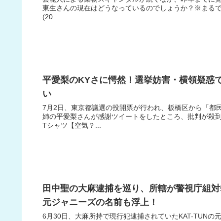
東生さんの現在はどうなっているのでしょうか？※まるで別人
(20...
平愛梨のKYさに愕然！選挙妨害・横領疑惑
い
7月2日、東京都議選の投開票が行われ、板橋区から「都
姉の平愛梨さんが感謝ツイートをしたところ、批判が殺到
Tシャツ【空気？...
田中聖の大麻逮捕を巡り、所轄が警視庁組対
元ジャニーズの名前も浮上！
6月30日、大麻所持で現行犯逮捕されていたKAT-TU