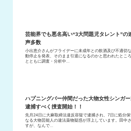
芸能界でも悪名高い“3大問題児タレント”
声多数
小出恵介さんがフライデーに未成年との飲酒及び不適切
動停止を発表、そのまま引退になるのかと思われたとこ
とともに調査・分析中...
ハプニングバー仲間だった大物女性シンガー
逮捕すべく捜査開始！！
先月24日に大麻取締法違反容疑で逮捕され、7日に処分保
なる大物芸能人の違法薬物疑惑が浮上しています。田中
すが、なんで...