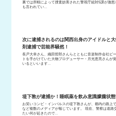
裏では所轄によって捜査妨害された警視庁組対5課が激怒
も言われてい...
次に逮捕されるのは関西出身のアイドルと大
剤逮捕で芸能界騒然！
長戸大幸さん、織田哲郎さんらとともに音楽制作会社ビーイ
トを手がけていた大物プロデューサー・月光恵亮さんが
いるといいます...
堤下敦が逮捕か！睡眠薬を飲み意識朦朧状態
お笑いコンビ・インパルスの堤下敦さんが、都内の路上
など複数のメディアが報じています。 現在、警察は道路
たい何が起きたので...