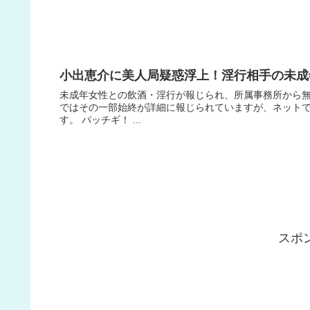
小出恵介に美人局疑惑浮上！淫行相手の未成
未成年女性との飲酒・淫行が報じられ、所属事務所から無
ではその一部始終が詳細に報じられていますが、ネット
す。 パッチギ！ ...
スポ