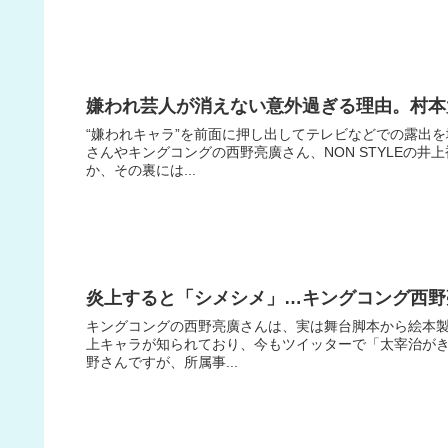
嫌われ芸人が消えない意外過ぎる理由。村本
“嫌われキャラ”を前面に押し出してテレビなどでの露出
さんやキングコングの西野亮廣さん、NON STYLEの
か、その裏には...
炎上すると「シメシメ」…キングコング西野
キングコングの西野亮廣さんは、実は舞台脚本から絵本
上キャラが知られており、今もツイッターで「太宰治が
野さんですが、所属事...