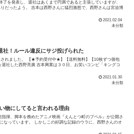
終了を発表し、退社はあくまで円満であると主張していますが、
りだったよう。 吉本は西野さんに猛烈激怒で、西野さんは宮迫博
2021.02.04
未分類
業退社！ルール違反にサジ投げられた
されました。 【★予約受付中★】【送料無料】【10枚ずつ個包
本興業を退社した西野亮廣 吉本興業は３０日、お笑いコンビ「キングコ
2021.01.30
未分類
い物にしてると言われる理由
作総指揮、脚本を務めたアニメ映画『えんとつ町のプペル』が公開さ
話題になっています。 しかしこの好調な記録のウラに、西野さんのオ