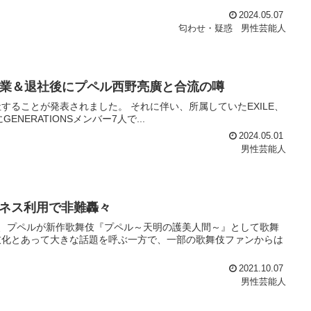
2024.05.07
匂わせ・疑惑
男性芸能人
卒業＆退社後にプペル西野亮廣と合流の噂
社することが発表されました。 それに伴い、所属していたEXILE、
日にGENERATIONSメンバー7人で...
2024.05.01
男性芸能人
ネス利用で非難轟々
、プペルが新作歌舞伎『プペル～天明の護美人間～』として歌舞
伎化とあって大きな話題を呼ぶ一方で、一部の歌舞伎ファンからは
2021.10.07
男性芸能人