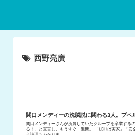
西野亮廣
関口メンディーの洗脳説に関わる3人。プペ
関口メンディーさんが所属していたグループを卒業するの
る！」と宣言し、もうすぐ一週間。 「LDHは実家」「
う論理もわかりま...