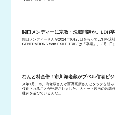
関口メンディーに宗教・洗脳問題か。LDH
関口メンディーさんが2024年6月25日をもってLDHを退
GENERATIONS from EXILE TRIBEは「卒業」。 5月1
なんと料金倍！市川海老蔵がプペル信者ビジ
来年1月、市川海老蔵さんが西野亮廣さんとタッグを組み
伎化されることが発表されました。大ヒット映画の歌舞
批判を浴びているんだ...