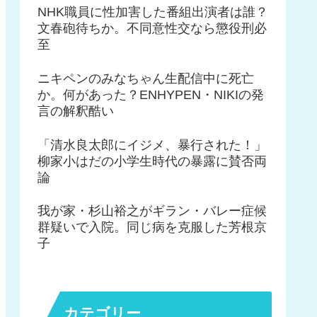
NHK職員に性加害した番組出演者は誰？
文春砲待ちか。不同意性交なら懲役刑必
至
ニキペンのみなちゃん生配信中に死亡
か。何があった？ENHYPEN・NIKIの発
言の解釈酷い
「清水良太郎にイジメ、暴行された！」
柳家小はだの小学生時代の暴露に賛否両
論
我が家・杉山裕之がギラン・バレー症候
群疑いで入院。同じ病を克服した芳根京
子
カテゴリー