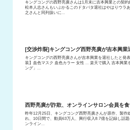
キングコングの西野亮廣さんは1月末に吉本興業との契約
松本人志さんもいぶかるこのドタバタ退社はやはりウラあ
之さんと同列扱いに...
[交渉炸裂]キングコング西野亮廣が吉本興
キングコングの西野亮廣さんが吉本興業を退社したと発表
装】血色マスク 血色カラー 女性 ... 楽天で購入 吉
ング」...
西野亮廣が詐欺、オンラインサロン会員を食
昨年12月25日、キングコング西野亮廣さんが原作、製
れ、10日間で、動員63万人、興行収入8.7億を記録し
ンライン...