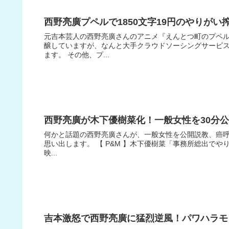
西野亮廣プペルで1850文字19円のやりが
元吉本芸人の西野亮廣さんのアニメ『えんとつ町のプペル
醸していますが、なんと大手クラウドソーシングサービ
ます。 その他、プ...
西野亮廣が木下優樹菜化！一般女性を30分
何かと話題の西野亮廣さんが、一般女性を公開説教、癌呼
思い出します。 【 P&M 】木下優樹菜「事務所総出でやり
映...
吉本激怒で西野亮廣に猛烈逆風！パワハラモ