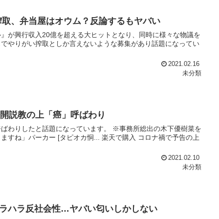
い搾取、弁当屋はオウム？反論するもヤバい
』が興行収入20億を超える大ヒットとなり、同時に様々な物議を
スでやりがい搾取としか言えないような募集があり話題になってい
2021.02.16
未分類
公開説教の上「癌」呼ばわり
ばわりしたと話題になっています。 ※事務所総出の木下優樹菜を
ますね」パーカー [タピオカ恫... 楽天で購入 コロナ禍で予告の上
2021.02.10
未分類
ラハラ反社会性…ヤバい匂いしかしない