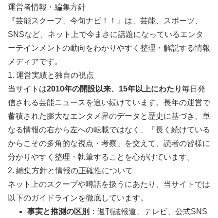
運営者情報・編集方針
『芸能スクープ、今旬ナビ！！』は、芸能、スポーツ、
SNSなど、ネット上で今まさに話題になっているエンタ
ーテインメントの動向をわかりやすく整理・解説する情報
メディアです。
1. 運営実績と独自の視点
当サイトは
2010年の開設以来、15年以上にわたり
毎日発
信される芸能ニュースを追い続けています。長年の運営で
蓄積された膨大なエンタメ界のデータと歴史に基づき、単
なる情報の右から左への転載ではなく、「長く続けている
からこその多角的な視点・考察」を交えて、読者の皆様に
分かりやすく整理・執筆することを心がけています。
2. 編集方針と情報の正確性について
ネット上のスクープや噂話を扱うにあたり、当サイトでは
以下のガイドラインを徹底しています。
事実と推測の区別
：週刊誌報道、テレビ、公式SNS