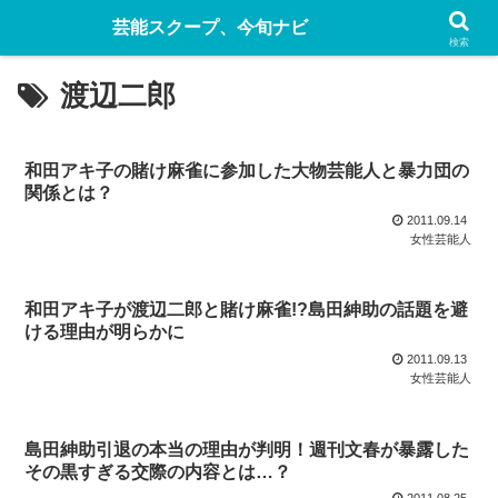
芸能スクープ、今旬ナビ
検索
渡辺二郎
和田アキ子の賭け麻雀に参加した大物芸能人と暴力団の
関係とは？
2011.09.14
女性芸能人
和田アキ子が渡辺二郎と賭け麻雀!?島田紳助の話題を避
ける理由が明らかに
2011.09.13
女性芸能人
島田紳助引退の本当の理由が判明！週刊文春が暴露した
その黒すぎる交際の内容とは…？
2011.08.25