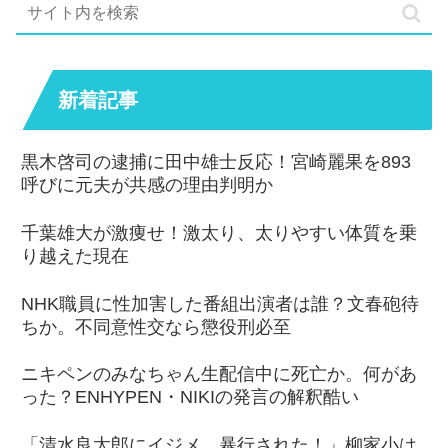
新着記事
黒木啓司の逮捕に田中雄士反応！宮崎麗果を893
呼びに元夫が共感の理由判明か
千葉雄大が激痩せ！激太り、太りやすい体質を乗
り越えた現在
NHK職員に性加害した番組出演者は誰？文春砲待
ちか。不同意性交なら懲役刑必至
ニキペンのみなちゃん生配信中に死亡か。何があ
った？ENHYPEN・NIKIの発言の解釈酷い
「清水良太郎にイジメ、暴行された！」柳家小は