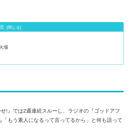
次
火場
！
かせ!』では2週連続スルーし、ラジオの『ゴッドアフ
でも「もう素人になるって言ってるから」と何も語って