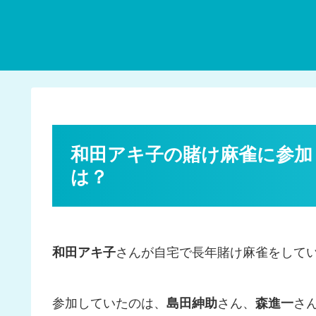
和田アキ子の賭け麻雀に参加
は？
和田アキ子
さんが自宅で長年賭け麻雀をして
参加していたのは、
島田紳助
さん、
森進一
さ