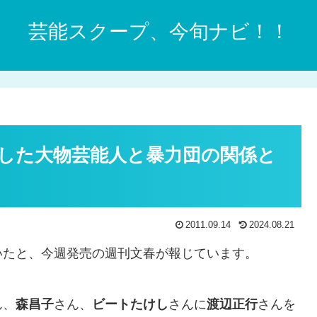
芸能スクープ、今旬ナビ！！
した大物芸能人と暴力団の関係と
2011.09.14
2024.08.21
いたと、今週発売の週刊文春が報じています。
ん、
森昌子
さん、
ビートたけし
さんに
渡辺正行
さんを