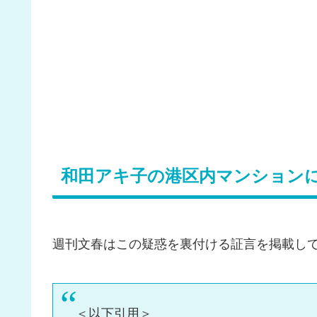
和田アキ子の港区内マンション
週刊文春はこの疑惑を裏付ける証言を掲載し
＜以下引用＞