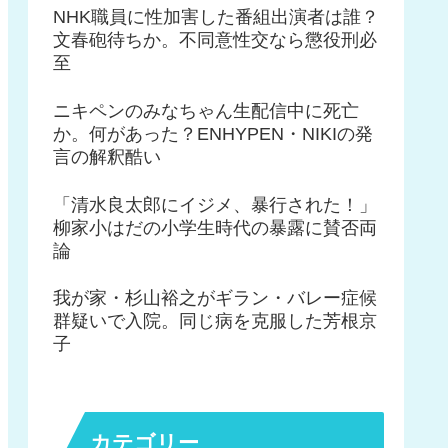
NHK職員に性加害した番組出演者は誰？
文春砲待ちか。不同意性交なら懲役刑必
至
ニキペンのみなちゃん生配信中に死亡
か。何があった？ENHYPEN・NIKIの発
言の解釈酷い
「清水良太郎にイジメ、暴行された！」
柳家小はだの小学生時代の暴露に賛否両
論
我が家・杉山裕之がギラン・バレー症候
群疑いで入院。同じ病を克服した芳根京
子
カテゴリー