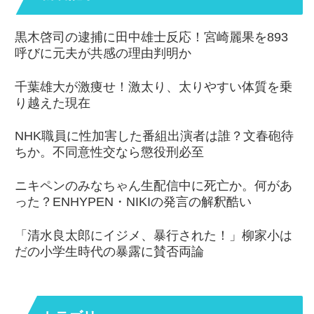
黒木啓司の逮捕に田中雄士反応！宮崎麗果を893
呼びに元夫が共感の理由判明か
千葉雄大が激痩せ！激太り、太りやすい体質を乗
り越えた現在
NHK職員に性加害した番組出演者は誰？文春砲待
ちか。不同意性交なら懲役刑必至
ニキペンのみなちゃん生配信中に死亡か。何があ
った？ENHYPEN・NIKIの発言の解釈酷い
「清水良太郎にイジメ、暴行された！」柳家小は
だの小学生時代の暴露に賛否両論