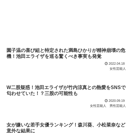
園子温の喜び組と特定された満島ひかりが精神崩壊の危
機！池田エライザを巡る驚くべき事実も発覚
2022.04.18
女性芸能人
W二股疑惑！池田エライザが竹内涼真との熱愛をSNSで
匂わせていた！？三股の可能性も
2020.09.19
女性芸能人
男性芸能人
女が嫌いな若手女優ランキング！森川葵、小松菜奈など
意外な結果に