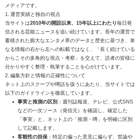
メディアです。
1. 運営実績と独自の視点
当サイトは
2010年の開設以来、15年以上にわたり
毎日発
信される芸能ニュースを追い続けています。長年の運営で
蓄積された膨大なエンタメ界のデータと歴史に基づき、単
なる情報の右から左への転載ではなく、「長く続けている
からこその多角的な視点・考察」を交えて、読者の皆様に
分かりやすく整理・執筆することを心がけています。
2. 編集方針と情報の正確性について
ネット上のスクープや噂話を扱うにあたり、当サイトでは
以下のガイドラインを徹底しています。
事実と推測の区別
：週刊誌報道、テレビ、公式SNS
などの一次ソース（発信元）を確認し、確定した
「事実」と、ネット上の「推測・噂」を明確に区別
して記載します。
客観性の担保
：特定の偏った意見に偏らず、世論や