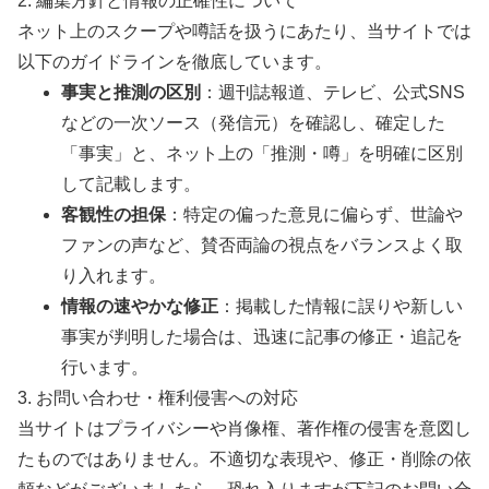
2. 編集方針と情報の正確性について
ネット上のスクープや噂話を扱うにあたり、当サイトでは
以下のガイドラインを徹底しています。
事実と推測の区別
：週刊誌報道、テレビ、公式SNS
などの一次ソース（発信元）を確認し、確定した
「事実」と、ネット上の「推測・噂」を明確に区別
して記載します。
客観性の担保
：特定の偏った意見に偏らず、世論や
ファンの声など、賛否両論の視点をバランスよく取
り入れます。
情報の速やかな修正
：掲載した情報に誤りや新しい
事実が判明した場合は、迅速に記事の修正・追記を
行います。
3. お問い合わせ・権利侵害への対応
当サイトはプライバシーや肖像権、著作権の侵害を意図し
たものではありません。不適切な表現や、修正・削除の依