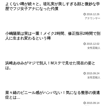
よくない噂が続々と。堤礼実が美しすぎる顔と微妙な学
歴でフジ女子アナになった代償
2016.12.26
アナウンサー
小嶋陽菜は実は一重！メイク2時間、修正指示2時間で別
人に生まれ変わるという噂
2015.12.02
女性芸能人
浜崎あゆみがマジで別人！Mステで見せた現在の姿と
は。
2015.09.24
女性芸能人
菜々緒のビニール感がハンパない！気になる整形の後遺
症とは…
2015.09.14