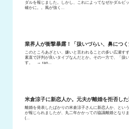
ダルを報じました。しかし、これによってなぜかダルビ
確かに。。風が強く...
業界人が衝撃暴露！「扱いづらい、鼻につく
このところあざとい、嫌いと言われることの多い広瀬すず
素直で評判が良いタイプなんだとか。その一方で、「扱い
す。 → ran...
米倉涼子に新恋人か。元夫が離婚を拒否した
離婚を発表したばかりの米倉涼子さんに新恋人か、という話
が報じられましたが、丸二年かかっての協議離婚となりました
(...