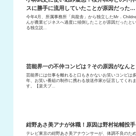
スに勝手に流用していたことが原因だった…
今年4月、所属事務所「烏龍舎」から独立したMr．Chil
んが農業ビジネスへ過度に傾倒したことが原因だったとい
る独立説...
芸能界一の不仲コンビは？その原因がなんと
芸能界には仕事を離れると口もきかないお笑いコンビは多
年、お笑い番組の制作に携わる放送作家が証言してくれまし
す。【楽天ブ...
紺野あさ美アナが休職！原因は野村祐輔投手
テレビ東京の紺野あさ美アナウンサーが、体調不良のため