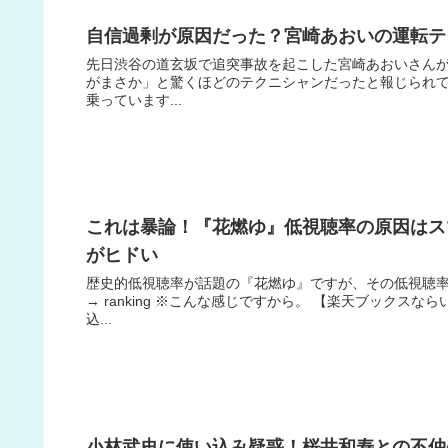
自信過剰が原因だった？宮崎あおいの運転テ
先日渋谷の道玄坂で追突事故を起こした宮崎あおいさん
がまさか」と驚くほどのテクニシャンだったと報じられてい
乗っています...
これは暴論！『花燃ゆ』低視聴率の原因はス
がヒドい
歴史的低視聴率が話題の『花燃ゆ』ですが、その低視聴
→ ranking ※こんな感じですから。 【楽天ブックスな
込...
小林武史に使い込み疑惑！桜井和寿との不仲