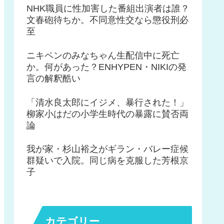
NHK職員に性加害した番組出演者は誰？
文春砲待ちか。不同意性交なら懲役刑必
至
ニキペンのみなちゃん生配信中に死亡
か。何があった？ENHYPEN・NIKIの発
言の解釈酷い
「清水良太郎にイジメ、暴行された！」
柳家小はだの小学生時代の暴露に賛否両
論
我が家・杉山裕之がギラン・バレー症候
群疑いで入院。同じ病を克服した芳根京
子
カテゴリー