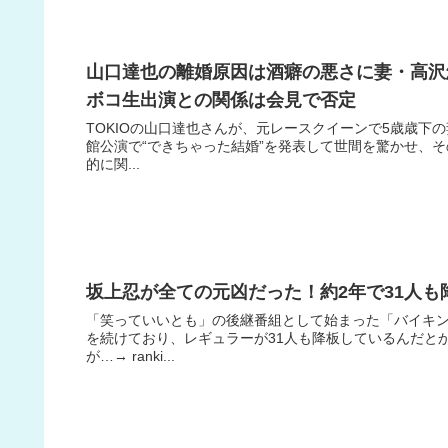
山口達也の離婚原因は酒癖の悪さに妻・高沢悠
ボコ生出演との関係は会見で否定
TOKIOの山口達也さんが、元レースクイーンで5歳歳下
館公演で“できちゃった結婚”を発表して世間を驚かせ、そ
的に関...
坂上忍が全ての元凶だった！約2年で31人
「笑っていいとも」の後継番組として始まった「バイキン
を続けており、レギュラーが31人も降板しているんだと
が…→ ranki...