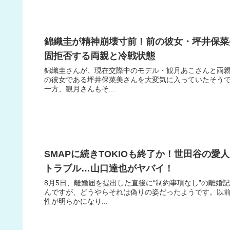
錦織圭が精神崩壊寸前！前の彼女・坪井保菜
固拒否する両親と冷戦状態
錦織圭さんが、現在交際中のモデル・観月あこさんと両
の彼女である坪井保菜美さんを大変気に入っていたそうで
一方、観月さんもそ...
SMAPに続きTOKIOも終了か！世田谷の
トラブル…山口達也がヤバイ！
8月5日、離婚届を提出した直後に“制約事項なし”の離
んですが、どうやらそれは偽りの姿だったようです。以
性が明らかになり...