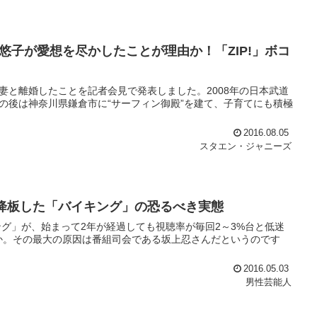
子が愛想を尽かしたことが理由か！「ZIP!」ボコ
の妻と離婚したことを記者会見で発表しました。2008年の日本武道
の後は神奈川県鎌倉市に“サーフィン御殿”を建て、子育てにも積極
2016.08.05
スタエン・ジャニーズ
も降板した「バイキング」の恐るべき実態
グ」が、始まって2年が経過しても視聴率が毎回2～3%台と低迷
か。その最大の原因は番組司会である坂上忍さんだというのです
2016.05.03
男性芸能人