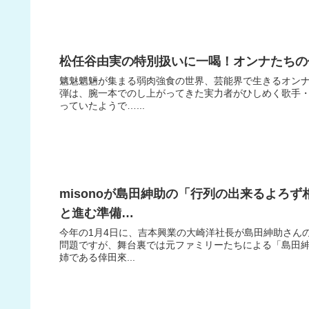
松任谷由実の特別扱いに一喝！オンナたちの
魑魅魍魎が集まる弱肉強食の世界、芸能界で生きるオンナ
弾は、腕一本でのし上がってきた実力者がひしめく歌手
っていたようで…...
misonoが島田紳助の「行列の出来るよろ
と進む準備…
今年の1月4日に、吉本興業の大崎洋社長が島田紳助さん
問題ですが、舞台裏では元ファミリーたちによる「島田紳
姉である倖田來...