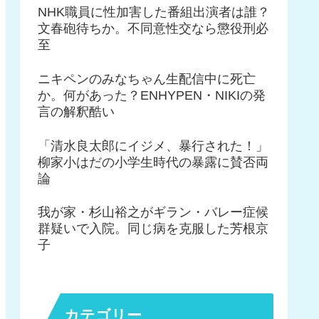
NHK職員に性加害した番組出演者は誰？
文春砲待ちか。不同意性交なら懲役刑必
至
ニキペンのみなちゃん生配信中に死亡
か。何があった？ENHYPEN・NIKIの発
言の解釈酷い
「清水良太郎にイジメ、暴行された！」
柳家小はだの小学生時代の暴露に賛否両
論
我が家・杉山裕之がギラン・バレー症候
群疑いで入院。同じ病を克服した芳根京
子
カテゴリー