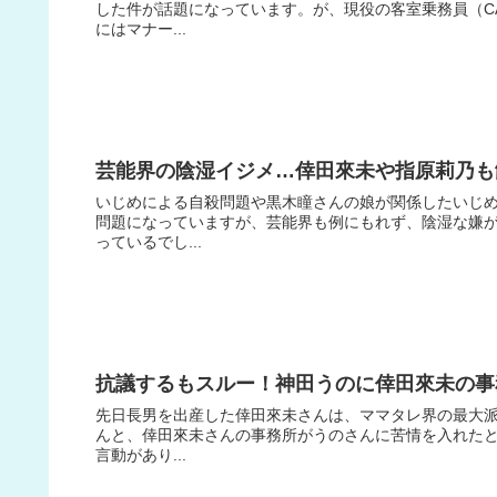
した件が話題になっています。が、現役の客室乗務員（C
にはマナー...
芸能界の陰湿イジメ…倖田來未や指原莉乃も
いじめによる自殺問題や黒木瞳さんの娘が関係したいじ
問題になっていますが、芸能界も例にもれず、陰湿な嫌がら
っているでし...
抗議するもスルー！神田うのに倖田來未の事
先日長男を出産した倖田來未さんは、ママタレ界の最大派
んと、倖田來未さんの事務所がうのさんに苦情を入れたとい
言動があり...