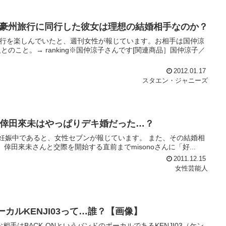
豪州旅行に同行した彼女は理想の結婚相手なのか？
旅行を楽しんでいたと、週刊女性が報じています。お相手は国仲涼
こと。→ ranking※国仲涼子さんです[関連商品］国仲涼子／
2012.01.17
スタエン・ジャニーズ
して倖田來未はやっぱりデキ婚だった…？
んは妊娠中であると、女性セブンが報じています。 また、その結婚相
は、倖田來未さんと交際を開始する直前までmisonoさんに「好...
2011.12.15
女性芸能人
カルKENJI03って…誰？【画像】
手はBACK-ONというバンドのボーカルであるKENJI03（ケン