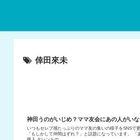
倖田來未
神田うのがいじめ？ママ友会にあの人がいな
いつもセレブ感たっぷりのママ友の集いの様子をSNSで
「もしかして仲間はずれ？」と話題になっています。 「
購入 タレントの...