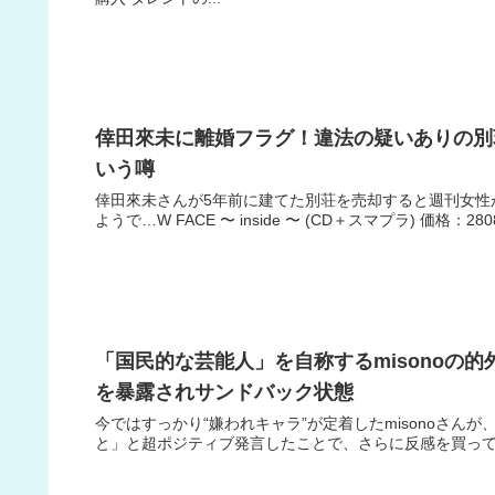
倖田來未に離婚フラグ！違法の疑いありの別
いう噂
倖田來未さんが5年前に建てた別荘を売却すると週刊女性
ようで…W FACE 〜 inside 〜 (CD＋スマプラ) 価格：28
「国民的な芸能人」を自称するmisonoの
を暴露されサンドバック状態
今ではすっかり“嫌われキャラ”が定着したmisonoさ
と」と超ポジティブ発言したことで、さらに反感を買ってし