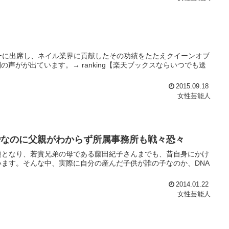
ーに出席し、ネイル業界に貢献したその功績をたたえクイーンオブ
声がが出ています。→ ranking【楽天ブックスならいつでも送
2015.09.18
女性芸能人
婚なのに父親がわからず所属事務所も戦々恐々
題となり、若貴兄弟の母である藤田紀子さんまでも、昔自身にかけ
います。そんな中、実際に自分の産んだ子供が誰の子なのか、DNA
2014.01.22
女性芸能人