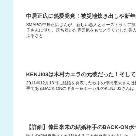
中居正広に熱愛発覚！被災地炊き出しや新年
SMAPの中居正広さんが、新しい恋人とオーストラリア
子さんに似た、落ち着いた雰囲気をもつスラリとした美人との
ふるさと...
KENJI03は木村カエラの元彼だった！そ
2011年12月13日に結婚を発表した歌手の倖田來未さ
手であるBACK-ONのギター＆ボーカルのKENJI03さん
【詳細】倖田來未の結婚相手のBACK-ONボー
歌手の倖田來未さんが結婚することが発表されました。 お相