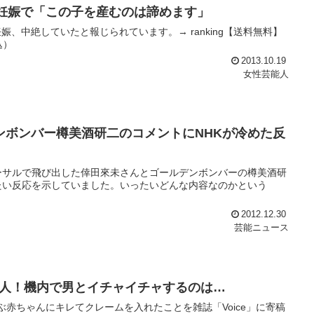
妊娠で「この子を産むのは諦めます」
、中絶していたと報じられています。→ ranking【送料無料】
込）
2013.10.19
女性芸能人
ンボンバー樽美酒研二のコメントにNHKが冷めた反
ーサルで飛び出した倖田來未さんとゴールデンボンバーの樽美酒研
たい反応を示していました。いったいどんな内容なのかという
2012.12.30
芸能ニュース
人！機内で男とイチャイチャするのは…
ぶ赤ちゃんにキレてクレームを入れたことを雑誌「Voice」に寄稿