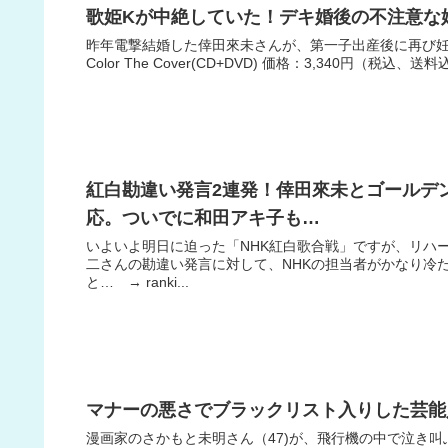
歌姫Kが中絶していた！デキ婚後の不注意な
昨年電撃結婚した倖田來未さんが、第一子出産後に再び妊娠
Color The Cover(CD+DVD) 価格：3,340円（税込、送料
紅白勘違い発言2連発！倖田來未とゴールデ
応。ついでに和田アキ子も…
いよいよ明日に迫った「NHK紅白歌合戦」ですが、リハ
二さんの勘違い発言に対して、NHKの担当者がかなり冷
と… → ranki...
マナーの悪さでブラックリスト入りした芸能
漫画家のさかもと未明さん（47)が、飛行機の中で泣き叫