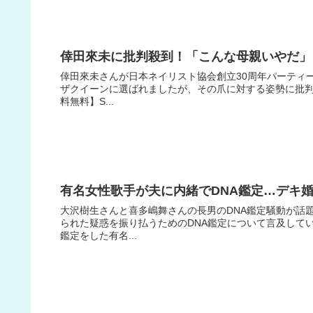
倖田來未に批判殺到！「こんな母親いやだ」
倖田來未さんが日本ネイリスト協会創立30周年パーティ
ザクイーンに選ばれましたが、その爪に対する姿勢に批判の
料無料】S...
有名女性歌手が夫に内緒でDNA鑑定…デキ
大沢樹生さんと喜多嶋舞さんの長男のDNA鑑定騒動が話
られた疑惑を振り払うためのDNA鑑定について言及して
鑑定をした有名...