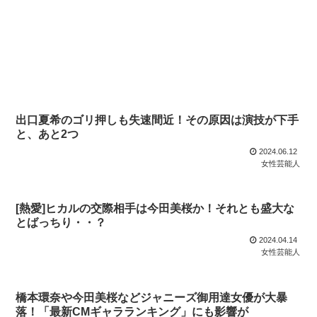
出口夏希のゴリ押しも失速間近！その原因は演技が下手
と、あと2つ
2024.06.12
女性芸能人
[熱愛]ヒカルの交際相手は今田美桜か！それとも盛大な
とばっちり・・？
2024.04.14
女性芸能人
橋本環奈や今田美桜などジャニーズ御用達女優が大暴
落！「最新CMギャラランキング」にも影響が