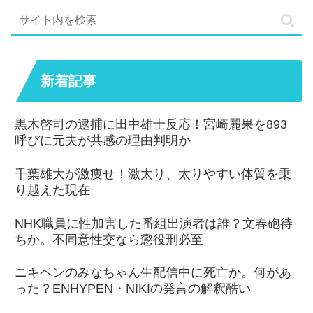
新着記事
黒木啓司の逮捕に田中雄士反応！宮崎麗果を893
呼びに元夫が共感の理由判明か
千葉雄大が激痩せ！激太り、太りやすい体質を乗
り越えた現在
NHK職員に性加害した番組出演者は誰？文春砲待
ちか。不同意性交なら懲役刑必至
ニキペンのみなちゃん生配信中に死亡か。何があ
った？ENHYPEN・NIKIの発言の解釈酷い