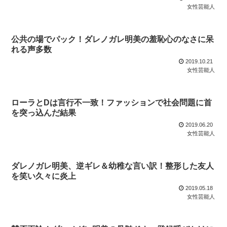
女性芸能人
公共の場でパック！ダレノガレ明美の羞恥心のなさに呆
れる声多数
2019.10.21
女性芸能人
ローラとDは言行不一致！ファッションで社会問題に首
を突っ込んだ結果
2019.06.20
女性芸能人
ダレノガレ明美、逆ギレ＆幼稚な言い訳！整形した友人
を笑い久々に炎上
2019.05.18
女性芸能人