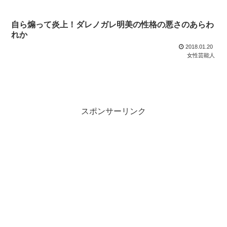
自ら煽って炎上！ダレノガレ明美の性格の悪さのあらわ
れか
2018.01.20
女性芸能人
スポンサーリンク