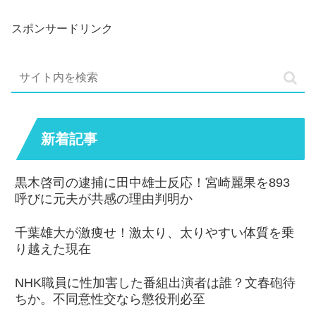
スポンサードリンク
新着記事
黒木啓司の逮捕に田中雄士反応！宮崎麗果を893
呼びに元夫が共感の理由判明か
千葉雄大が激痩せ！激太り、太りやすい体質を乗
り越えた現在
NHK職員に性加害した番組出演者は誰？文春砲待
ちか。不同意性交なら懲役刑必至