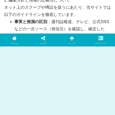
2. 編集方針と情報の正確性について
ネット上のスクープや噂話を扱うにあたり、当サイトでは
以下のガイドラインを徹底しています。
事実と推測の区別
：週刊誌報道、テレビ、公式SNS
などの一次ソース（発信元）を確認し、確定した
「事実」と、ネット上の「推測・噂」を明確に区別
して記載します。
ホーム
シェア
トップ
サイドバー
客観性の担保
：特定の偏った意見に偏らず、世論や
ファンの声など、賛否両論の視点をバランスよく取
り入れます。
情報の速やかな修正
：掲載した情報に誤りや新しい
事実が判明した場合は、迅速に記事の修正・追記を
行います。
3. お問い合わせ・権利侵害への対応
当サイトはプライバシーや肖像権、著作権の侵害を意図し
たものではありません。不適切な表現や、修正・削除の依