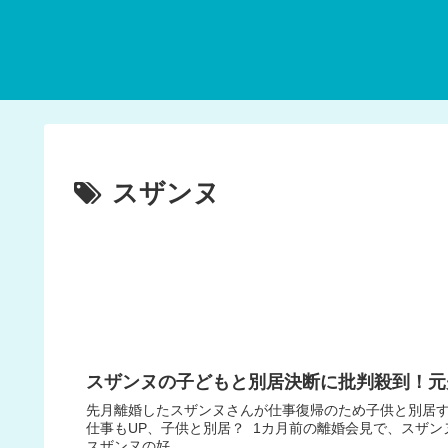
スザンヌ
スザンヌの子どもと別居決断に批判殺到！元
先月離婚したスザンヌさんが仕事復帰のため子供と別居す
仕事もUP、子供と別居？ 1カ月前の離婚会見で、スザ
スザンヌの好...