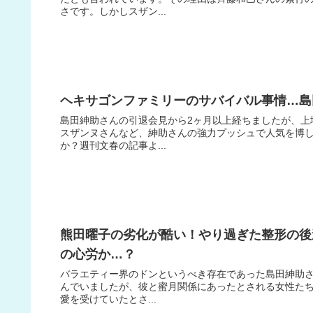
さです。しかしスザン...
ヘキサゴンファミリーのサバイバル事情…島
島田紳助さんの引退会見から2ヶ月以上経ちましたが、上
スザンヌさんなど、紳助さんの強力プッシュで人気を博
か？週刊文春の記事よ...
熊田曜子の劣化が酷い！やり過ぎた整形の後
の心労か…？
バラエティー界のドンというべき存在であった島田紳助
んでいましたが、彼と蜜月関係にあったとされる女性たち
愛を受けていたとさ...