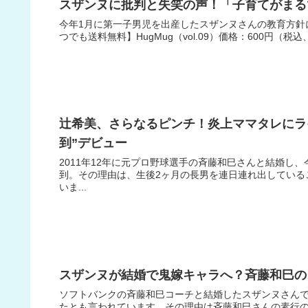
スザンヌに批判と失笑の声！「子育てがまる
今年1月に第一子男児を出産したスザンヌさんの教育方針に批
つでも送料無料】HugMug（vol.09）価格：600円（税
辻希美、さらなるピンチ！炎上ママタレにラ
到”デビュー
2011年12年に元プロ野球選手の斉藤和巳さんと結婚し
到。その理由は、生後2ヶ月の長男を連日連れ出していること
いま...
スザンヌが結婚で鬼嫁キャラへ？斉藤和巳の
ソフトバンクの斉藤和巳コーチと結婚したスザンヌさん
たとも言われています。その理由は斉藤和巳さんの素行