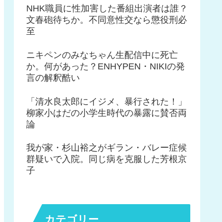
NHK職員に性加害した番組出演者は誰？
文春砲待ちか。不同意性交なら懲役刑必
至
ニキペンのみなちゃん生配信中に死亡
か。何があった？ENHYPEN・NIKIの発
言の解釈酷い
「清水良太郎にイジメ、暴行された！」
柳家小はだの小学生時代の暴露に賛否両
論
我が家・杉山裕之がギラン・バレー症候
群疑いで入院。同じ病を克服した芳根京
子
カテゴリー