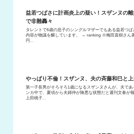
益若つばさに計画炎上の疑い！スザンヌの離
で非難轟々
タレントで6歳の息子のシングルマザーでもある益若つば
内容が物議を醸しています。 → ranking ※梅田直樹さ
円...
やっぱり不倫！スザンヌ、夫の斉藤和巳と上
第一子長男がそろそろ1歳になるスザンヌさんが、夫であ
ンカ中で、夏頃から夫婦仲が険悪な状態だと週刊文春が報じて
上田桃子...