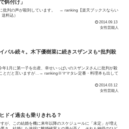
で餌付け」
判の声が殺到しています。 → ranking【楽天ブックスならい
込、送料込）
2014.09.13
女性芸能人
イバル続々。木下優樹菜に続きスザンヌも“批判殺
、今年1月に第一子を出産、幸せいっぱいのスザンヌさんに批判が殺
だと言いますが…→ ranking※ママタレ定番・料理本も出して
2014.03.12
女性芸能人
ヒドイ過去も乗りきれる？
ですが、この結婚を機に来年以降のスケジュールに「未定」が増え
の悪さ。結婚した途端に離婚確実との声が高く、それも納得のひど