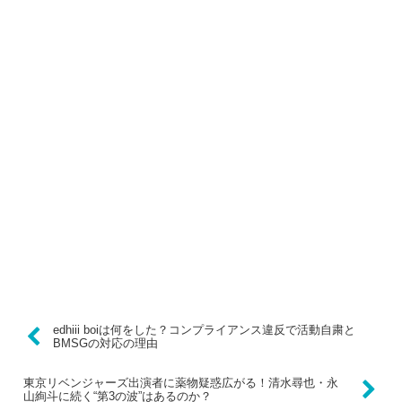
edhiii boiは何をした？コンプライアンス違反で活動自粛と
BMSGの対応の理由
東京リベンジャーズ出演者に薬物疑惑広がる！清水尋也・永
山絢斗に続く“第3の波”はあるのか？