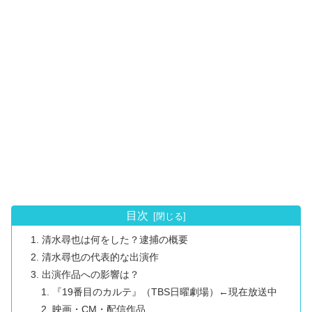
目次
清水尋也は何をした？逮捕の概要
清水尋也の代表的な出演作
出演作品への影響は？
『19番目のカルテ』（TBS日曜劇場）←現在放送中
映画・CM・配信作品