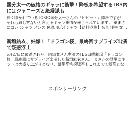
国分太一の破格のギャラに衝撃！降板を希望するTBS内
にはジャニーズと絶縁派も
長く囁かれているTOKIO国分太一さんの『ビビット』降板ですが、
それも致し方ないと言えるギャラ事情が報じられています。 ※まさ
にコレ tシャツ メンズ 俺流 魂心Tシャツ【給料泥棒】名言 漢字 文字
メッセージtシ... 楽天で購入 国分太...
新垣結衣、妊娠！「ドラゴン桜」最終回サプライズ出演
で疑惑浮上
6月27日に放送された、阿部寛さん主演のTBS日曜劇場「ドラゴン
桜」最終回にサプライズ出演した新垣結衣さん。 まさかの登場にネ
ットは大盛り上がりとなり、世帯平均視聴率もこれまでで最高となる
20.4％を記録するなど、有終の美を飾ることができま...
スポンサーリンク