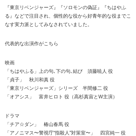
『東京リベンジャーズ』『ソロモンの偽証』『ちはやふ
る』などで注目され、個性的な役から好青年的な役までこ
なす実力派としてみなされていました。
代表的な出演作がこちら
映画
「ちはやふる」上の句､下の句､結び 須藤暁人 役
「貞子」 秋川和真 役
「東京リベンジャーズ」シリーズ 半間修二 役
「オアシス」 富井ヒロト 役（高杉真宙とW主演）
ドラマ
「チア☆ダン」 椿山春馬 役
「アノニマス〜警視庁“指殺人”対策室〜」 四宮純一 役