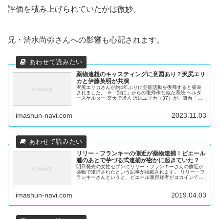
評価を積み上げられていたかは微妙。
兄・清水尚弥さんへの影響も心配されます。
薬物連想のキャスティングに意図あり？沢尻エリ
カと伊藤英明が共演
沢尻エリカさんが約4年ぶりに芸能活動を復帰すると発表
されました。 ※「別に」からの復帰作と似た系統 ヘルタ
ースケルター 楽天で購入 沢尻エリカ（37）が、舞台「欲
望という名の電車」（24年2月10日初日、東京・新国立劇
場中劇場など）に主演す...
imashun-navi.com
2023.11.03
リリー・フランキーの側近が薬物逮捕！ピエール
瀧のあとで芋づる式逮捕が密かに起きていた？
明日発売の女性セブンにリリー・フランキーさんの側近が
薬物で逮捕されたという記事が掲載されます。 リリー・フ
ランキーさんというと、ピエール瀧容疑者がコカインで逮
捕された直後からその名前がちょこちょこと出ていたので
すが… 【中古】 おでんくん(...
imashun-navi.com
2019.04.03