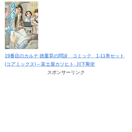
19番目のカルテ 徳重晃の問診 コミック 1-11巻セット
(コアミックス) – 富士屋カツヒト, 川下剛史
スポンサーリンク