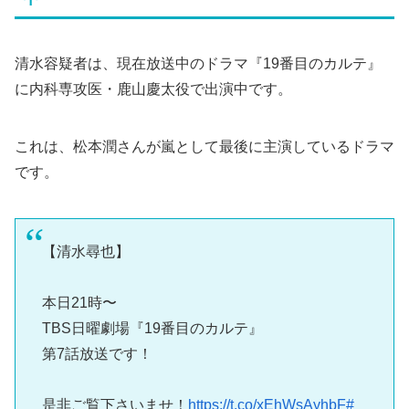
清水容疑者は、現在放送中のドラマ『19番目のカルテ』
に内科専攻医・鹿山慶太役で出演中です。
これは、松本潤さんが嵐として最後に主演しているドラマ
です。
【清水尋也】
本日21時〜
TBS日曜劇場『19番目のカルテ』
第7話放送です！
是非ご覧下さいませ！
https://t.co/xEhWsAyhbF
#