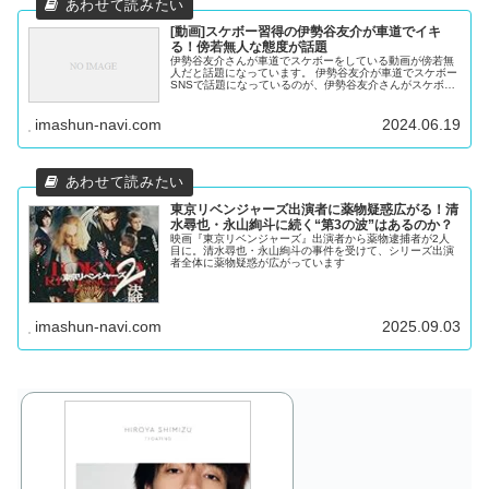
[動画]スケボー習得の伊勢谷友介が車道でイキ
る！傍若無人な態度が話題
伊勢谷友介さんが車道でスケボーをしている動画が傍若無
人だと話題になっています。 伊勢谷友介が車道でスケボー
SNSで話題になっているのが、伊勢谷友介さんがスケボー
をしている動画です。 そこが公道でなければ楽しそうなん
ですが… 一方通行のよ...
imashun-navi.com
2024.06.19
東京リベンジャーズ出演者に薬物疑惑広がる！清
水尋也・永山絢斗に続く“第3の波”はあるのか？
映画『東京リベンジャーズ』出演者から薬物逮捕者が2人
目に。清水尋也・永山絢斗の事件を受けて、シリーズ出演
者全体に薬物疑惑が広がっています
imashun-navi.com
2025.09.03