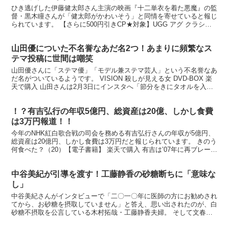
ひき逃げした伊藤健太郎さん主演の映画『十二単衣を着た悪魔』の監
督・黒木瞳さんが「健太郎がかわいそう」と同情を寄せていると報じ
られています。 【さらに500円引きCP★対象】UGG アグ クラシッ
クミニII ムートンブーツ... 価格：124...
山田優についた不名誉なあだ名2つ！あまりに頻繁なス
テマ投稿に世間は嘲笑
山田優さんに「ステマ優」「モデル兼ステマ芸人」という不名誉なあ
だ名がついているようです。 VISION 殺しが見える女 DVD-BOX 楽
天で購入 山田さんは2月3日にインスタへ「節分をきにタオルを入れ
換えました 気分が違うスッキリ」とい...
！？有吉弘行の年収5億円、総資産は20億、しかし食費
は3万円報道！！
今年のNHK紅白歌合戦の司会を務める有吉弘行さんの年収が5億円、
総資産は20億円、しかし食費は3万円だと報じられています。 きのう
何食べた？（20）【電子書籍】 楽天で購入 有吉は’07年に再ブレーク
を果たしてから、紅白の司会に選出されるほ...
中谷美紀が引導を渡す！工藤静香の砂糖断ちに「意味な
し」
中谷美紀さんがインタビューで「二〇一〇年に医師の方にお勧めされ
てから、お砂糖を摂取していません」と答え、思い出されたのが、白
砂糖不摂取を公言している木村拓哉・工藤静香夫婦。 そして文春に
より、この夫婦の健康法が意味がなかったことが判明しまし...