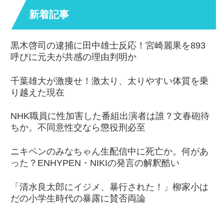
新着記事
黒木啓司の逮捕に田中雄士反応！宮崎麗果を893
呼びに元夫が共感の理由判明か
千葉雄大が激痩せ！激太り、太りやすい体質を乗
り越えた現在
NHK職員に性加害した番組出演者は誰？文春砲待
ちか。不同意性交なら懲役刑必至
ニキペンのみなちゃん生配信中に死亡か。何があ
った？ENHYPEN・NIKIの発言の解釈酷い
「清水良太郎にイジメ、暴行された！」柳家小は
だの小学生時代の暴露に賛否両論