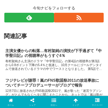
今旬ナビをフォローする
関連記事
主演女優からの転落…有村架純の演技が下手過ぎて『中
学聖日記』の視聴率がもうすぐ4％
有村架純さん主演のドラマ『中学聖日記』の第4話の視聴率が第3話
から0.8ポイント下降の5.4％と低迷し、10月クールにゴールデンタイ
ムで放送されているドラマの中でワーストとなりました。 第5話では
4％台の可能性も見えてきた今、主演の有村架純...
フジテレビが謝罪！嵐のFNS歌謡祭2011の放送事故に
ついてチーフプロデューサーがブログで報告
12月7日に放送されたFNS歌謡祭2011で、嵐が歌った「迷宮ラブソン
グ」がとんでもなくヘタに聞こえたことから、ネットでは「嵐は歌が
下手」「口パクのつけ」といった批判が膨らみました。それに対して
嵐のファンは、「イヤーモニターないのにがんばっ...
ホーム
シェア
目次へ
トップ
サイドバー