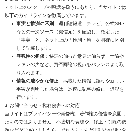
ネット上のスクープや噂話を扱うにあたり、当サイトでは
以下のガイドラインを徹底しています。
事実と推測の区別
：週刊誌報道、テレビ、公式SNS
などの一次ソース（発信元）を確認し、確定した
「事実」と、ネット上の「推測・噂」を明確に区別
して記載します。
客観性の担保
：特定の偏った意見に偏らず、世論や
ファンの声など、賛否両論の視点をバランスよく取
り入れます。
情報の速やかな修正
：掲載した情報に誤りや新しい
事実が判明した場合は、迅速に記事の修正・追記を
行います。
3. お問い合わせ・権利侵害への対応
当サイトはプライバシーや肖像権、著作権の侵害を意図し
たものではありません。不適切な表現や、修正・削除の依
頼などがございましたら、恐れ入りますが下記のお問い合