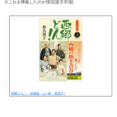
※これを降板したのが境目[楽天市場]
西郷どん！ 並製版 上 [ 林 真理子 ]