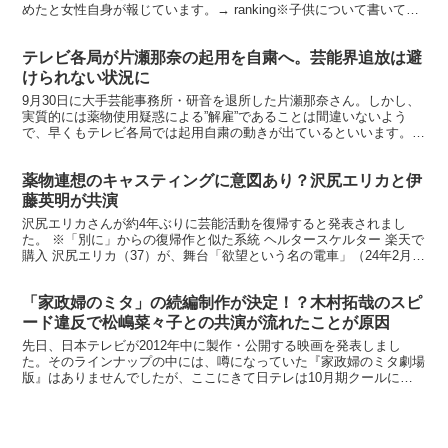
めたと女性自身が報じています。→ ranking※子供について書いてい
ます【楽天ブックスならいつでも送料無料】生きてい...
テレビ各局が片瀬那奈の起用を自粛へ。芸能界追放は避
けられない状況に
9月30日に大手芸能事務所・研音を退所した片瀬那奈さん。しかし、
実質的には薬物使用疑惑による”解雇”であることは間違いないよう
で、早くもテレビ各局では起用自粛の動きが出ているといいます。
※今、どこで何を思う・・ 100＋1 ERIKAS ...
薬物連想のキャスティングに意図あり？沢尻エリカと伊
藤英明が共演
沢尻エリカさんが約4年ぶりに芸能活動を復帰すると発表されまし
た。 ※「別に」からの復帰作と似た系統 ヘルタースケルター 楽天で
購入 沢尻エリカ（37）が、舞台「欲望という名の電車」（24年2月
10日初日、東京・新国立劇場中劇場など）に主演す...
「家政婦のミタ」の続編制作が決定！？木村拓哉のスピ
ード違反で松嶋菜々子との共演が流れたことが原因
先日、日本テレビが2012年中に製作・公開する映画を発表しまし
た。そのラインナップの中には、噂になっていた『家政婦のミタ劇場
版』はありませんでしたが、ここにきて日テレは10月期クールにお
いて、前回と同じ「水曜10時枠」で『ミタ』を復活させる...