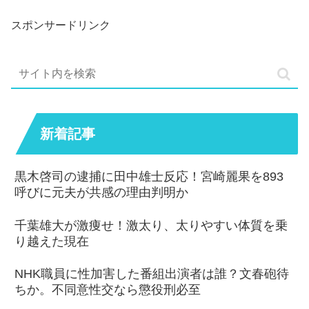
スポンサードリンク
新着記事
黒木啓司の逮捕に田中雄士反応！宮崎麗果を893
呼びに元夫が共感の理由判明か
千葉雄大が激痩せ！激太り、太りやすい体質を乗
り越えた現在
NHK職員に性加害した番組出演者は誰？文春砲待
ちか。不同意性交なら懲役刑必至