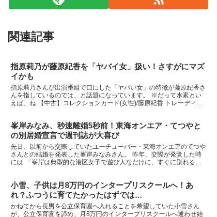
関連記事
指原莉乃が藤原紀香を「ヤバイ女」扱い！さすがにマズ
イかも
指原莉乃さんが出演番組で口にした「ヤバい女」の特徴が藤原紀香さ
んを指しているのでは、と話題になっています。 ※だって水素とい
えば、ね 【中古】コレクションカード(女性)/藤原紀香 トレーディン
グコレクション NO.... 楽天で購入 問題の...
峯岸みなみ、秒速離婚5秒前！東海オンエア・てつやと
の別居婚宣言で週刊誌が大喜び
先日、以前から交際していたユーチューバー・東海オンエアのてつや
さんとの結婚を発表した峯岸みなみさん。 昨年、交際が発覚した時
には 「峯岸は典型的な港区女子で遊び人なだけに、すぐに別れるだ
ろう」 と言われていたものの、蓋を開けてみれば予想を裏...
小雪、子供は月8万円のインタープリスクールへ！あ
れ？ふつうに育てたかったはずでは…
かねてから長男を公立保育園へ入れることを希望していた小雪さん
が、公立保育園を諦め、月8万円のインタープリスクールへ通わせ始