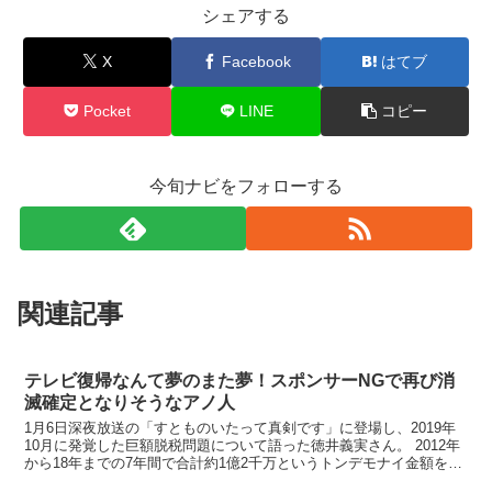
シェアする
X
Facebook
はてブ
Pocket
LINE
コピー
今旬ナビをフォローする
関連記事
テレビ復帰なんて夢のまた夢！スポンサーNGで再び消
滅確定となりそうなアノ人
1月6日深夜放送の「すとものいたって真剣です」に登場し、2019年
10月に発覚した巨額脱税問題について語った徳井義実さん。 2012年
から18年までの7年間で合計約1億2千万というトンデモナイ金額を東
京国税局から指摘され、この問題で芸能活動...