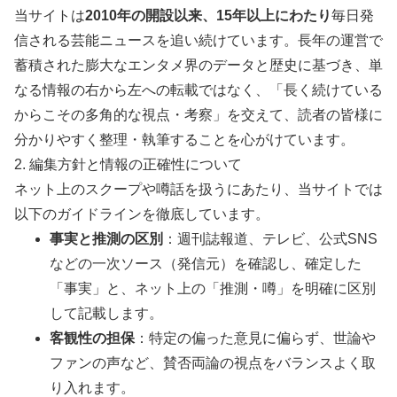
当サイトは
2010年の開設以来、15年以上にわたり
毎日発
信される芸能ニュースを追い続けています。長年の運営で
蓄積された膨大なエンタメ界のデータと歴史に基づき、単
なる情報の右から左への転載ではなく、「長く続けている
からこその多角的な視点・考察」を交えて、読者の皆様に
分かりやすく整理・執筆することを心がけています。
2. 編集方針と情報の正確性について
ネット上のスクープや噂話を扱うにあたり、当サイトでは
以下のガイドラインを徹底しています。
事実と推測の区別
：週刊誌報道、テレビ、公式SNS
などの一次ソース（発信元）を確認し、確定した
「事実」と、ネット上の「推測・噂」を明確に区別
して記載します。
客観性の担保
：特定の偏った意見に偏らず、世論や
ファンの声など、賛否両論の視点をバランスよく取
り入れます。