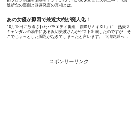
損ブログ削除も謝罪もナシ？SNSで再訴訟を宣言し大炎上中！市議
選断念の裏側と暴露発言の真相とは。
あの女優が原因で兼近大樹が廃人化！
10月18日に放送されたバラエティ番組「霜降りミキXIT」に、熱愛ス
キャンダルの渦中にある浜辺美波さんがゲスト出演したのですが、そ
こでちょっとした問題が起きてしまったと言います。 ※清純派っ
て、タイヘンですよね。 気ままに美波 価格：319...
スポンサーリンク