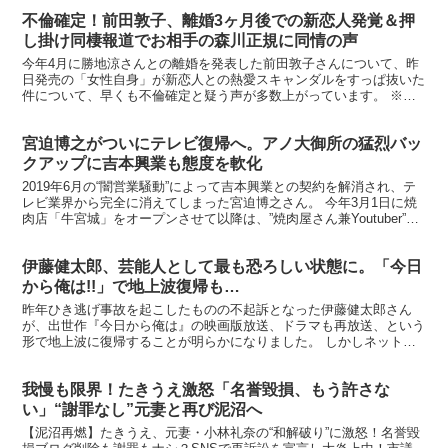
不倫確定！前田敦子、離婚3ヶ月後での新恋人発覚＆押
し掛け同棲報道でお相手の森川正規に同情の声
今年4月に勝地涼さんとの離婚を発表した前田敦子さんについて、昨
日発売の「女性自身」が新恋人との熱愛スキャンダルをすっぱ抜いた
件について、早くも不倫確定と疑う声が多数上がっています。 ※実
はホッとしてません？ ともだちのおとうと第一回公演『宇...
宮迫博之がついにテレビ復帰へ。アノ大御所の猛烈バッ
クアップに吉本興業も態度を軟化
2019年6月の“闇営業騒動”によって吉本興業との契約を解消され、テ
レビ業界から完全に消えてしまった宮迫博之さん。 今年3月1日に焼
肉店「牛宮城」をオープンさせて以降は、”焼肉屋さん兼Youtuber”と
いう落ちぶれ具合でした。 しかし、6...
伊藤健太郎、芸能人として最も恐ろしい状態に。「今日
から俺は!!」で地上波復帰も…
昨年ひき逃げ事故を起こしたものの不起訴となった伊藤健太郎さん
が、出世作『今日から俺は』の映画版放送、ドラマも再放送、という
形で地上波に復帰することが明らかになりました。 しかしネットの
反応は完全に冷めたもので… 『今日から俺は』放送で日テレ...
我慢も限界！たきうえ激怒「名誉毀損、もう許さな
い」“謝罪なし”元妻と再び泥沼へ
【泥沼再燃】たきうえ、元妻・小林礼奈の“和解破り”に激怒！名誉毀