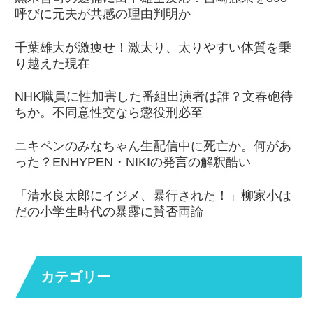
呼びに元夫が共感の理由判明か
千葉雄大が激痩せ！激太り、太りやすい体質を乗
り越えた現在
NHK職員に性加害した番組出演者は誰？文春砲待
ちか。不同意性交なら懲役刑必至
ニキペンのみなちゃん生配信中に死亡か。何があ
った？ENHYPEN・NIKIの発言の解釈酷い
「清水良太郎にイジメ、暴行された！」柳家小は
だの小学生時代の暴露に賛否両論
カテゴリー