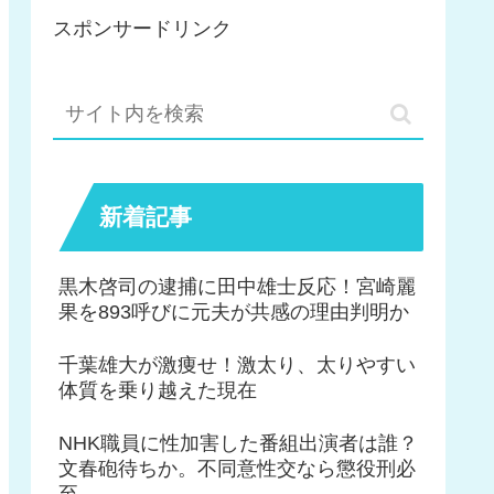
スポンサードリンク
新着記事
黒木啓司の逮捕に田中雄士反応！宮崎麗
果を893呼びに元夫が共感の理由判明か
千葉雄大が激痩せ！激太り、太りやすい
体質を乗り越えた現在
NHK職員に性加害した番組出演者は誰？
文春砲待ちか。不同意性交なら懲役刑必
至