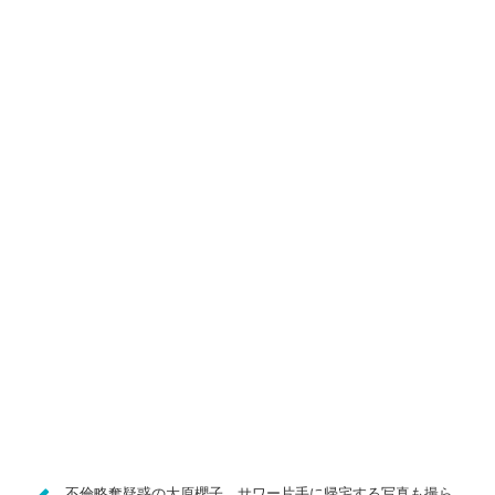
不倫略奪疑惑の大原櫻子、サワー片手に帰宅する写真も撮ら