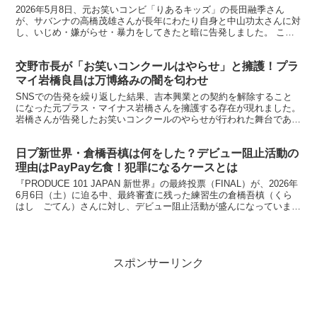
2026年5月8日、元お笑いコンビ「りあるキッズ」の長田融季さん
が、サバンナの高橋茂雄さんが長年にわたり自身と中山功太さんに対
し、いじめ・嫌がらせ・暴力をしてきたと暗に告発しました。 これ
が本当なら、少なくともNHKの仕事はなくなりそう。。...
交野市長が「お笑いコンクールはやらせ」と擁護！プラ
マイ岩橋良昌は万博絡みの闇を匂わせ
SNSでの告発を繰り返した結果、吉本興業との契約を解除すること
になった元プラス・マイナス岩橋さんを擁護する存在が現れました。
岩橋さんが告発したお笑いコンクールのやらせが行われた舞台である
交野市長です。 ねんどろいどさぷらいず 呪術廻戦 8...
日プ新世界・倉橋吾槙は何をした？デビュー阻止活動の
理由はPayPay乞食！犯罪になるケースとは
『PRODUCE 101 JAPAN 新世界』の最終投票（FINAL）が、2026年
6月6日（土）に迫る中、最終審査に残った練習生の倉橋吾槙（くら
はし ごてん）さんに対し、デビュー阻止活動が盛んになっていま
す。 その原因は、過去のSNSの投...
スポンサーリンク