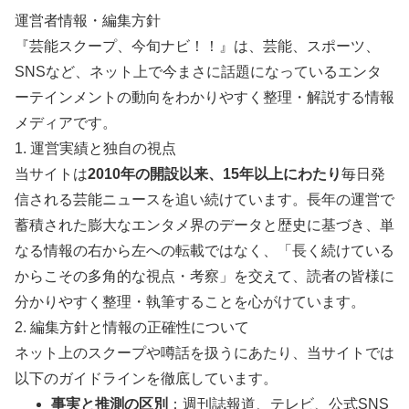
運営者情報・編集方針
『芸能スクープ、今旬ナビ！！』は、芸能、スポーツ、
SNSなど、ネット上で今まさに話題になっているエンタ
ーテインメントの動向をわかりやすく整理・解説する情報
メディアです。
1. 運営実績と独自の視点
当サイトは
2010年の開設以来、15年以上にわたり
毎日発
信される芸能ニュースを追い続けています。長年の運営で
蓄積された膨大なエンタメ界のデータと歴史に基づき、単
なる情報の右から左への転載ではなく、「長く続けている
からこその多角的な視点・考察」を交えて、読者の皆様に
分かりやすく整理・執筆することを心がけています。
2. 編集方針と情報の正確性について
ネット上のスクープや噂話を扱うにあたり、当サイトでは
以下のガイドラインを徹底しています。
事実と推測の区別
：週刊誌報道、テレビ、公式SNS