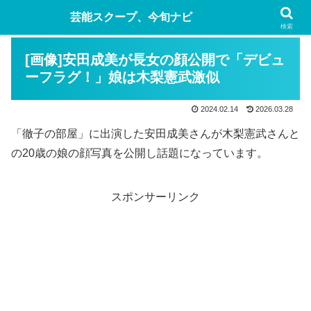
芸能スクープ、今旬ナビ
検索
[画像]安田成美が長女の顔公開で「デビュ
ーフラグ！」娘は木梨憲武激似
2024.02.14
2026.03.28
「徹子の部屋」に出演した安田成美さんが木梨憲武さんと
の20歳の娘の顔写真を公開し話題になっています。
スポンサーリンク