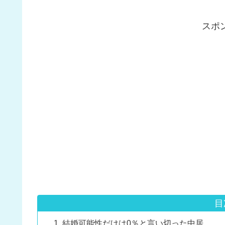
スポ
目
結婚可能性だけは0％と言い切った中居