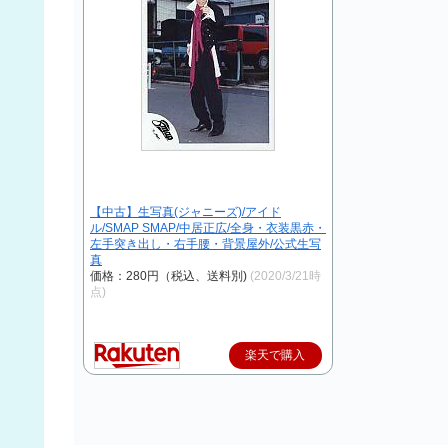
【中古】生写真(ジャニーズ)/アイド
ル/SMAP SMAP/中居正広/全身・衣装黒赤・
左手突き出し・右手腰・背景屋外/公式生写
真
価格：280円（税込、送料別)
(2020/3/21時
点)
楽天で購入