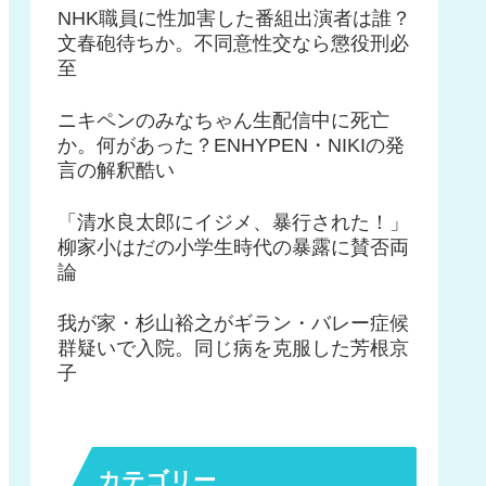
NHK職員に性加害した番組出演者は誰？
文春砲待ちか。不同意性交なら懲役刑必
至
ニキペンのみなちゃん生配信中に死亡
か。何があった？ENHYPEN・NIKIの発
言の解釈酷い
「清水良太郎にイジメ、暴行された！」
柳家小はだの小学生時代の暴露に賛否両
論
我が家・杉山裕之がギラン・バレー症候
群疑いで入院。同じ病を克服した芳根京
子
カテゴリー