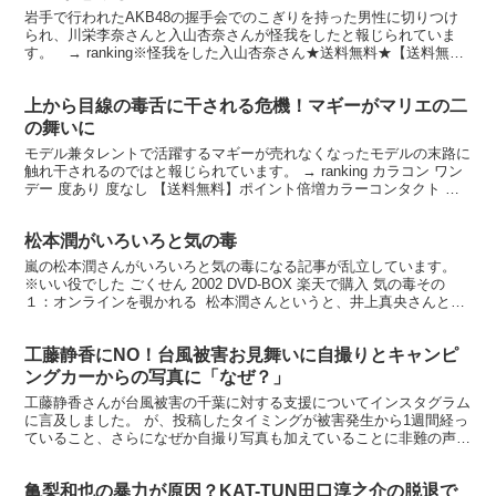
岩手で行われたAKB48の握手会でのこぎりを持った男性に切りつけ
られ、川栄李奈さんと入山杏奈さんが怪我をしたと報じられていま
す。 → ranking※怪我をした入山杏奈さん★送料無料★【送料無
料】 AKBメンバーズカレンダー 入山杏奈 20...
上から目線の毒舌に干される危機！マギーがマリエの二
の舞いに
モデル兼タレントで活躍するマギーが売れなくなったモデルの末路に
触れ干されるのではと報じられています。 → ranking カラコン ワン
デー 度あり 度なし 【送料無料】ポイント倍増カラーコンタクト カ
ラコン コンタ... 価格：3,456...
松本潤がいろいろと気の毒
嵐の松本潤さんがいろいろと気の毒になる記事が乱立しています。
※いい役でした ごくせん 2002 DVD-BOX 楽天で購入 気の毒その
１：オンラインを覗かれる 松本潤さんというと、井上真央さんとの
結婚がもう半分以上ネタになっています。 ...
工藤静香にNO！台風被害お見舞いに自撮りとキャンピ
ングカーからの写真に「なぜ？」
工藤静香さんが台風被害の千葉に対する支援についてインスタグラム
に言及しました。 が、投稿したタイミングが被害発生から1週間経っ
ていること、さらになぜか自撮り写真も加えていることに非難の声が
あがっています。 ※要するに、自己顕示欲 SNS狂の...
亀梨和也の暴力が原因？KAT-TUN田口淳之介の脱退で