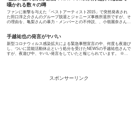
囁かれる数々の噂
ファンに衝撃を与えた「ベストアーティスト2015」で突然発表され
た田口淳之介さんのグループ脱退とジャニーズ事務所退所ですが、そ
の理由を、亀梨さんの暴力・メンバーとの不仲説、、小嶺麗奈さんと
の結婚説などが出ています。→ ranking※亀梨さ...
手越祐也の発言がヤバい
新型コロナウィルス感染拡大による緊急事態宣言の中、何度も夜遊び
し、ついに芸能活動休止という処分を受けたNEWSの手越祐也さんで
すが、夜遊び中、ヤバい発言をしていたと報じられています。 ※な
んだかまた増えてきていますね 【即納】箱 マスク 在...
スポンサーリンク