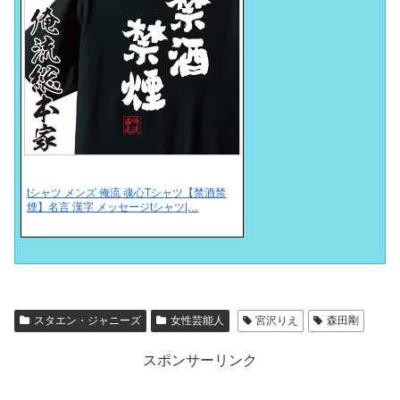
tシャツ メンズ 俺流 魂心Tシャツ【禁酒禁
煙】名言 漢字 メッセージtシャツ|…
スタエン・ジャニーズ
女性芸能人
宮沢りえ
森田剛
スポンサーリンク