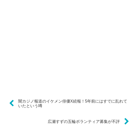
闇カジノ報道のイケメン俳優X続報！5年前にはすでに乱れて
いたという噂
広瀬すずの五輪ボランティア募集が不評